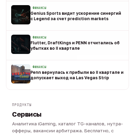
ФИНАНСЫ
Genius Sports видит ускорение синергий
с Legend за счет prediction markets
08 авг
ФИНАНСЫ
Flutter, DraftKings и PENN отчитались об
убытках во II квартале
08 авг
ФИНАНСЫ
Penn вернулась к прибыли во II квартале и
допускает выход на Las Vegas Strip
08 авг
ПРОДУКТЫ
Сервисы
Аналитика iGaming, каталог TG-каналов, нутра-
офферы, вакансии арбитража. Бесплатно, с