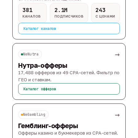
381
2.1M
243
КАНАЛОВ
ПОДПИСЧИКОВ
С ЦЕНАМИ
Каталог каналов
→
NeNutra
Нутра-офферы
17,488 офферов из 49 CPA-сетей. Фильтр по
ГЕО и ставкам.
Каталог офферов
→
NeGambling
Гемблинг-офферы
Офферы казино и букмекеров из CPA-сетей.