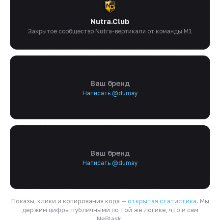
Nutra.Club
Закрытое сообщество Nutra-вертикали от команды M1
Ваш бренд
Написать @dumay
Ваш бренд
Написать @dumay
Показы, клики и копирования кода —
открытая статистика
. Мы
держим цифры публичными по той же логике, что и сам
NeBlask.