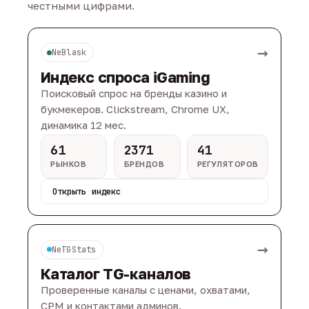
честными цифрами.
→
NeBlask
Индекс спроса iGaming
Поисковый спрос на бренды казино и
букмекеров. Clickstream, Chrome UX,
динамика 12 мес.
61
2371
41
РЫНКОВ
БРЕНДОВ
РЕГУЛЯТОРОВ
Открыть индекс
→
NeTGStats
Каталог TG-каналов
Проверенные каналы с ценами, охватами,
CPM и контактами админов.