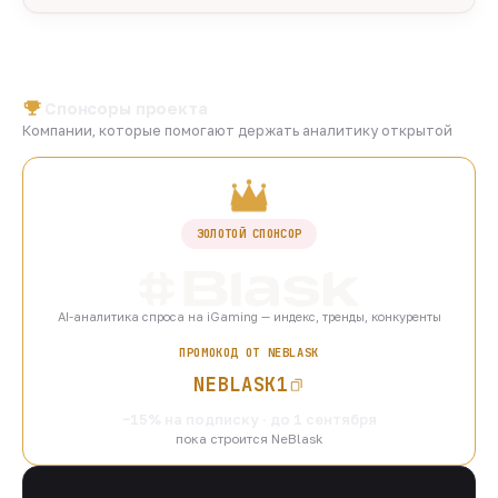
Спонсоры проекта
Компании, которые помогают держать аналитику открытой
ЗОЛОТОЙ СПОНСОР
AI-аналитика спроса на iGaming — индекс, тренды, конкуренты
ПРОМОКОД ОТ NEBLASK
NEBLASK1
−15% на подписку · до 1 сентября
пока строится NeBlask