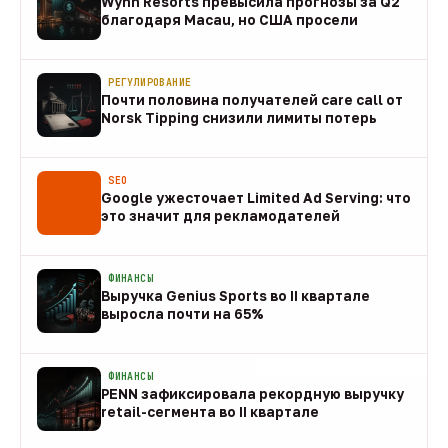
Wynn Resorts превысила прогнозы за Q2
благодаря Macau, но США просели
09 авг
РЕГУЛИРОВАНИЕ
Почти половина получателей care call от
Norsk Tipping снизили лимиты потерь
08 авг
SEO
Google ужесточает Limited Ad Serving: что
это значит для рекламодателей
08 авг
ФИНАНСЫ
Выручка Genius Sports во II квартале
выросла почти на 65%
08 авг
ФИНАНСЫ
PENN зафиксировала рекордную выручку
retail-сегмента во II квартале
08 авг