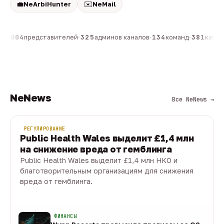
💼
✉️
NeArbiHunter
NeMail
он
·
804
представителей
·
325
админов каналов
·
134
команд
·
381
канало
NeNews
Все NeNews →
РЕГУЛИРОВАНИЕ
Public Health Wales выделит £1,4 млн
на снижение вреда от гемблинга
Public Health Wales выделит £1,4 млн НКО и
благотворительным организациям для снижения
вреда от гемблинга.
09 авг · 1 мин
ФИНАНСЫ