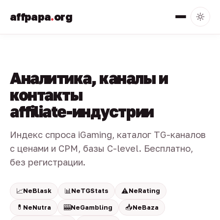
affpapa
.
org
Аналитика, каналы и
контакты
affiliate-индустрии
Индекс спроса iGaming, каталог TG-каналов
с ценами и CPM, базы C-level. Бесплатно,
без регистрации.
📈
📊
⚠️
NeBlask
NeTGStats
NeRating
💊
🎰
📥
NeNutra
NeGambling
NeBaza