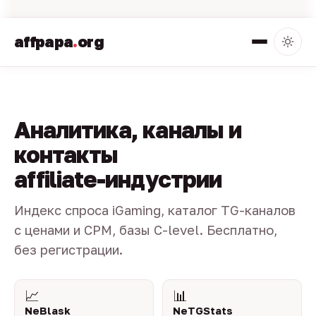
affpapa
.
org
Аналитика, каналы и
контакты
affiliate-индустрии
Индекс спроса iGaming, каталог TG-каналов
с ценами и CPM, базы C-level. Бесплатно,
без регистрации.
📈
📊
NeBlask
NeTGStats