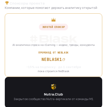
Спонсоры проекта
Компании, которые помогают держать аналитику открытой
ЗОЛОТОЙ СПОНСОР
AI-аналитика спроса на iGaming — индекс, тренды, конкуренты
ПРОМОКОД ОТ NEBLASK
NEBLASK1
−15% на подписку · до 1 сентября
пока строится NeBlask
Nutra.Club
Закрытое сообщество Nutra-вертикали от команды M1