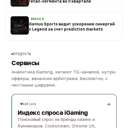
retail-сегмента во II квартале
08 авг
ФИНАНСЫ
Genius Sports видит ускорение синергий
с Legend за счет prediction markets
08 авг
ПРОДУКТЫ
Сервисы
Аналитика iGaming, каталог TG-каналов, нутра-
офферы, вакансии арбитража. Бесплатно, с
честными цифрами.
→
NeBlask
Индекс спроса iGaming
Поисковый спрос на бренды казино и
букмекеров. Clickstream, Chrome UX,