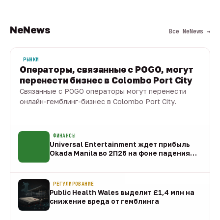
NeNews
Все NeNews →
РЫНКИ
Операторы, связанные с POGO, могут
перенести бизнес в Colombo Port City
Связанные с POGO операторы могут перенести
онлайн-гемблинг-бизнес в Colombo Port City.
09 авг · 1 мин
ФИНАНСЫ
Universal Entertainment ждет прибыль
Okada Manila во 2П26 на фоне падения
EBITDA
09 авг
РЕГУЛИРОВАНИЕ
Public Health Wales выделит £1,4 млн на
снижение вреда от гемблинга
09 авг