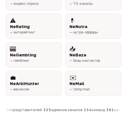
— индекс спроса
— TG-каналы
⚠️
💊
NeRating
NeNutra
— антирейтинг
— нутра-офферы
🎰
📥
NeGambling
NeBaza
— гемблинг
— базы контактов
💼
✉️
NeArbiHunter
NeMail
— вакансии
— temp mail
·
804
представителей
·
325
админов каналов
·
134
команд
·
381
каналов 