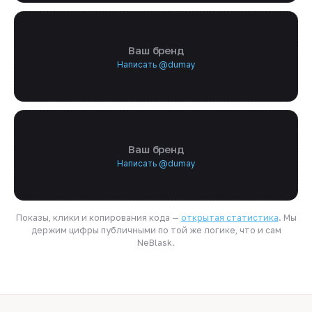
Ваш бренд
Написать @dumay
Ваш бренд
Написать @dumay
Показы, клики и копирования кода —
открытая статистика
. Мы
держим цифры публичными по той же логике, что и сам
NeBlask.