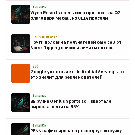
ФИНАНСЫ
Wynn Resorts превысила прогнозы за Q2
благодаря Macau, но США просели
09 авг
РЕГУЛИРОВАНИЕ
Почти половина получателей care call от
Norsk Tipping снизили лимиты потерь
08 авг
SEO
Google ужесточает Limited Ad Serving: что
это значит для рекламодателей
08 авг
ФИНАНСЫ
Выручка Genius Sports во II квартале
выросла почти на 65%
08 авг
ФИНАНСЫ
PENN зафиксировала рекордную выручку