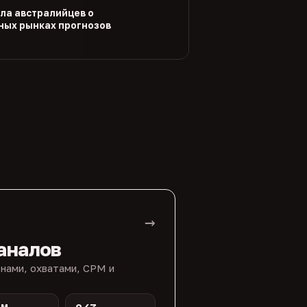
ла австралийцев о
ых рынках прогнозов
→
аналов
нами, охватами, CPM и