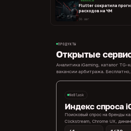
ФИНАНСЫ
Flutter сократила прогн
расходов на ЧМ
06 авг
ПРОДУКТЫ
Открытые серви
Аналитика iGaming, каталог TG-
вакансии арбитража. Бесплатно,
NeBlask
Индекс спроса i
Поисковый спрос на бренды ка
Clickstream, Chrome UX, динам