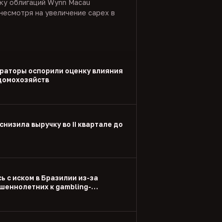
нку облигаций Wynn Macau
несмотря на увеличение capex в
раторы оспорили оценку влияния
 домохозяйств
снизила выручку во II квартале до
ь с иском в Бразилии из-за
шеннолетних к gambling-