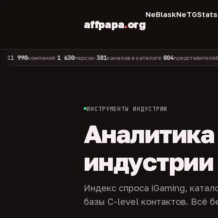
NeBlask
NeTGStats
affpapa
.
org
90
1 630
381
804
325
компаний
персон
каналов в каталоге
представителей
ад
•
•
•
•
ИНСТРУМЕНТЫ ИНДУСТРИИ
Аналитика и
индустрии
Индекс спроса iGaming, катал
базы C-level контактов. Всё б