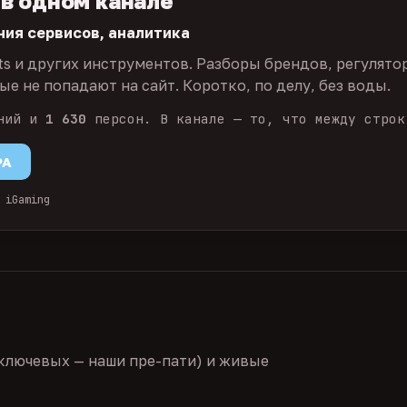
 в одном канале
ния сервисов, аналитика
ts и других инструментов. Разборы брендов, регулято
е не попадают на сайт. Коротко, по делу, без воды.
ний и
1 630
персон. В канале — то, что между строк
PA
 iGaming
ключевых — наши пре-пати) и живые