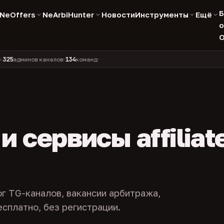
Б
NeOffers
NeArbiHunter
Новости
Инструменты
Ещё
о
О
134
11 990
1 630
381
минов каналов
команд
компаний
персон
каналов в 
•
•
•
•
 сервисы affiliat
ог TG-каналов, вакансии арбитража,
есплатно, без регистрации.