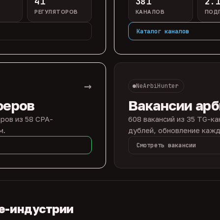
41
381
2.
РЕГУЛЯТОРОВ
КАНАЛОВ
ПОД
Каталог каналов
→
NeArbiHunter
феров
Вакансии ар
ров из 58 CPA-
608 вакансий из 35 TG-ка
м.
дублей, обновление кажд
Смотреть вакансии
te-индустрии