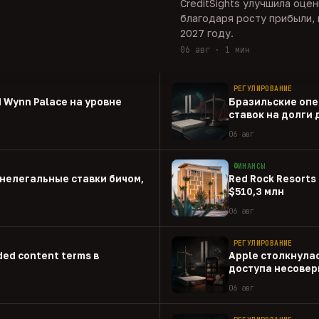
CreditSights улучшила оце
благодаря росту прибыли, 
2027 году.
06 авг · 1 мин
РЕГУЛИРОВАНИЕ
 Wynn Palace на уровне
Бразильские опе
ставок на долги
06 авг
ФИНАНСЫ
нелегальные ставки бичом,
Red Rock Resorts 
$510,3 млн
06 авг
РЕГУЛИРОВАНИЕ
ed content terms в
Apple столкнулас
доступа несовер
приложениям
06 авг