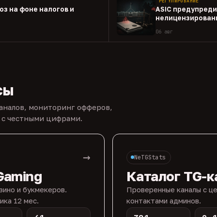
РЕГУЛИРОВАНИЕ
оз на фоне налогов и
ASIC предупреди
нелицензированн
06 авг
сы
каналов, мониторинг офферов,
 с честными цифрами.
→
NeTGStats
Gaming
Каталог TG-к
зино и букмекеров.
Проверенные каналы с це
ика 12 мес.
контактами админов.