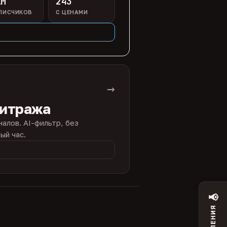
1M
243
ПИСЧИКОВ
С ЦЕНАМИ
→
битража
налов. AI-фильтр, без
ый час.
📢