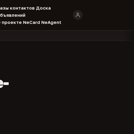
азы контактов
Доска
бъявлений
 проекте
NeCard
NeAgent
804
325
134
каталоге
представителей
админов каналов
команд
•
•
•
•
e-