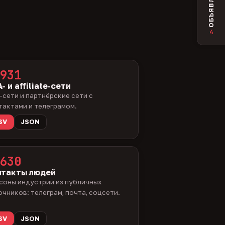
ОБЪЯВЛЕНИЯ
4
931
- и affiliate-сети
-сети и партнёрские сети с
тактами и телеграмом.
SV
JSON
630
нтакты людей
соны индустрии из публичных
очников: телеграм, почта, соцсети.
SV
JSON