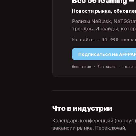
Всё об iGaming —
Новости рынка, обновле
Релизы NeBlask, NeTGSta
трендов. Инсайды, которы
На сайте —
11 990
компа
Подписаться на AFFPA
бесплатно · без спама · только
Что в индустрии
Календарь конференций (вокруг 
вакансии рынка. Переключай.