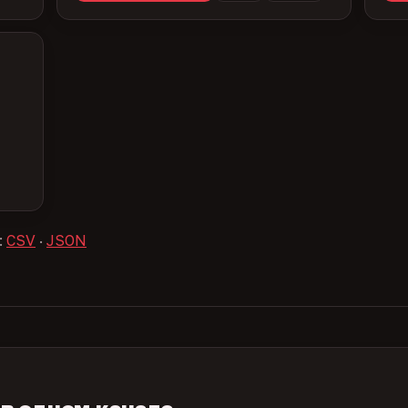
:
CSV
·
JSON