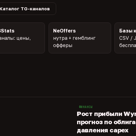
Каталог TG-каналов
Stats
NeOffers
Базы 
аналы: цены,
нутра + гемблинг
CSV / 
офферы
беспл
ФИНАНСЫ
Рост прибыли Wy
прогноз по облиг
давления capex