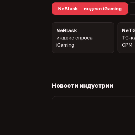
NeBlask — индекс iGaming
NeBlask
NeTG
индекс спроса
TG-к
iGaming
CPM
Новости индустрии