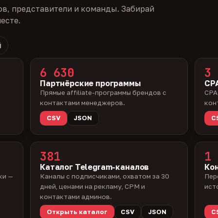
ов, представители и команды. Забирай
есте.
й
6 630
3 
Партнёрские программы
CPA
Прямые affiliate-программы брендов с
CPA
контактами менеджеров.
кон
CSV
JSON
C
381
1 
Каталог Telegram-каналов
Ко
ки —
Каналы с подписчиками, охватом за 30
Пер
дней, ценами на рекламу, CPM и
ист
контактами админов.
Открыть каталог
CSV
JSON
C