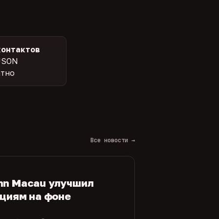
контактов
JSON
атно
Все новости →
nn Macau улучшил
ациям на фоне