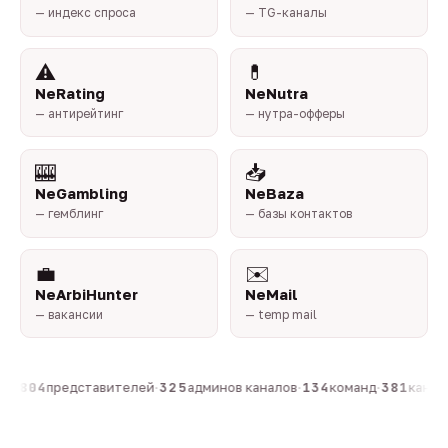
— индекс спроса
— TG-каналы
⚠️
💊
NeRating
NeNutra
— антирейтинг
— нутра-офферы
🎰
📥
NeGambling
NeBaza
— гемблинг
— базы контактов
💼
✉️
NeArbiHunter
NeMail
— вакансии
— temp mail
н
·
804
представителей
·
325
админов каналов
·
134
команд
·
381
канало