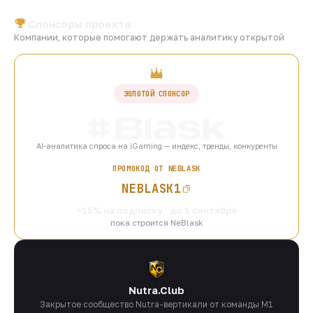
Спонсоры проекта
Компании, которые помогают держать аналитику открытой
ЗОЛОТОЙ СПОНСОР
AI-аналитика спроса на iGaming — индекс, тренды, конкуренты
ПРОМОКОД ОТ NEBLASK
NEBLASK1
−15% на подписку · до 1 сентября
пока строится NeBlask
Nutra.Club
Закрытое сообщество Nutra-вертикали от команды M1