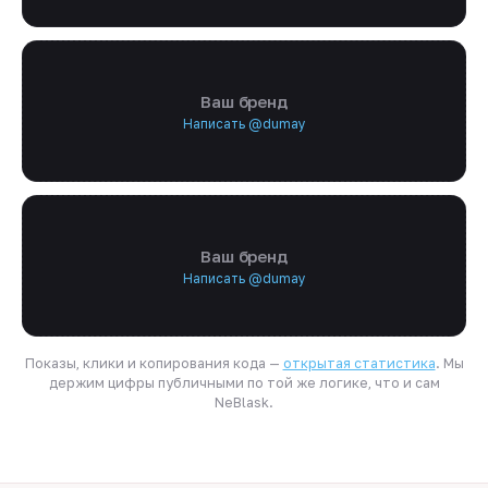
Ваш бренд
Написать @dumay
Ваш бренд
Написать @dumay
Показы, клики и копирования кода —
открытая статистика
. Мы
держим цифры публичными по той же логике, что и сам
NeBlask.