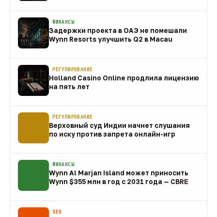
10 авг
ФИНАНСЫ
Задержки проекта в ОАЭ не помешали
Wynn Resorts улучшить Q2 в Macau
10 авг
РЕГУЛИРОВАНИЕ
Holland Casino Online продлила лицензию
на пять лет
10 авг
РЕГУЛИРОВАНИЕ
Верховный суд Индии начнет слушания
по иску против запрета онлайн-игр
10 авг
ФИНАНСЫ
Wynn Al Marjan Island может приносить
Wynn $355 млн в год с 2031 года — CBRE
10 авг
SEO