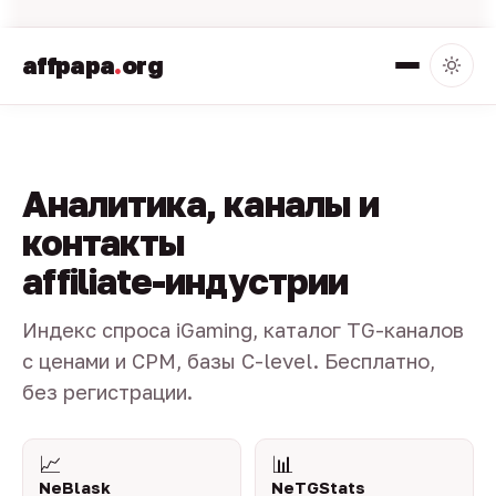
affpapa
.
org
Аналитика, каналы и
контакты
affiliate-индустрии
Индекс спроса iGaming, каталог TG-каналов
с ценами и CPM, базы C-level. Бесплатно,
без регистрации.
📈
📊
NeBlask
NeTGStats