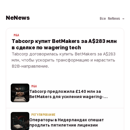
NeNews
Все NeNews →
M&A
Tabcorp купит BetMakers за A$283 млн
в сделке по wagering tech
Tabcorp договорилась купить BetMakers за A$283
млн, чтобы ускорить трансформацию и нарастить
B2B-направление.
10 авг · 1 мин
M&A
Tabcorp предложила £140 млн за
BetMakers для усиления wagering-
направления
10 авг
РЕГУЛИРОВАНИЕ
Операторы в Нидерландах спешат
продлить пятилетние лицензии