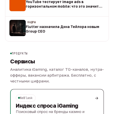
YouTube тестирует image ads в
горизонтальном mobile: что это значит
для арбитража
09 авг
КАДРЫ
Flutter назначила Дэна Тейлора новым
Group CEO
09 авг
ПРОДУКТЫ
Сервисы
Аналитика iGaming, каталог TG-каналов, нутра-
офферы, вакансии арбитража. Бесплатно, с
честными цифрами.
→
NeBlask
Индекс спроса iGaming
Поисковый спрос на бренды казино и