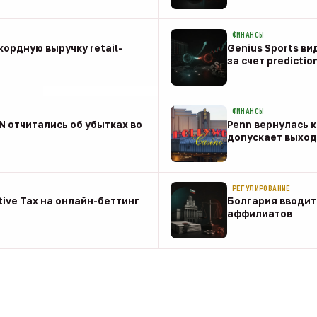
08 авг
ФИНАНСЫ
ордную выручку retail-
Genius Sports ви
за счет predictio
08 авг
ФИНАНСЫ
NN отчитались об убытках во
Penn вернулась к
допускает выход 
08 авг
РЕГУЛИРОВАНИЕ
tive Tax на онлайн-беттинг
Болгария вводит
аффилиатов
08 авг