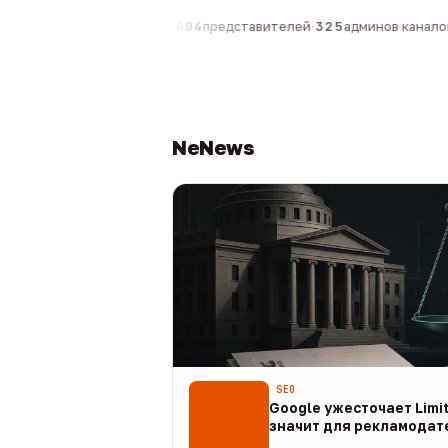
компаний
·
1 630
персон
·
804
представителей
·
325
админов каналов
·
NeNews
SEO
Google ужесточает Limit
значит для рекламодат