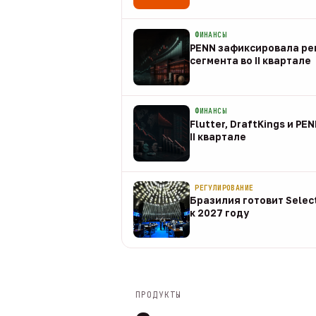
08 авг
ФИНАНСЫ
PENN зафиксировала рек
сегмента во II квартале
08 авг
ФИНАНСЫ
Flutter, DraftKings и PE
II квартале
08 авг
РЕГУЛИРОВАНИЕ
Бразилия готовит Selec
к 2027 году
08 авг
ПРОДУКТЫ