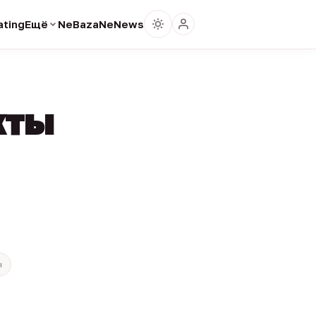
ting
Ещё
NeBaza
NeNews
кты
ы