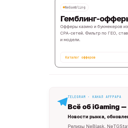
NeGambling
Гемблинг-оффер
Офферы казино и букмекеров из
CPA-сетей. Фильтр по ГЕО, ста
и модели.
Каталог офферов
TELEGRAM · КАНАЛ AFFPAPA
Всё об iGaming —
Новости рынка, обновле
Релизы NeBlask, NeTGSta