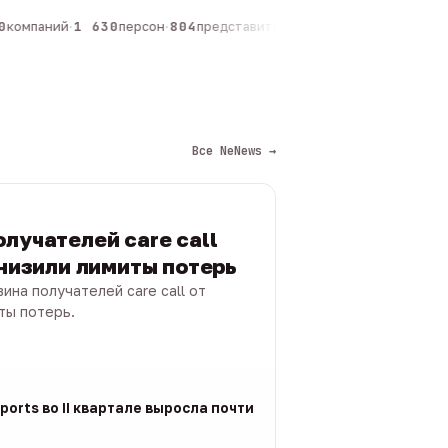
компаний
·
1 630
персон
·
804
представителей
·
325
админов каналов
·
1
Все NeNews →
лучателей care call
снизили лимиты потерь
ина получателей care call от
ты потерь.
ports во II квартале выросла почти