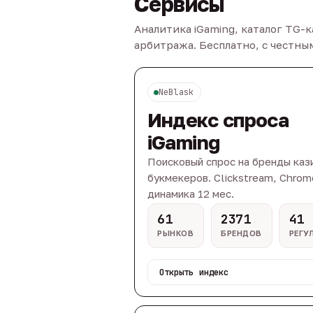
Сервисы
Аналитика iGaming, каталог TG-
арбитража. Бесплатно, с честн
NeBlask
Индекс спроса
iGaming
Поисковый спрос на бренды каз
букмекеров. Clickstream, Chrom
динамика 12 мес.
61
2371
41
РЫНКОВ
БРЕНДОВ
РЕГУ
Открыть индекс