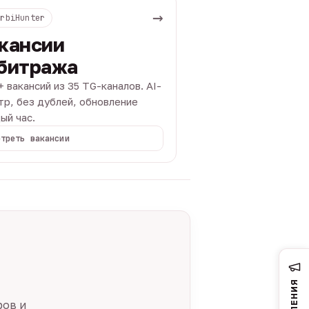
→
ArbiHunter
кансии
битража
+ вакансий из 35 TG-каналов. AI-
тр, без дублей, обновление
ый час.
отреть вакансии
ров и