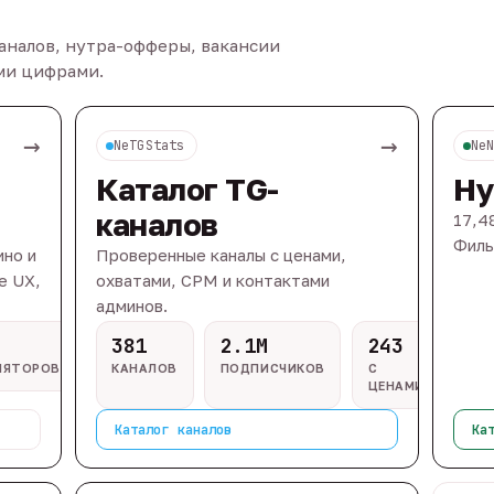
каналов, нутра-офферы, вакансии
ыми цифрами.
→
→
NeTGStats
Ne
Каталог TG-
Ну
каналов
17,4
Филь
ино и
Проверенные каналы с ценами,
e UX,
охватами, CPM и контактами
админов.
381
2.1M
243
ЛЯТОРОВ
КАНАЛОВ
ПОДПИСЧИКОВ
С
ЦЕНАМИ
Каталог каналов
Ка