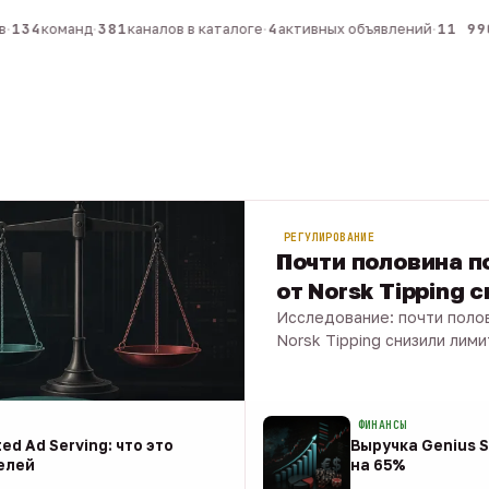
134
команд
·
381
каналов в каталоге
·
4
активных объявлений
·
11 990
РЕГУЛИРОВАНИЕ
Почти половина по
от Norsk Tipping 
Исследование: почти полов
Norsk Tipping снизили лими
08 авг · 1 мин
ФИНАНСЫ
ed Ad Serving: что это
Выручка Genius S
елей
на 65%