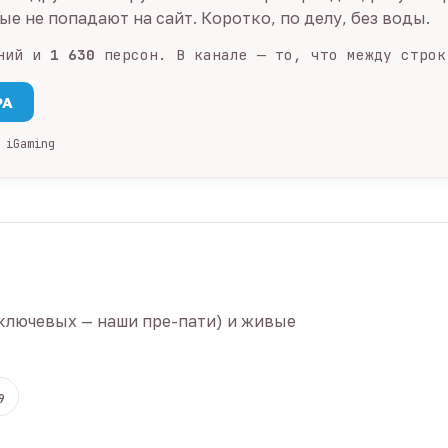
е не попадают на сайт. Коротко, по делу, без воды.
ний и
1 630
персон. В канале — то, что между строк
PA
 iGaming
ключевых — наши пре-пати) и живые
9