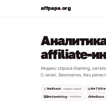
affpapa
.
org
Аналитика
affiliate-
Индекс спроса iGaming, катал
C-level. Бесплатно, без регис
📈
📊
NeBlask
NeTGSta
— индекс спроса
🎰
📥
NeGambling
NeBaza
— гемблинг
—