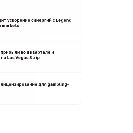
дит ускорение синергий с Legend
n markets
 прибыли во II квартале и
на Las Vegas Strip
 лицензирование для gambling-