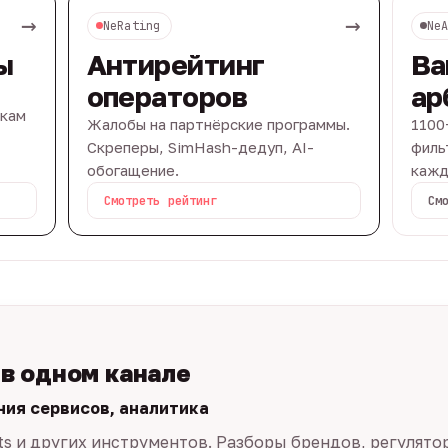
→
→
NeRating
Ne
ы
Антирейтинг
Ва
операторов
ар
вкам
Жалобы на партнёрские программы.
1100
Скреперы, SimHash-дедуп, AI-
филь
обогащение.
кажд
Смотреть рейтинг
См
 в одном канале
ния сервисов, аналитика
ts и других инструментов. Разборы брендов, регулято