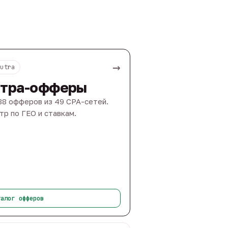
→
Nutra
тра-офферы
88 офферов из 49 CPA-сетей.
тр по ГЕО и ставкам.
талог офферов