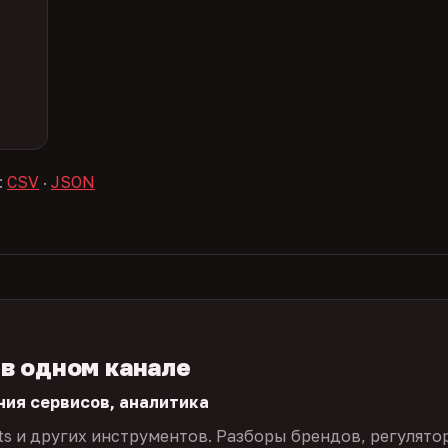
:
CSV
·
JSON
 в одном канале
ния сервисов, аналитика
ts и других инструментов. Разборы брендов, регулято