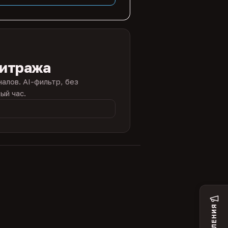
битража
налов. AI-фильтр, без
ый час.