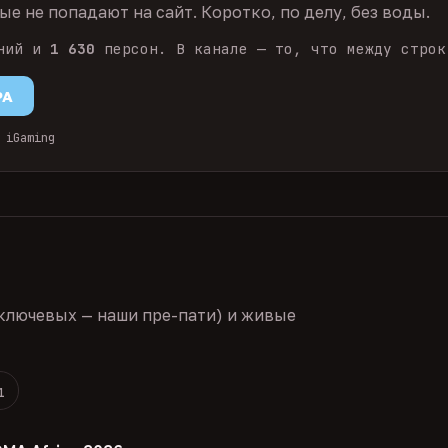
е не попадают на сайт. Коротко, по делу, без воды.
ний и
1 630
персон. В канале — то, что между строк
PA
 iGaming
ключевых — наши пре-пати) и живые
1