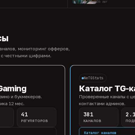
06 авг
сы
каналов, мониторинг офферов,
 с честными цифрами.
NeTGStats
Gaming
Каталог TG-к
зино и букмекеров.
Проверенные каналы с це
ика 12 мес.
контактами админов.
41
381
2.
РЕГУЛЯТОРОВ
КАНАЛОВ
ПОД
Каталог каналов