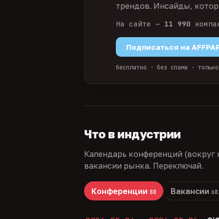
трендов. Инсайды, которы
На сайте —
11 990
компа
Подписаться на AFFPA
бесплатно · без спама · только
Что в индустрии
Календарь конференций (вокруг 
вакансии рынка. Переключай.
Конференции
Вакансии
88
68