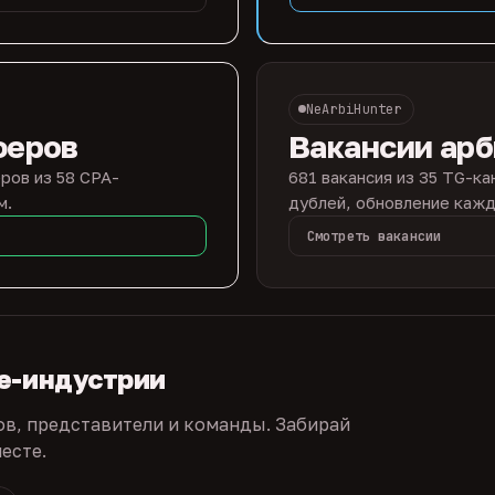
NeArbiHunter
феров
Вакансии ар
ров из 58 CPA-
681 вакансия из 35 TG-ка
м.
дублей, обновление кажд
Смотреть вакансии
te-индустрии
ов, представители и команды. Забирай
есте.