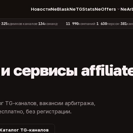
Новости
NeBlask
NeTGStats
NeOffers
NeAr
134
11 990
1 630
381
инов каналов
команд
компаний
персон
каналов в 
•
•
•
•
 сервисы affiliat
ог TG-каналов, вакансии арбитража,
есплатно, без регистрации.
Каталог TG-каналов