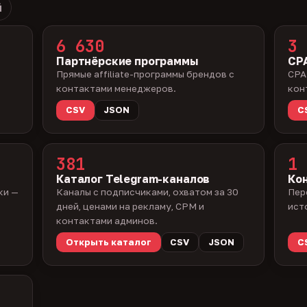
й
6 630
3 
Партнёрские программы
CPA
Прямые affiliate-программы брендов с
CPA
контактами менеджеров.
кон
CSV
JSON
C
381
1 
Каталог Telegram-каналов
Ко
ки —
Каналы с подписчиками, охватом за 30
Пер
дней, ценами на рекламу, CPM и
ист
контактами админов.
Открыть каталог
CSV
JSON
C