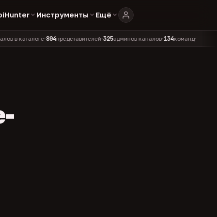
biHunter
Инструменты
Ещё
804
325
134
каталоге
представителей
админов каналов
команд
•
•
•
•
e-