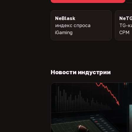
NeBlask
NeTG
индекс спроса
TG-к
iGaming
CPM
Новости индустрии