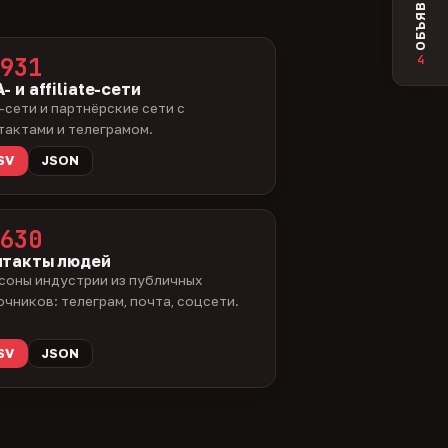
ОБЪЯВЛЕНИЯ
4
931
- и affiliate-сети
-сети и партнёрские сети с
тактами и телеграмом.
SV
JSON
630
нтакты людей
соны индустрии из публичных
очников: телеграм, почта, соцсети.
SV
JSON