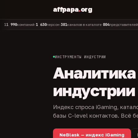
affpapa
.
org
90
1 630
381
804
325
компаний
персон
каналов в каталоге
представителей
адм
•
•
•
•
ИНСТРУМЕНТЫ ИНДУСТРИИ
Аналитика и
индустрии
Индекс спроса iGaming, катал
базы C-level контактов. Всё б
NeBlask — индекс iGaming