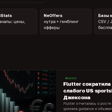
Stats
NeOffers
Базы 
аналы: цены,
нутра + гемблинг
CSV / 
офферы
беспл
ФИНАНСЫ
Flutter сократила
слабого US sports
Джексона
Flutter отчиталась о росте
урезала guidance и объяви