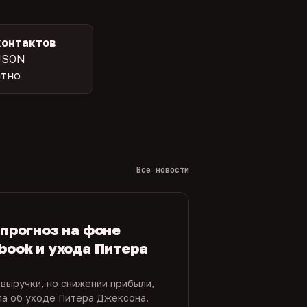
контактов
JSON
атно
Все новости
 прогноз на фоне
book и ухода Питера
 выручки, но снижении прибыли,
ла об уходе Питера Джексона.