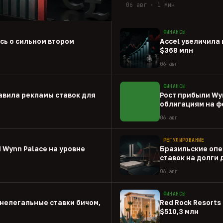
06 авг · 1 мин
ФИНАНСЫ
ась о сильном втором
Accel увеличила 
$368 млн
06 авг
ФИНАНСЫ
авила рекламы ставок для
Рост прибыли Wy
облигациям на ф
06 авг
РЕГУЛИРОВАНИЕ
 Wynn Palace на уровне
Бразильские опе
ставок на долги
06 авг
ФИНАНСЫ
нелегальные ставки бичом,
Red Rock Resorts 
$510,3 млн