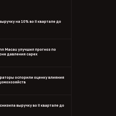
выручку на 10% во II квартале до
nn Macau улучшил прогноз по
оне давления capex
раторы оспорили оценку влияния
 домохозяйств
снизила выручку во II квартале до