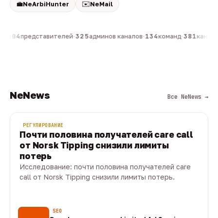
💼
✉️
NeArbiHunter
NeMail
н
·
804
представителей
·
325
админов каналов
·
134
команд
·
381
каналов
NeNews
Все NeNews →
РЕГУЛИРОВАНИЕ
Почти половина получателей care call
от Norsk Tipping снизили лимиты
потерь
Исследование: почти половина получателей care
call от Norsk Tipping снизили лимиты потерь.
08 авг · 1 мин
SEO