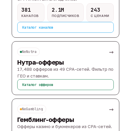
381
2.1M
243
КАНАЛОВ
ПОДПИСЧИКОВ
С ЦЕНАМИ
Каталог каналов
→
NeNutra
Нутра-офферы
17,488 офферов из 49 CPA-сетей. Фильтр по
ГЕО и ставкам.
Каталог офферов
→
NeGambling
Гемблинг-офферы
Офферы казино и букмекеров из CPA-сетей.