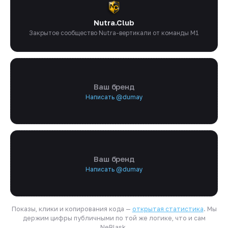
Nutra.Club
Закрытое сообщество Nutra-вертикали от команды M1
Ваш бренд
Написать @dumay
Ваш бренд
Написать @dumay
Показы, клики и копирования кода —
открытая статистика
. Мы
держим цифры публичными по той же логике, что и сам
NeBlask.