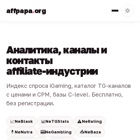
affpapa
.
org
Аналитика, каналы и
контакты
affiliate-индустрии
Индекс спроса iGaming, каталог TG-каналов
с ценами и CPM, базы C-level. Бесплатно,
без регистрации.
📈
📊
⚠️
NeBlask
NeTGStats
NeRating
💊
🎰
📥
NeNutra
NeGambling
NeBaza