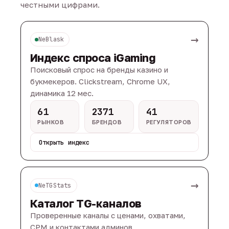
честными цифрами.
→
NeBlask
Индекс спроса iGaming
Поисковый спрос на бренды казино и
букмекеров. Clickstream, Chrome UX,
динамика 12 мес.
61
2371
41
РЫНКОВ
БРЕНДОВ
РЕГУЛЯТОРОВ
Открыть индекс
→
NeTGStats
Каталог TG-каналов
Проверенные каналы с ценами, охватами,
CPM и контактами админов.