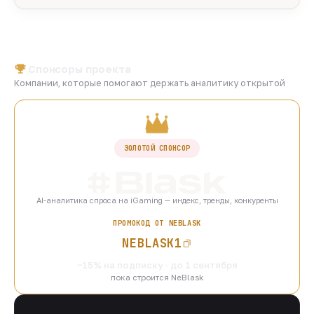
Спонсоры проекта
Компании, которые помогают держать аналитику открытой
ЗОЛОТОЙ СПОНСОР
AI-аналитика спроса на iGaming — индекс, тренды, конкуренты
ПРОМОКОД ОТ NEBLASK
NEBLASK1
−15% на подписку · до 1 сентября
пока строится NeBlask