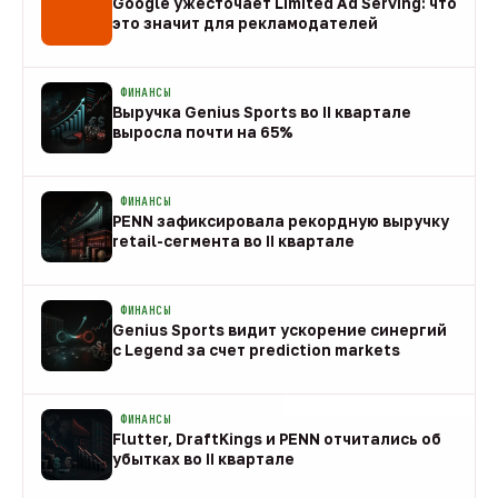
Google ужесточает Limited Ad Serving: что
это значит для рекламодателей
08 авг
ФИНАНСЫ
Выручка Genius Sports во II квартале
выросла почти на 65%
08 авг
ФИНАНСЫ
PENN зафиксировала рекордную выручку
retail-сегмента во II квартале
08 авг
ФИНАНСЫ
Genius Sports видит ускорение синергий
с Legend за счет prediction markets
08 авг
ФИНАНСЫ
Flutter, DraftKings и PENN отчитались об
убытках во II квартале
08 авг