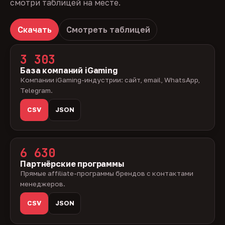
смотри таблицей на месте.
Скачать
Смотреть таблицей
3 303
База компаний iGaming
Компании iGaming-индустрии: сайт, email, WhatsApp,
Telegram.
CSV
JSON
6 630
Партнёрские программы
Прямые affiliate-программы брендов с контактами
менеджеров.
CSV
JSON