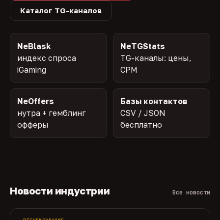
Каталог TG-каналов
NeBlask
NeTGStats
индекс спроса
TG-каналы: цены,
iGaming
CPM
NeOffers
Базы контактов
нутра + гемблинг
CSV / JSON
офферы
бесплатно
Новости индустрии
Все новости