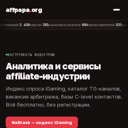
affpapa
.
org
1 630
381
804
325
паний
персон
каналов в каталоге
представителей
админов 
•
•
•
•
ИНСТРУМЕНТЫ ИНДУСТРИИ
Аналитика и сервисы
affiliate-индустрии
Индекс спроса iGaming, каталог TG-каналов,
вакансии арбитража, базы C-level контактов.
Всё бесплатно, без регистрации.
NeBlask — индекс iGaming