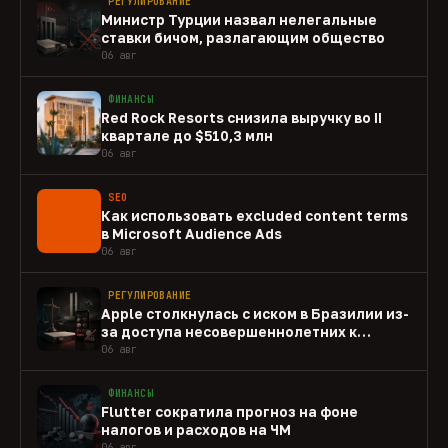
РЕГУЛИРОВАНИЕ
Министр Турции назвал нелегальные
ставки бичом, разлагающим общество
06 авг
ФИНАНСЫ
Red Rock Resorts снизила выручку во II
квартале до $510,3 млн
06 авг
SEO
Как использовать excluded content terms
в Microsoft Audience Ads
06 авг
РЕГУЛИРОВАНИЕ
Apple столкнулась с иском в Бразилии из-
за доступа несовершеннолетних к
gambling-приложениям
06 авг
ФИНАНСЫ
Flutter сократила прогноз на фоне
налогов и расходов на ЧМ
06 авг