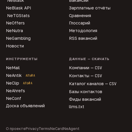
NeBlask
Вакансии
NeBlask API
Зарплатные отчёты
NeTGStats
Сравнения
NeOffers
Глоссарий
NeNutra
Методология
NeGambling
RSS вакансий
Новости
ИНСТРУМЕНТЫ
ДАННЫЕ — СКАЧАТЬ
NeMail
Компании —
CSV
NeAntik
Контакты —
CSV
АЛЬФА
NeClip
Каталог каналов —
CSV
АЛЬФА
NeAhrefs
Базы контактов
NeConf
Фиды вакансий
Доска объявлений
llms.txt
О проекте
Privacy
Terms
NeCard
NeAgent