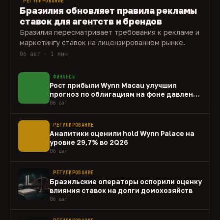
РЕГУЛИРОВАНИЕ
Бразилия обновляет правила рекламы
ставок для агентств и брендов
Бразилия пересматривает требования к рекламе и
маркетингу ставок на лицензированном рынке.
06 авг · 1 мин
ФИНАНСЫ
Рост прибыли Wynn Macau улучшил
прогноз по облигациям на фоне давления
capex
06 авг
РЕГУЛИРОВАНИЕ
Аналитики оценили hold Wynn Palace на
уровне 29,7% во 2Q26
06 авг
РЕГУЛИРОВАНИЕ
Бразильские операторы оспорили оценку
влияния ставок на долги домохозяйств
06 авг