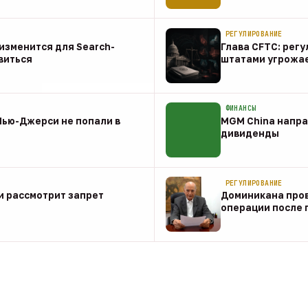
07 авг
РЕГУЛИРОВАНИЕ
о изменится для Search-
Глава CFTC: рег
виться
штатами угрожа
07 авг
ФИНАНСЫ
Нью-Джерси не попали в
MGM China напра
дивиденды
07 авг
РЕГУЛИРОВАНИЕ
и рассмотрит запрет
Доминикана пров
операции после 
07 авг