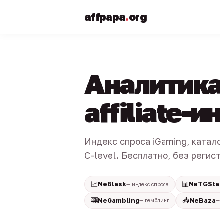
affpapa
.
org
Аналитика
affiliate-
Индекс спроса iGaming, катал
C-level. Бесплатно, без регис
📈
📊
NeBlask
NeTGSta
— индекс спроса
🎰
📥
NeGambling
NeBaza
— гемблинг
—