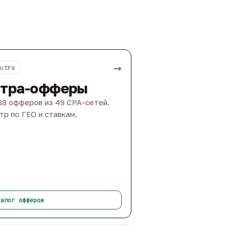
→
Nutra
тра-офферы
88 офферов из 49 CPA-сетей.
тр по ГЕО и ставкам.
талог офферов