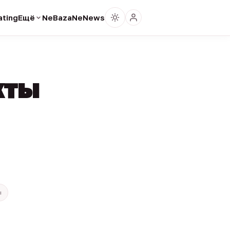
ting
Ещё
NeBaza
NeNews
кты
ы