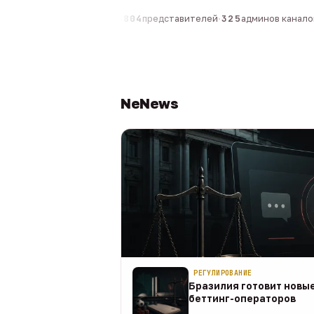
компаний
·
1 630
персон
·
804
представителей
·
325
админов каналов
·
NeNews
РЕГУЛИРОВАНИЕ
Бразилия готовит новые
беттинг-операторов