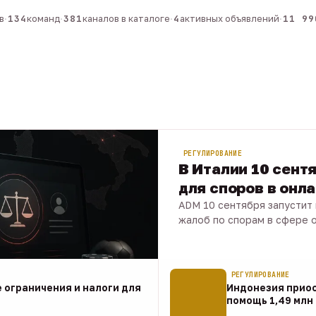
134
команд
·
381
каналов в каталоге
·
4
активных объявлений
·
11 990
РЕГУЛИРОВАНИЕ
В Италии 10 сент
для споров в онл
ADM 10 сентября запустит
жалоб по спорам в сфере о
07 авг · 1 мин
РЕГУЛИРОВАНИЕ
 ограничения и налоги для
Индонезия прио
помощь 1,49 млн