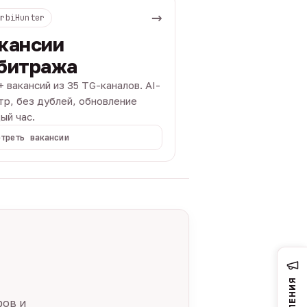
→
ArbiHunter
кансии
битража
+ вакансий из 35 TG-каналов. AI-
тр, без дублей, обновление
ый час.
отреть вакансии
ров и