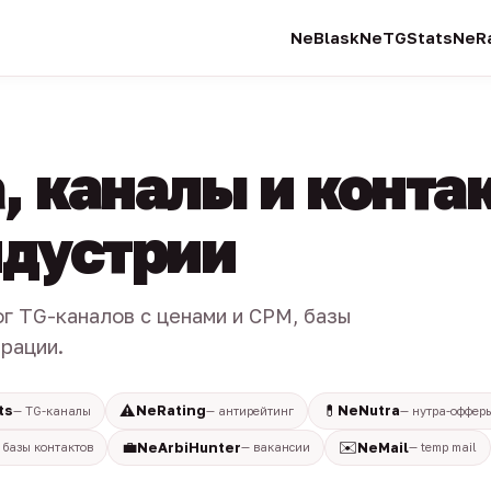
NeBlask
NeTGStats
NeRa
, каналы и конта
индустрии
ог TG-каналов с ценами и CPM, базы
трации.
⚠️
💊
ts
NeRating
NeNutra
— TG-каналы
— антирейтинг
— нутра-оффер
💼
✉️
NeArbiHunter
NeMail
 базы контактов
— вакансии
— temp mail