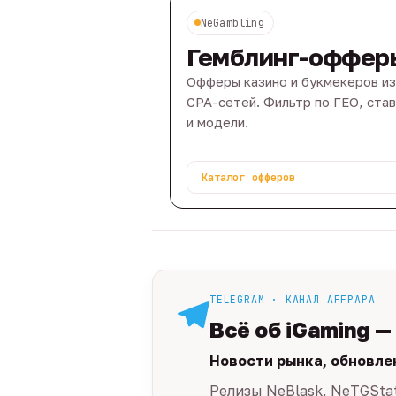
NeGambling
Гемблинг-оффер
Офферы казино и букмекеров из
CPA-сетей. Фильтр по ГЕО, ста
и модели.
Каталог офферов
TELEGRAM · КАНАЛ AFFPAPA
Всё об iGaming —
Новости рынка, обновле
Релизы NeBlask, NeTGSta