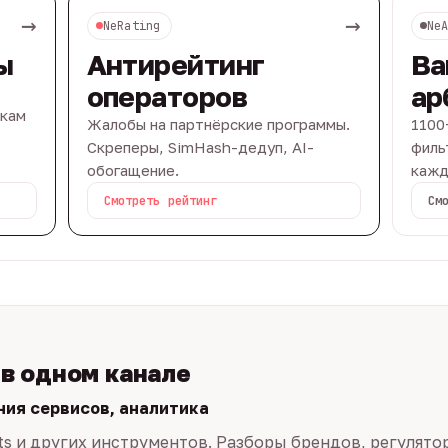
→
→
NeRating
Ne
ы
Антирейтинг
Ва
операторов
ар
вкам
Жалобы на партнёрские программы.
1100
Скреперы, SimHash-дедуп, AI-
филь
обогащение.
кажд
Смотреть рейтинг
См
 в одном канале
ния сервисов, аналитика
ts и других инструментов. Разборы брендов, регулято