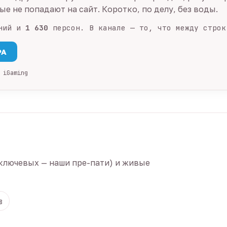
е не попадают на сайт. Коротко, по делу, без воды.
ний и
1 630
персон. В канале — то, что между строк
PA
 iGaming
ключевых — наши пре-пати) и живые
8