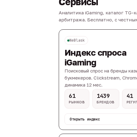
Сервисы
Аналитика iGaming, каталог TG-
арбитража. Бесплатно, с честн
NeBlask
Индекс спроса
iGaming
Поисковый спрос на бренды каз
букмекеров. Clickstream, Chrom
динамика 12 мес.
61
1439
41
РЫНКОВ
БРЕНДОВ
РЕГУ
Открыть индекс