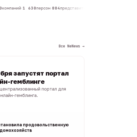
компаний
·
1 630
персон
·
804
представителей
·
325
админов каналов
·
Все NeNews →
ября запустят портал
айн-гемблинге
 централизованный портал для
нлайн-гемблинга.
становила продовольственную
 домохозяйств