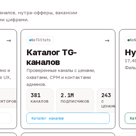
каналов, нутра-офферы, вакансии
ыми цифрами.
→
→
NeTGStats
Ne
Каталог TG-
Ну
каналов
17,4
Филь
ино и
Проверенные каналы с ценами,
e UX,
охватами, CPM и контактами
админов.
381
2.1M
243
ЛЯТОРОВ
КАНАЛОВ
ПОДПИСЧИКОВ
С
ЦЕНАМИ
Каталог каналов
Ка