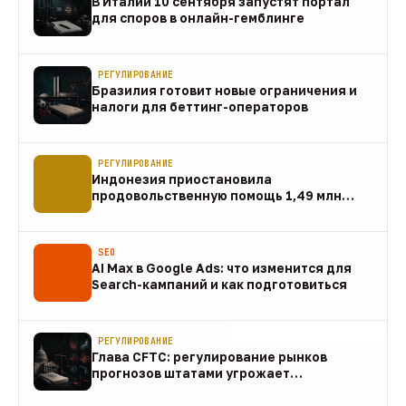
В Италии 10 сентября запустят портал
для споров в онлайн-гемблинге
07 авг
РЕГУЛИРОВАНИЕ
Бразилия готовит новые ограничения и
налоги для беттинг-операторов
07 авг
РЕГУЛИРОВАНИЕ
Индонезия приостановила
продовольственную помощь 1,49 млн
домохозяйств
07 авг
SEO
AI Max в Google Ads: что изменится для
Search-кампаний и как подготовиться
07 авг
РЕГУЛИРОВАНИЕ
Глава CFTC: регулирование рынков
прогнозов штатами угрожает
федеральному рынку
07 авг