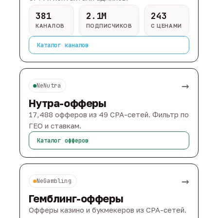
381
2.1M
243
КАНАЛОВ
ПОДПИСЧИКОВ
С ЦЕНАМИ
Каталог каналов
→
NeNutra
Нутра-офферы
17,488 офферов из 49 CPA-сетей. Фильтр по
ГЕО и ставкам.
Каталог офферов
→
NeGambling
Гемблинг-офферы
Офферы казино и букмекеров из CPA-сетей.