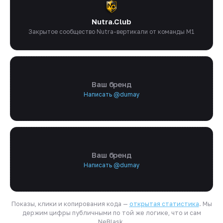
Nutra.Club
Закрытое сообщество Nutra-вертикали от команды M1
Ваш бренд
Написать @dumay
Ваш бренд
Написать @dumay
Показы, клики и копирования кода —
открытая статистика
. Мы
держим цифры публичными по той же логике, что и сам
NeBlask.