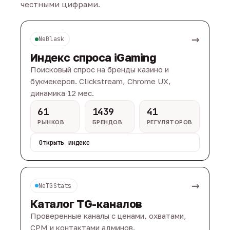
честными цифрами.
→
NeBlask
Индекс спроса iGaming
Поисковый спрос на бренды казино и
букмекеров. Clickstream, Chrome UX,
динамика 12 мес.
61
1439
41
РЫНКОВ
БРЕНДОВ
РЕГУЛЯТОРОВ
Открыть индекс
→
NeTGStats
Каталог TG-каналов
Проверенные каналы с ценами, охватами,
CPM и контактами админов.