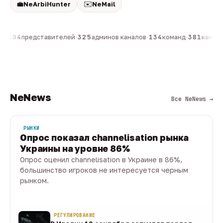
💼
✉️
NeArbiHunter
NeMail
н
·
804
представителей
·
325
админов каналов
·
134
команд
·
381
каналов
NeNews
Все NeNews →
РЫНКИ
Опрос показал channelisation рынка
Украины на уровне 86%
Опрос оценил channelisation в Украине в 86%,
большинство игроков не интересуется черным
рынком.
07 авг · 1 мин
РЕГУЛИРОВАНИЕ