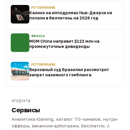
РЕГУЛИРОВАНИЕ
Казино на ипподромах Нью-Джерси не
попали в бюллетень на 2026 год
07 авг
ФИНАНСЫ
MGM China направит $122 млн на
промежуточные дивиденды
07 авг
РЕГУЛИРОВАНИЕ
Верховный суд Бразилии рассмотрит
запрет наземного гэмблинга
07 авг
ПРОДУКТЫ
Сервисы
Аналитика iGaming, каталог TG-каналов, нутра-
офферы, вакансии арбитража. Бесплатно, с