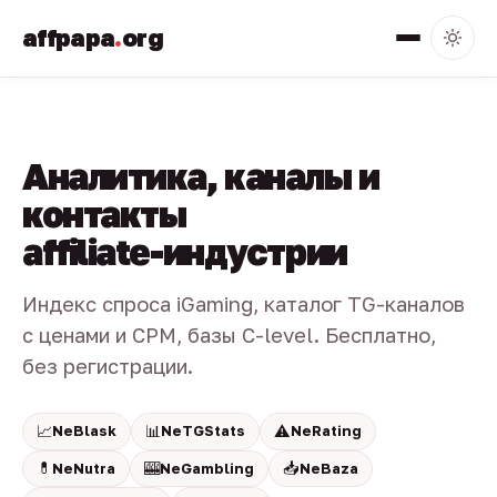
affpapa
.
org
Аналитика, каналы и
контакты
affiliate-индустрии
Индекс спроса iGaming, каталог TG-каналов
с ценами и CPM, базы C-level. Бесплатно,
без регистрации.
📈
📊
⚠️
NeBlask
NeTGStats
NeRating
💊
🎰
📥
NeNutra
NeGambling
NeBaza