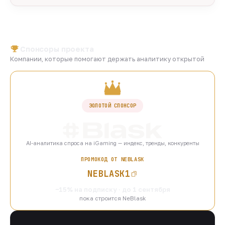
Спонсоры проекта
Компании, которые помогают держать аналитику открытой
ЗОЛОТОЙ СПОНСОР
AI-аналитика спроса на iGaming — индекс, тренды, конкуренты
ПРОМОКОД ОТ NEBLASK
NEBLASK1
−15% на подписку · до 1 сентября
пока строится NeBlask