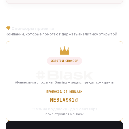
Спонсоры проекта
Компании, которые помогают держать аналитику открытой
ЗОЛОТОЙ СПОНСОР
AI-аналитика спроса на iGaming — индекс, тренды, конкуренты
ПРОМОКОД ОТ NEBLASK
NEBLASK1
−15% на подписку · до 1 сентября
пока строится NeBlask