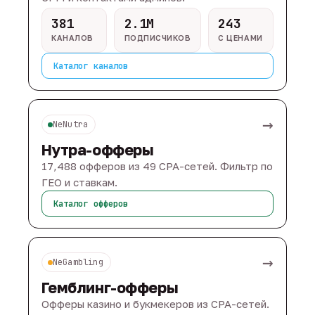
381
2.1M
243
КАНАЛОВ
ПОДПИСЧИКОВ
С ЦЕНАМИ
Каталог каналов
→
NeNutra
Нутра-офферы
17,488 офферов из 49 CPA-сетей. Фильтр по
ГЕО и ставкам.
Каталог офферов
→
NeGambling
Гемблинг-офферы
Офферы казино и букмекеров из CPA-сетей.