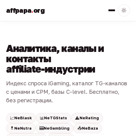
affpapa
.
org
Аналитика, каналы и
контакты
affiliate-индустрии
Индекс спроса iGaming, каталог TG-каналов
с ценами и CPM, базы C-level. Бесплатно,
без регистрации.
📈
📊
⚠️
NeBlask
NeTGStats
NeRating
💊
🎰
📥
NeNutra
NeGambling
NeBaza