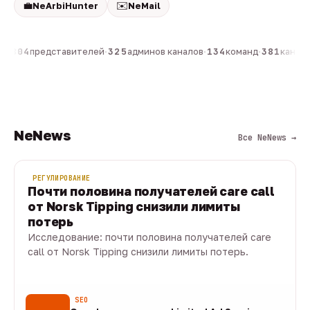
💼
✉️
NeArbiHunter
NeMail
н
·
804
представителей
·
325
админов каналов
·
134
команд
·
381
каналов
NeNews
Все NeNews →
РЕГУЛИРОВАНИЕ
Почти половина получателей care call
от Norsk Tipping снизили лимиты
потерь
Исследование: почти половина получателей care
call от Norsk Tipping снизили лимиты потерь.
08 авг · 1 мин
SEO