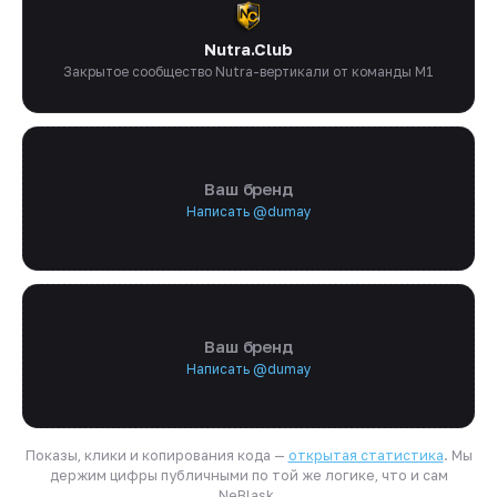
Nutra.Club
Закрытое сообщество Nutra-вертикали от команды M1
Ваш бренд
Написать @dumay
Ваш бренд
Написать @dumay
Показы, клики и копирования кода —
открытая статистика
. Мы
держим цифры публичными по той же логике, что и сам
NeBlask.