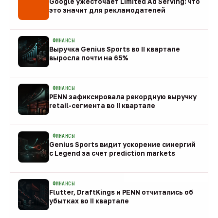
Google ужесточает Limited Ad Serving: что
это значит для рекламодателей
08 авг
ФИНАНСЫ
Выручка Genius Sports во II квартале
выросла почти на 65%
08 авг
ФИНАНСЫ
PENN зафиксировала рекордную выручку
retail-сегмента во II квартале
08 авг
ФИНАНСЫ
Genius Sports видит ускорение синергий
с Legend за счет prediction markets
08 авг
ФИНАНСЫ
Flutter, DraftKings и PENN отчитались об
убытках во II квартале
08 авг