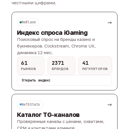
честными цифрами.
→
NeBlask
Индекс спроса iGaming
Поисковый спрос на бренды казино и
букмекеров. Clickstream, Chrome UX,
динамика 12 мес.
61
2371
41
РЫНКОВ
БРЕНДОВ
РЕГУЛЯТОРОВ
Открыть индекс
→
NeTGStats
Каталог TG-каналов
Проверенные каналы с ценами, охватами,
CPM и контактами админов.