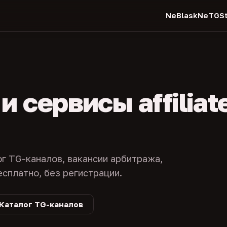
NeBlask
NeTGSt
 сервисы affiliat
ог TG-каналов, вакансии арбитража,
есплатно, без регистрации.
Каталог TG-каналов