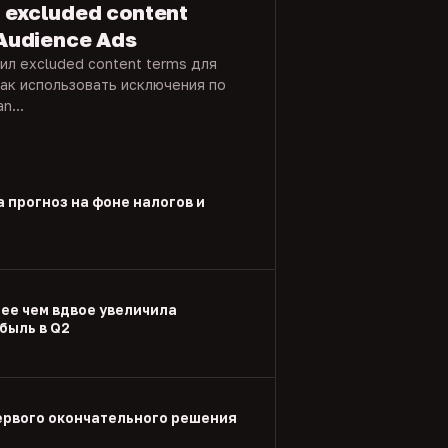
 excluded content
 Audience Ads
вил excluded content terms для
как использовать исключения по
n...
а прогноз на фоне налогов и
лее чем вдвое увеличила
быль в Q2
ервого окончательного решения