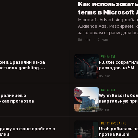
Как использовать
terms в Microsoft
Microsoft Advertising доба
Audience Ads. Разбираем, 
заголовкам страниц для bra
06 авг · 9 мин
ФИНАНСЫ
ом в Бразилии из-за
Flutter сократил
етних к gambling-
расходов на ЧМ
06 авг
ФИНАНСЫ
тралийцев о
Wynn Resorts бо
ках прогнозов
квартальную при
06 авг
РЕГУЛИРОВАНИЕ
одажу на фоне проблем с
Utah добилась п
илии
против Kalshi