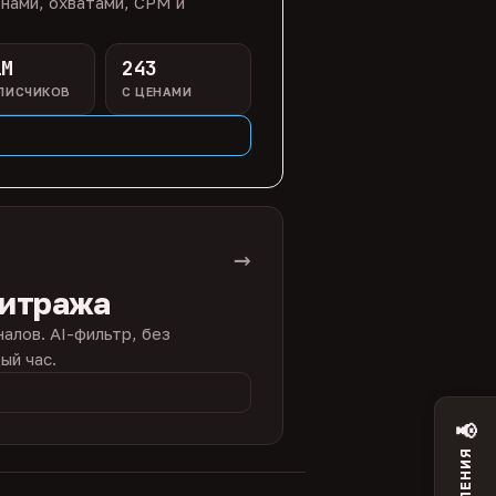
нами, охватами, CPM и
1M
243
ПИСЧИКОВ
С ЦЕНАМИ
→
битража
налов. AI-фильтр, без
ый час.
📢