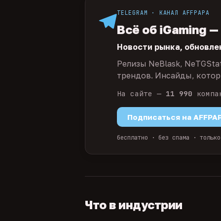
TELEGRAM · КАНАЛ AFFPAPA
Всё об iGaming —
Новости рынка, обновле
Релизы NeBlask, NeTGSta
трендов. Инсайды, которы
На сайте —
11 990
компа
Подписаться на AFFPA
бесплатно · без спама · только
Что в индустрии