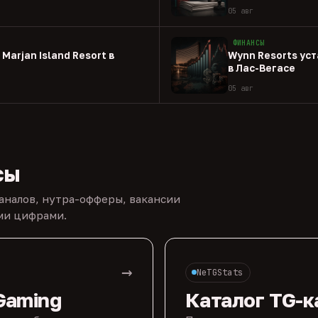
05 авг
ФИНАНСЫ
Marjan Island Resort в
Wynn Resorts ус
в Лас-Вегасе
05 авг
сы
каналов, нутра-офферы, вакансии
ыми цифрами.
→
NeTGStats
Gaming
Каталог TG-к