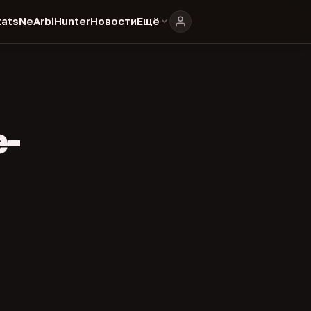
ats
NeArbiHunter
Новости
Ещё
e-