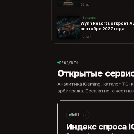
06 авг
ФИНАНСЫ
Wynn Resorts откроет Al 
сентябре 2027 года
05 авг
ПРОДУКТЫ
Открытые серви
Аналитика iGaming, каталог TG-
арбитража. Бесплатно, с честн
NeBlask
Индекс спроса i