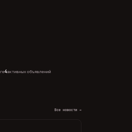
4
оге
активных объявлений
Все новости →