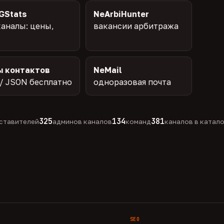
GStats
NeArbiHunter
аналы: цены,
вакансии арбитража
ы контактов
NeMail
/ JSON бесплатно
одноразовая почта
325
134
381
ставителей
админов каналов
команд
каналов в катал
SEO