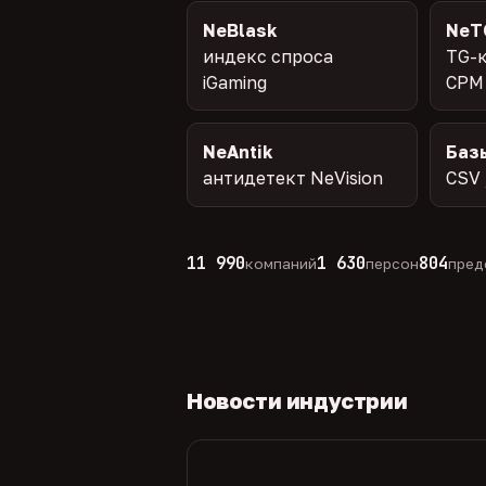
NeBlask
NeT
индекс спроса
TG-к
iGaming
CPM
NeAntik
Баз
антидетект NeVision
CSV 
11 990
1 630
804
компаний
персон
пред
Новости индустрии