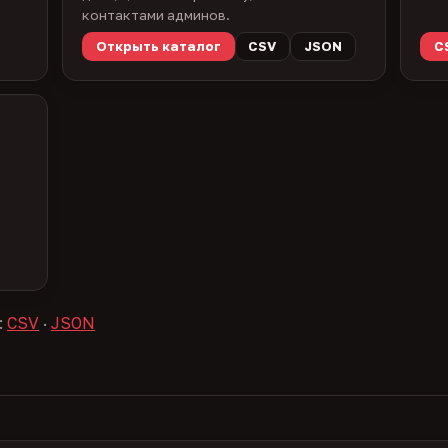
контактами админов.
Открыть каталог
CSV
JSON
C
:
CSV
·
JSON