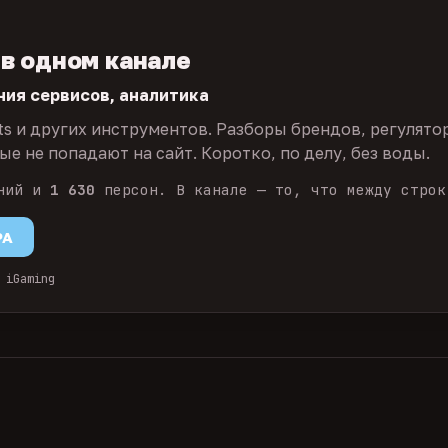
 в одном канале
ния сервисов, аналитика
ts и других инструментов. Разборы брендов, регулято
е не попадают на сайт. Коротко, по делу, без воды.
ний и
1 630
персон. В канале — то, что между строк
PA
 iGaming