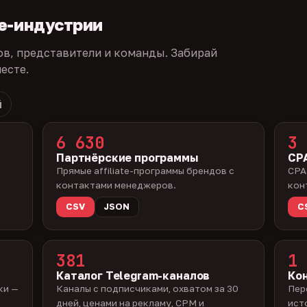
te-индустрии
ов, представители и команды. Забирай
есте.
й
6 630
3 
Партнёрские программы
CPA
Прямые affiliate-программы брендов с
CPA
контактами менеджеров.
кон
CSV
JSON
C
381
1 
Каталог Telegram-каналов
Ко
ки —
Каналы с подписчиками, охватом за 30
Пер
дней, ценами на рекламу, CPM и
ист