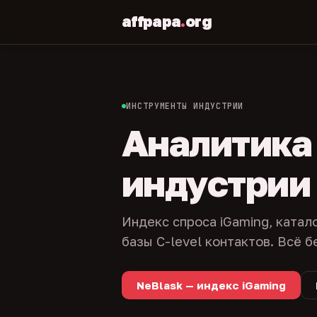
affpapa
.
org
ИНСТРУМЕНТЫ ИНДУСТРИИ
Аналитика и
индустрии
Индекс спроса iGaming, катал
базы C-level контактов. Всё б
NeBlask — индекс iGaming