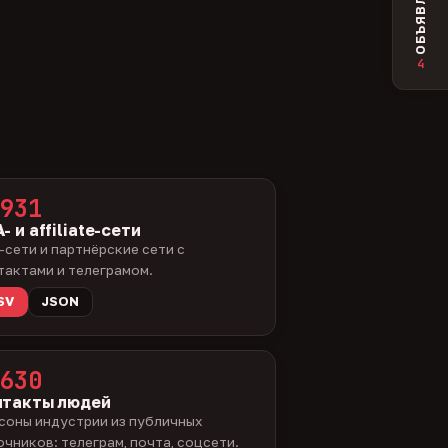
ОБЪЯВЛЕНИЯ
4
931
- и affiliate-сети
-сети и партнёрские сети с
тактами и телеграмом.
SV
JSON
630
нтакты людей
соны индустрии из публичных
очников: телеграм, почта, соцсети.