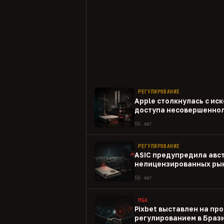
РЕГУЛИРОВАНИЕ
Apple столкнулась с иск
доступа несовершеннол
приложениям
06 авг
РЕГУЛИРОВАНИЕ
ASIC предупредила авс
нелицензированных рын
06 авг
M&A
Pixbet выставлен на пр
регулированием в Браз