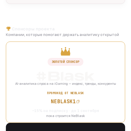
Спонсоры проекта
Компании, которые помогают держать аналитику открытой
ЗОЛОТОЙ СПОНСОР
AI-аналитика спроса на iGaming — индекс, тренды, конкуренты
ПРОМОКОД ОТ NEBLASK
NEBLASK1
−15% на подписку · до 1 сентября
пока строится NeBlask