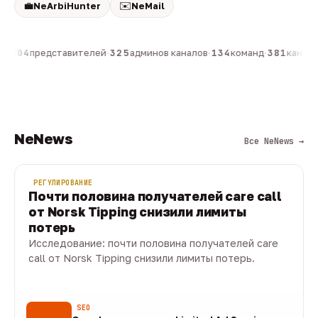
💼
✉️
NeArbiHunter
NeMail
н
·
804
представителей
·
325
админов каналов
·
134
команд
·
381
каналов
NeNews
Все NeNews →
РЕГУЛИРОВАНИЕ
Почти половина получателей care call
от Norsk Tipping снизили лимиты
потерь
Исследование: почти половина получателей care
call от Norsk Tipping снизили лимиты потерь.
08 авг · 1 мин
SEO