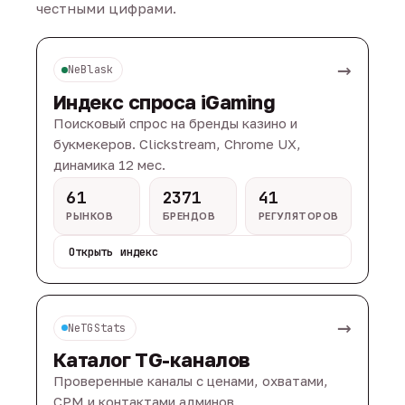
честными цифрами.
→
NeBlask
Индекс спроса iGaming
Поисковый спрос на бренды казино и
букмекеров. Clickstream, Chrome UX,
динамика 12 мес.
61
2371
41
РЫНКОВ
БРЕНДОВ
РЕГУЛЯТОРОВ
Открыть индекс
→
NeTGStats
Каталог TG-каналов
Проверенные каналы с ценами, охватами,
CPM и контактами админов.