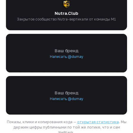
Nutra.Club
Закрытое сообщество Nutra-вертикали от команды M1
Ваш бренд
Написать @dumay
Ваш бренд
Написать @dumay
Показы, клики и копирования кода —
открытая статистика
. Мы
держим цифры публичными по той же логике, что и сам
NeBlask.