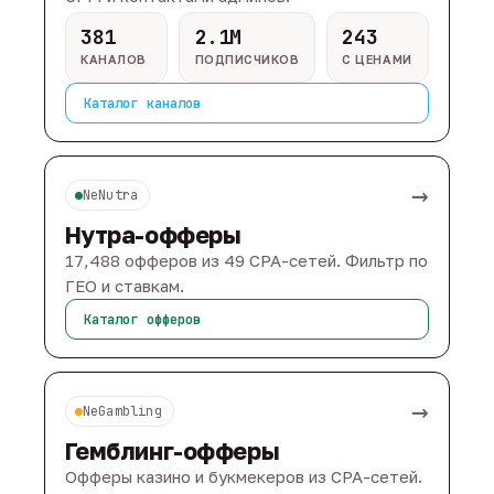
381
2.1M
243
КАНАЛОВ
ПОДПИСЧИКОВ
С ЦЕНАМИ
Каталог каналов
→
NeNutra
Нутра-офферы
17,488 офферов из 49 CPA-сетей. Фильтр по
ГЕО и ставкам.
Каталог офферов
→
NeGambling
Гемблинг-офферы
Офферы казино и букмекеров из CPA-сетей.