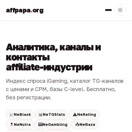
affpapa
.
org
Аналитика, каналы и
контакты
affiliate-индустрии
Индекс спроса iGaming, каталог TG-каналов
с ценами и CPM, базы C-level. Бесплатно,
без регистрации.
📈
📊
⚠️
NeBlask
NeTGStats
NeRating
💊
🎰
📥
NeNutra
NeGambling
NeBaza