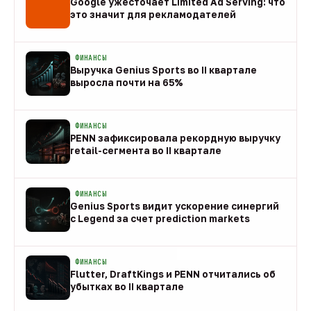
Google ужесточает Limited Ad Serving: что
это значит для рекламодателей
08 авг
ФИНАНСЫ
Выручка Genius Sports во II квартале
выросла почти на 65%
08 авг
ФИНАНСЫ
PENN зафиксировала рекордную выручку
retail-сегмента во II квартале
08 авг
ФИНАНСЫ
Genius Sports видит ускорение синергий
с Legend за счет prediction markets
08 авг
ФИНАНСЫ
Flutter, DraftKings и PENN отчитались об
убытках во II квартале
08 авг