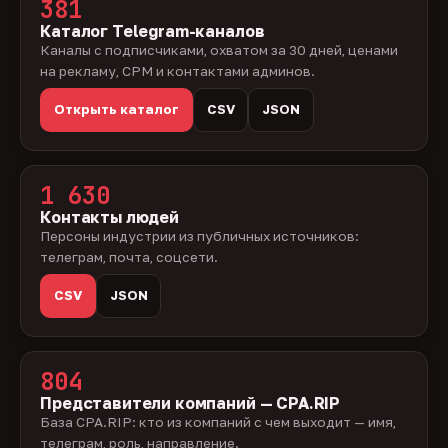
381
Каталог Telegram-каналов
Каналы с подписчиками, охватом за 30 дней, ценами
на рекламу, CPM и контактами админов.
Открыть каталог
CSV
JSON
1 630
Контакты людей
Персоны индустрии из публичных источников:
телеграм, почта, соцсети.
CSV
JSON
804
Представители компаний — CPA.RIP
База CPA.RIP: кто из компаний с чем выходит — имя,
телеграм, роль, направление.