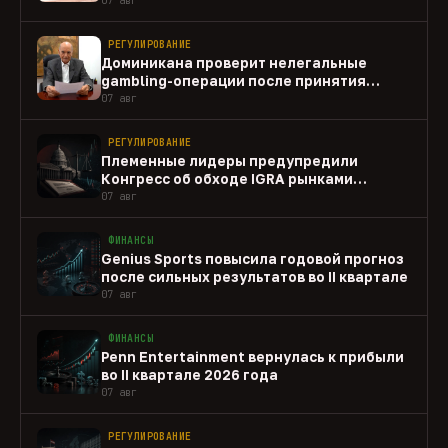
РЕГУЛИРОВАНИЕ
Доминикана проверит нелегальные
gambling-операции после принятия
закона
07 авг
РЕГУЛИРОВАНИЕ
Племенные лидеры предупредили
Конгресс об обходе IGRA рынками
прогнозов
07 авг
ФИНАНСЫ
Genius Sports повысила годовой прогноз
после сильных результатов во II квартале
07 авг
ФИНАНСЫ
Penn Entertainment вернулась к прибыли
во II квартале 2026 года
07 авг
РЕГУЛИРОВАНИЕ