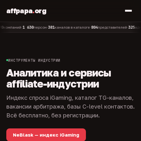
affpapa
.
org
1 630
381
804
325
мпаний
персон
каналов в каталоге
представителей
админов
•
•
•
•
ИНСТРУМЕНТЫ ИНДУСТРИИ
Аналитика и сервисы
affiliate-индустрии
Индекс спроса iGaming, каталог TG-каналов,
вакансии арбитража, базы C-level контактов.
Всё бесплатно, без регистрации.
NeBlask — индекс iGaming