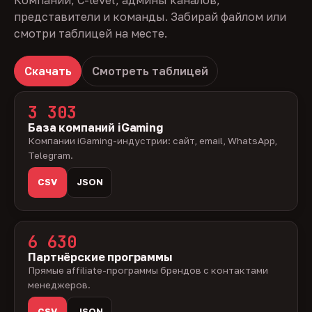
Компании, C-level, админы каналов,
представители и команды. Забирай файлом или
смотри таблицей на месте.
Скачать
Смотреть таблицей
3 303
База компаний iGaming
Компании iGaming-индустрии: сайт, email, WhatsApp,
Telegram.
CSV
JSON
6 630
Партнёрские программы
Прямые affiliate-программы брендов с контактами
менеджеров.
CSV
JSON