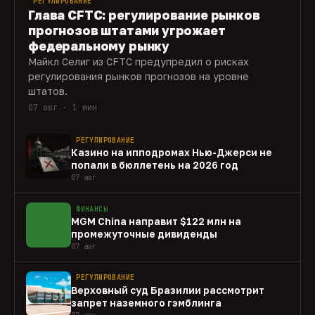
РЕГУЛИРОВАНИЕ
Глава CFTC: регулирование рынков
прогнозов штатами угрожает
федеральному рынку
Майкл Селиг из CFTC предупредил о рисках
регулирования рынков прогнозов на уровне
штатов.
07 авг · 1 мин
РЕГУЛИРОВАНИЕ
Казино на ипподромах Нью-Джерси не
попали в бюллетень на 2026 год
07 авг
ФИНАНСЫ
MGM China направит $122 млн на
промежуточные дивиденды
07 авг
РЕГУЛИРОВАНИЕ
Верховный суд Бразилии рассмотрит
запрет наземного гэмблинга
07 авг