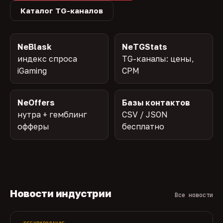
Каталог TG-каналов
NeBlask
NeTGStats
индекс спроса
TG-каналы: цены,
iGaming
CPM
NeOffers
Базы контактов
нутра + гемблинг
CSV / JSON
офферы
бесплатно
Новости индустрии
Все новости