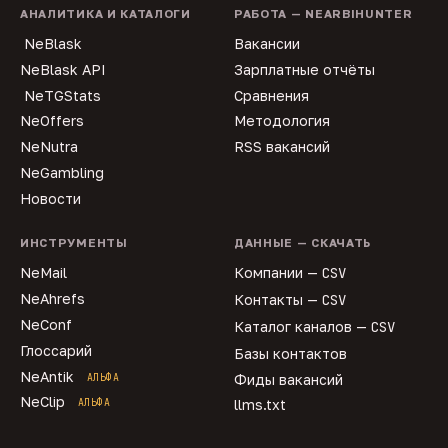
АНАЛИТИКА И КАТАЛОГИ
РАБОТА — NEARBIHUNTER
NeBlask
Вакансии
NeBlask API
Зарплатные отчёты
NeTGStats
Сравнения
NeOffers
Методология
NeNutra
RSS вакансий
NeGambling
Новости
ИНСТРУМЕНТЫ
ДАННЫЕ — СКАЧАТЬ
NeMail
Компании —
CSV
NeAhrefs
Контакты —
CSV
NeConf
Каталог каналов —
CSV
Глоссарий
Базы контактов
NeAntik
АЛЬФА
Фиды вакансий
NeClip
АЛЬФА
llms.txt