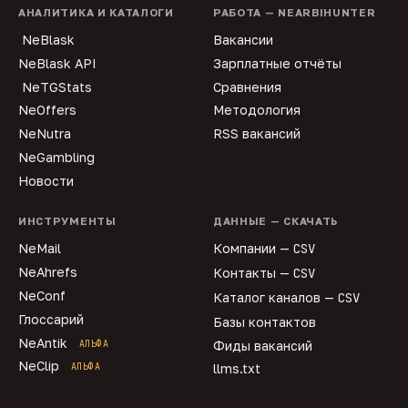
АНАЛИТИКА И КАТАЛОГИ
РАБОТА — NEARBIHUNTER
NeBlask
Вакансии
NeBlask API
Зарплатные отчёты
NeTGStats
Сравнения
NeOffers
Методология
NeNutra
RSS вакансий
NeGambling
Новости
ИНСТРУМЕНТЫ
ДАННЫЕ — СКАЧАТЬ
NeMail
Компании —
CSV
NeAhrefs
Контакты —
CSV
NeConf
Каталог каналов —
CSV
Глоссарий
Базы контактов
NeAntik
АЛЬФА
Фиды вакансий
NeClip
АЛЬФА
llms.txt