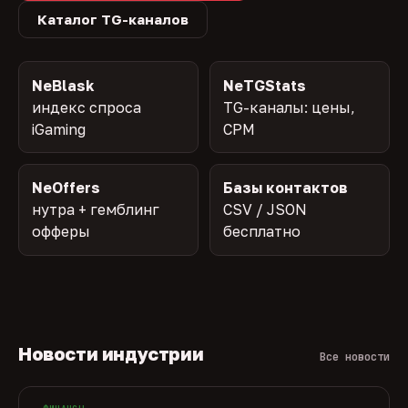
Каталог TG-каналов
NeBlask
NeTGStats
индекс спроса
TG-каналы: цены,
iGaming
CPM
NeOffers
Базы контактов
нутра + гемблинг
CSV / JSON
офферы
бесплатно
Новости индустрии
Все новости