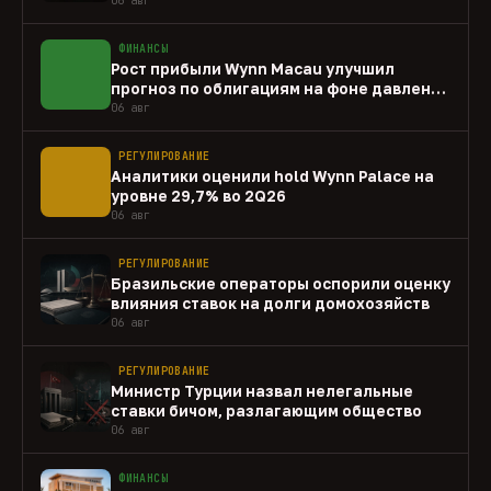
ФИНАНСЫ
Рост прибыли Wynn Macau улучшил
прогноз по облигациям на фоне давления
capex
06 авг
РЕГУЛИРОВАНИЕ
Аналитики оценили hold Wynn Palace на
уровне 29,7% во 2Q26
06 авг
РЕГУЛИРОВАНИЕ
Бразильские операторы оспорили оценку
влияния ставок на долги домохозяйств
06 авг
РЕГУЛИРОВАНИЕ
Министр Турции назвал нелегальные
ставки бичом, разлагающим общество
06 авг
ФИНАНСЫ