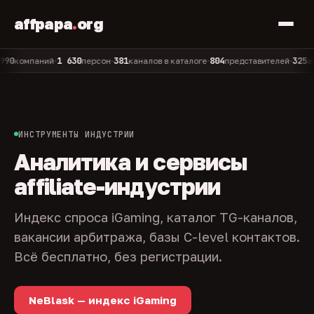
affpapa
.
org
1 630
381
804
325
омпаний
персон
каналов в каталоге
представителей
админо
•
•
•
•
ИНСТРУМЕНТЫ ИНДУСТРИИ
Аналитика и сервисы
affiliate-индустрии
Индекс спроса iGaming, каталог TG-каналов,
вакансии арбитража, базы C-level контактов.
Всё бесплатно, без регистрации.
NeBlask — индекс iGaming