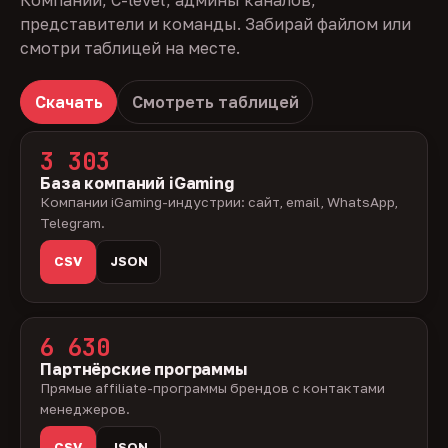
Компании, C-level, админы каналов,
представители и команды. Забирай файлом или
смотри таблицей на месте.
Скачать
Смотреть таблицей
3 303
База компаний iGaming
Компании iGaming-индустрии: сайт, email, WhatsApp,
Telegram.
CSV
JSON
6 630
Партнёрские программы
Прямые affiliate-программы брендов с контактами
менеджеров.
CSV
JSON