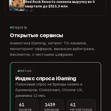
Red Rock Resorts снизила выручку во II
квартале до $510,3 млн
06 авг
ПРОДУКТЫ
Открытые сервисы
Аналитика iGaming, каталог TG-каналов,
мониторинг офферов, вакансии арбитража.
Бесплатно, с честными цифрами.
NeBlask
Индекс спроса iGaming
Поисковый спрос на бренды казино и
букмекеров. Clickstream, Chrome UX,
динамика 12 мес.
61
1439
41
РЫНКОВ
БРЕНДОВ
РЕГУЛЯТОРОВ