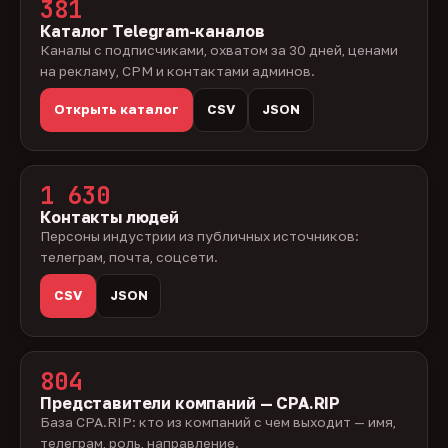
381
Каталог Telegram-каналов
Каналы с подписчиками, охватом за 30 дней, ценами
на рекламу, CPM и контактами админов.
Открыть каталог
CSV
JSON
1 630
Контакты людей
Персоны индустрии из публичных источников:
телеграм, почта, соцсети.
CSV
JSON
804
Представители компаний — CPA.RIP
База CPA.RIP: кто из компаний с чем выходит — имя,
телеграм, роль, направление.