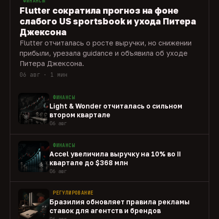
ФИНАНСЫ
Flutter сократила прогноз на фоне
слабого US sportsbook и ухода Питера
Джексона
Flutter отчиталась о росте выручки, но снижении
прибыли, урезала guidance и объявила об уходе
Питера Джексона.
06 авг · 1 мин
ФИНАНСЫ
Light & Wonder отчиталась о сильном
втором квартале
06 авг
ФИНАНСЫ
Accel увеличила выручку на 10% во II
квартале до $368 млн
06 авг
РЕГУЛИРОВАНИЕ
Бразилия обновляет правила рекламы
ставок для агентств и брендов
06 авг