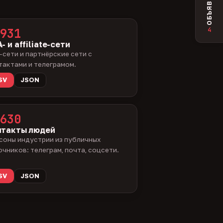
ОБЪЯВЛЕНИЯ
4
931
- и affiliate-сети
-сети и партнёрские сети с
тактами и телеграмом.
SV
JSON
630
нтакты людей
соны индустрии из публичных
очников: телеграм, почта, соцсети.
SV
JSON