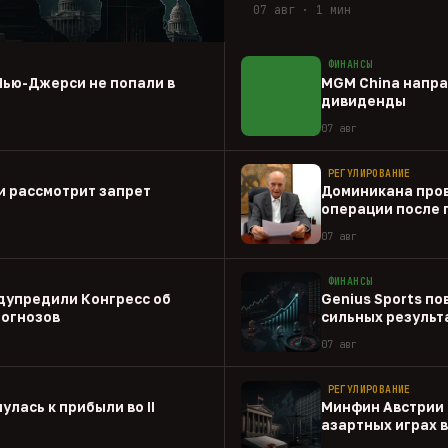
07 авг · 1 мин
ФИНАНСЫ
Нью-Джерси не попали в
MGM China напра
дивиденды
07 авг
РЕГУЛИРОВАНИЕ
и рассмотрит запрет
Доминикана пров
операции после 
07 авг
ФИНАНСЫ
дупредили Конгресс об
Genius Sports по
рогнозов
сильных результа
07 авг
РЕГУЛИРОВАНИЕ
улась к прибыли во II
Минфин Австрии 
азартных играх 