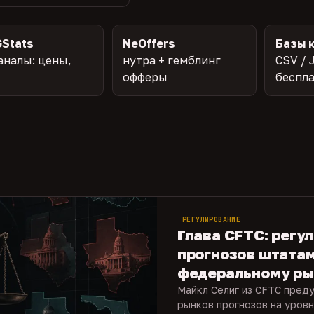
Stats
NeOffers
Базы 
аналы: цены,
нутра + гемблинг
CSV / 
офферы
беспл
РЕГУЛИРОВАНИЕ
Глава CFTC: регу
прогнозов штата
федеральному ры
Майкл Селиг из CFTC пред
рынков прогнозов на уровн