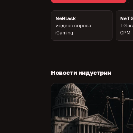
NeBlask
NeTG
индекс спроса
TG-к
iGaming
CPM
Новости индустрии