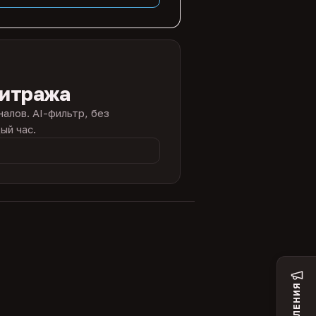
битража
налов. AI-фильтр, без
ый час.