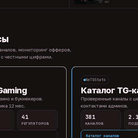
07 авг
сы
каналов, мониторинг офферов,
 с честными цифрами.
NeTGStats
Gaming
Каталог TG-к
зино и букмекеров.
Проверенные каналы с це
ика 12 мес.
контактами админов.
41
381
2.
РЕГУЛЯТОРОВ
КАНАЛОВ
ПОД
Каталог каналов