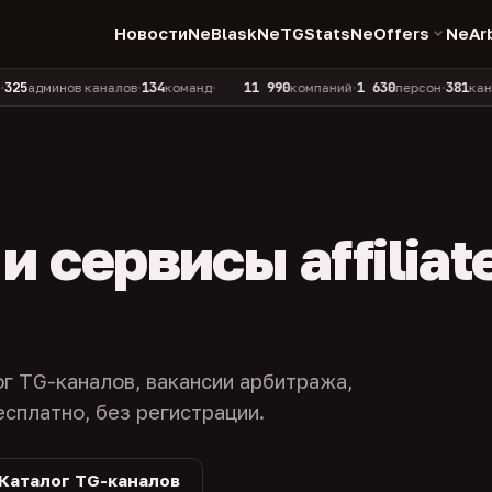
Новости
NeBlask
NeTGStats
NeOffers
NeAr
134
11 990
1 630
381
инов каналов
команд
компаний
персон
каналов в 
•
•
•
•
 сервисы affiliat
ог TG-каналов, вакансии арбитража,
есплатно, без регистрации.
Каталог TG-каналов