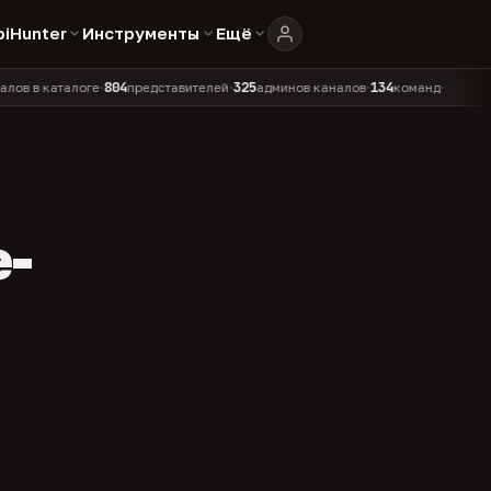
biHunter
Инструменты
Ещё
804
325
134
каталоге
представителей
админов каналов
команд
•
•
•
•
e-