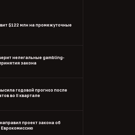
вит $122 млн на промежуточные
ерит нелегальные gambling-
принятия закона
высила годовой прогноз после
тов во II квартале
направил проект закона об
в Еврокомиссию