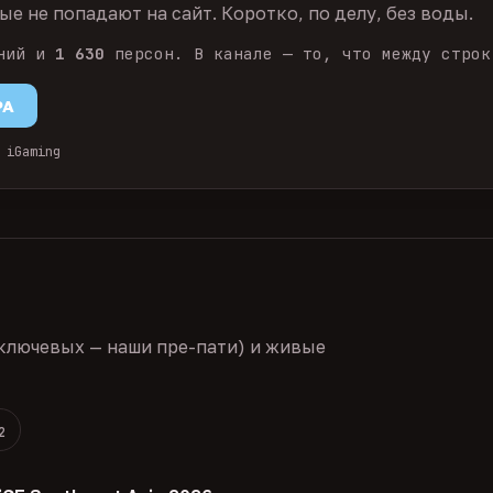
е не попадают на сайт. Коротко, по делу, без воды.
ний и
1 630
персон. В канале — то, что между строк
PA
 iGaming
ключевых — наши пре-пати) и живые
2