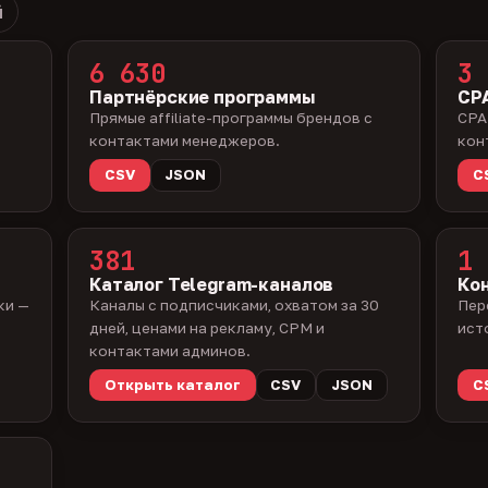
й
6 630
3 
Партнёрские программы
CPA
Прямые affiliate-программы брендов с
CPA
контактами менеджеров.
кон
CSV
JSON
C
381
1 
Каталог Telegram-каналов
Ко
ки —
Каналы с подписчиками, охватом за 30
Пер
дней, ценами на рекламу, CPM и
ист
контактами админов.
Открыть каталог
CSV
JSON
C