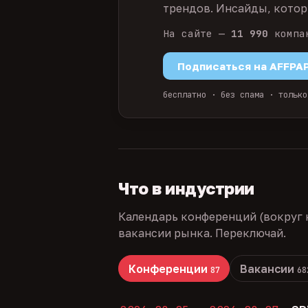
трендов. Инсайды, которы
На сайте —
11 990
компа
Подписаться на AFFPA
бесплатно · без спама · только
Что в индустрии
Календарь конференций (вокруг 
вакансии рынка. Переключай.
Конференции
Вакансии
87
68