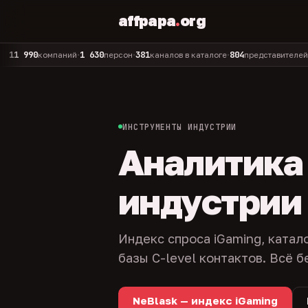
affpapa
.
org
90
1 630
381
804
325
компаний
персон
каналов в каталоге
представителей
адм
•
•
•
•
ИНСТРУМЕНТЫ ИНДУСТРИИ
Аналитика и
индустрии
Индекс спроса iGaming, катал
базы C-level контактов. Всё б
NeBlask — индекс iGaming