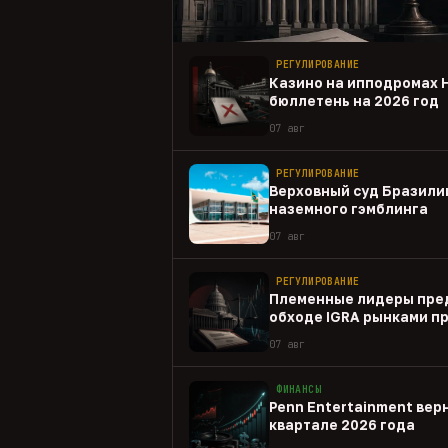
РЕГУЛИРОВАНИЕ
Казино на ипподромах 
бюллетень на 2026 год
07 авг
РЕГУЛИРОВАНИЕ
Верховный суд Бразили
наземного гэмблинга
07 авг
РЕГУЛИРОВАНИЕ
Племенные лидеры пре
обходе IGRA рынками п
07 авг
ФИНАНСЫ
Penn Entertainment верн
квартале 2026 года