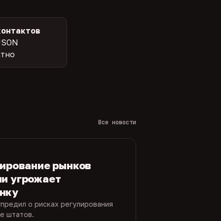
контактов
JSON
атно
Все новости
лирование рынков
ми угрожает
нку
упредил о рисках регулирования
е штатов.