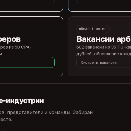
NeArbiHunter
феров
Вакансии ар
ров из 58 CPA-
682 вакансии из 35 TG-ка
м.
дублей, обновление кажд
Смотреть вакансии
te-индустрии
ов, представители и команды. Забирай
есте.