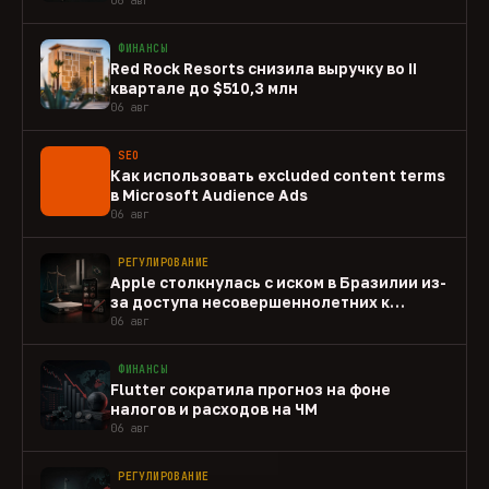
ФИНАНСЫ
Red Rock Resorts снизила выручку во II
квартале до $510,3 млн
06 авг
SEO
Как использовать excluded content terms
в Microsoft Audience Ads
06 авг
РЕГУЛИРОВАНИЕ
Apple столкнулась с иском в Бразилии из-
за доступа несовершеннолетних к
gambling-приложениям
06 авг
ФИНАНСЫ
Flutter сократила прогноз на фоне
налогов и расходов на ЧМ
06 авг
РЕГУЛИРОВАНИЕ