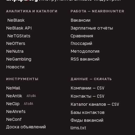
АНАЛИТИКА И КАТАЛОГИ
РАБОТА — NEARBIHUNTER
NeBlask
Вакансии
NeBlask API
Зарплатные отчёты
NeTGStats
Сравнения
NeOffers
Глоссарий
NeNutra
Методология
NeGambling
RSS вакансий
Новости
ИНСТРУМЕНТЫ
ДАННЫЕ — СКАЧАТЬ
NeMail
Компании —
CSV
NeAntik
Контакты —
CSV
АЛЬФА
NeClip
АЛЬФА
Каталог каналов —
CSV
NeAhrefs
Базы контактов
NeConf
Фиды вакансий
Доска объявлений
llms.txt