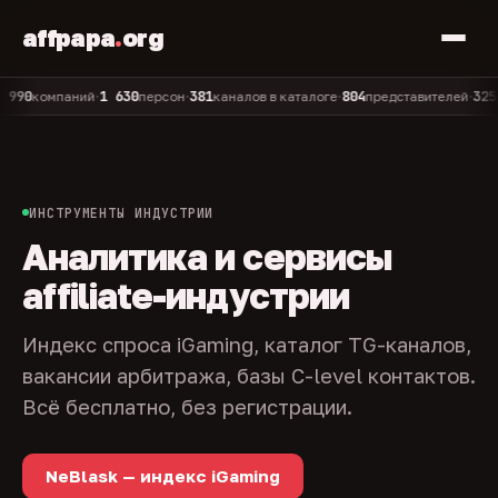
affpapa
.
org
1 630
381
804
325
компаний
персон
каналов в каталоге
представителей
адми
•
•
•
•
ИНСТРУМЕНТЫ ИНДУСТРИИ
Аналитика и сервисы
affiliate-индустрии
Индекс спроса iGaming, каталог TG-каналов,
вакансии арбитража, базы C-level контактов.
Всё бесплатно, без регистрации.
NeBlask — индекс iGaming