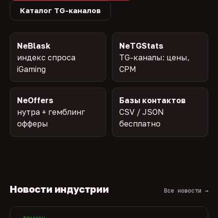
Каталог TG-каналов
NeBlask
NeTGStats
индекс спроса
TG-каналы: цены,
iGaming
CPM
NeOffers
Базы контактов
нутра + гемблинг
CSV / JSON
офферы
бесплатно
Новости индустрии
Все новости →