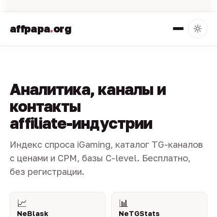
affpapa
.
org
Аналитика, каналы и
контакты
affiliate-индустрии
Индекс спроса iGaming, каталог TG-каналов
с ценами и CPM, базы C-level. Бесплатно,
без регистрации.
📈
📊
NeBlask
NeTGStats