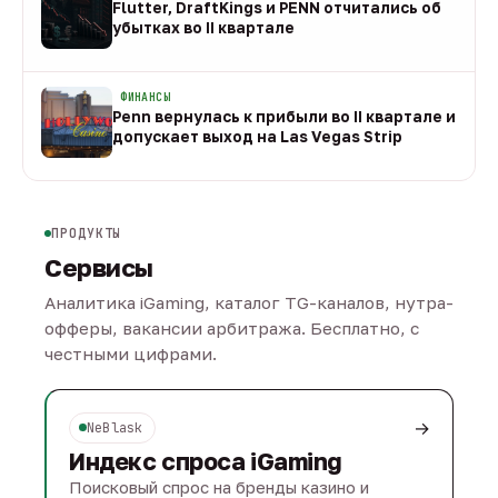
Flutter, DraftKings и PENN отчитались об
убытках во II квартале
08 авг
ФИНАНСЫ
Penn вернулась к прибыли во II квартале и
допускает выход на Las Vegas Strip
08 авг
ПРОДУКТЫ
Сервисы
Аналитика iGaming, каталог TG-каналов, нутра-
офферы, вакансии арбитража. Бесплатно, с
честными цифрами.
→
NeBlask
Индекс спроса iGaming
Поисковый спрос на бренды казино и