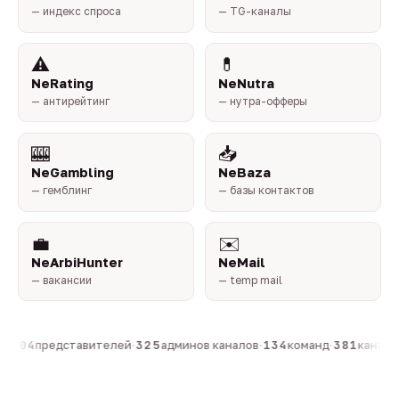
— индекс спроса
— TG-каналы
⚠️
💊
NeRating
NeNutra
— антирейтинг
— нутра-офферы
🎰
📥
NeGambling
NeBaza
— гемблинг
— базы контактов
💼
✉️
NeArbiHunter
NeMail
— вакансии
— temp mail
·
804
представителей
·
325
админов каналов
·
134
команд
·
381
каналов 