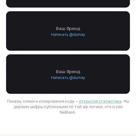
Ваш бренд
Написать @dumay
Ваш бренд
Написать @dumay
Показы, клики и копирования кода —
открытая статистика
. Мы
держим цифры публичными по той же логике, что и сам
NeBlask.