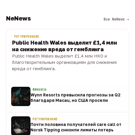
NeNews
Все NeNews →
РЕГУЛИРОВАНИЕ
Public Health Wales выделит £1,4 млн
на снижение вреда от гемблинга
Public Health Wales выделит £1,4 млн НКО и
благотворительным организациям для снижения
вреда от гемблинга.
09 авг · 1 мин
ФИНАНСЫ
Wynn Resorts превысила прогнозы за Q2
благодаря Macau, но США просели
09 авг
РЕГУЛИРОВАНИЕ
Почти половина получателей care call от
Norsk Tipping снизили лимиты потерь