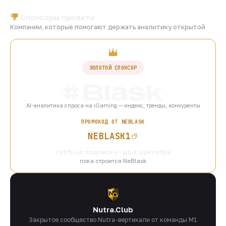
Спонсоры проекта
Компании, которые помогают держать аналитику открытой
ЗОЛОТОЙ СПОНСОР
AI-аналитика спроса на iGaming — индекс, тренды, конкуренты
ПРОМОКОД ОТ NEBLASK
NEBLASK1
−15% на подписку · до 1 сентября
пока строится NeBlask
Nutra.Club
Закрытое сообщество Nutra-вертикали от команды M1