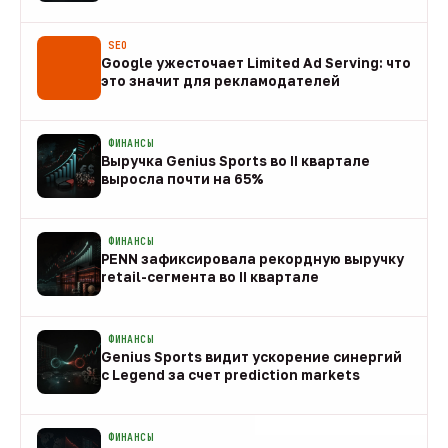
08 авг
SEO
Google ужесточает Limited Ad Serving: что
это значит для рекламодателей
08 авг
ФИНАНСЫ
Выручка Genius Sports во II квартале
выросла почти на 65%
08 авг
ФИНАНСЫ
PENN зафиксировала рекордную выручку
retail-сегмента во II квартале
08 авг
ФИНАНСЫ
Genius Sports видит ускорение синергий
с Legend за счет prediction markets
08 авг
ФИНАНСЫ