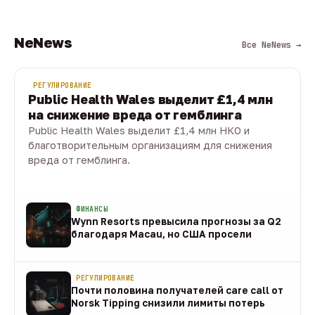
NeNews
Все NeNews →
РЕГУЛИРОВАНИЕ
Public Health Wales выделит £1,4 млн
на снижение вреда от гемблинга
Public Health Wales выделит £1,4 млн НКО и
благотворительным организациям для снижения
вреда от гемблинга.
09 авг · 1 мин
ФИНАНСЫ
Wynn Resorts превысила прогнозы за Q2
благодаря Macau, но США просели
09 авг
РЕГУЛИРОВАНИЕ
Почти половина получателей care call от
Norsk Tipping снизили лимиты потерь