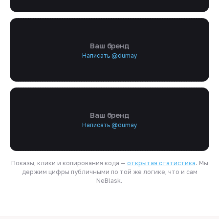
Ваш бренд
Написать @dumay
Ваш бренд
Написать @dumay
Показы, клики и копирования кода —
открытая статистика
. Мы
держим цифры публичными по той же логике, что и сам
NeBlask.