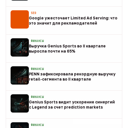
08 авг
SEO
Google ужесточает Limited Ad Serving: что
это значит для рекламодателей
08 авг
ФИНАНСЫ
Выручка Genius Sports во II квартале
выросла почти на 65%
08 авг
ФИНАНСЫ
PENN зафиксировала рекордную выручку
retail-сегмента во II квартале
08 авг
ФИНАНСЫ
Genius Sports видит ускорение синергий
с Legend за счет prediction markets
08 авг
ФИНАНСЫ