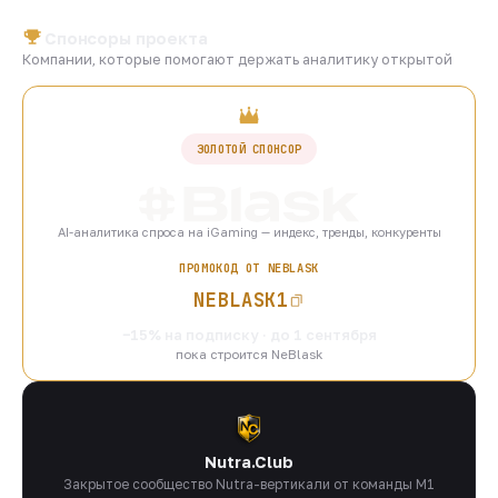
Спонсоры проекта
Компании, которые помогают держать аналитику открытой
ЗОЛОТОЙ СПОНСОР
AI-аналитика спроса на iGaming — индекс, тренды, конкуренты
ПРОМОКОД ОТ NEBLASK
NEBLASK1
−15% на подписку · до 1 сентября
пока строится NeBlask
Nutra.Club
Закрытое сообщество Nutra-вертикали от команды M1