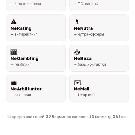
— индекс спроса
— TG-каналы
⚠️
💊
NeRating
NeNutra
— антирейтинг
— нутра-офферы
🎰
📥
NeGambling
NeBaza
— гемблинг
— базы контактов
💼
✉️
NeArbiHunter
NeMail
— вакансии
— temp mail
·
804
представителей
·
325
админов каналов
·
134
команд
·
381
каналов