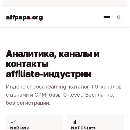
affpapa
.
org
Аналитика, каналы и
контакты
affiliate-индустрии
Индекс спроса iGaming, каталог TG-каналов
с ценами и CPM, базы C-level. Бесплатно,
без регистрации.
📈
📊
NeBlask
NeTGStats