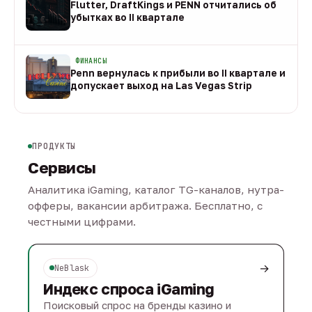
Flutter, DraftKings и PENN отчитались об
убытках во II квартале
08 авг
ФИНАНСЫ
Penn вернулась к прибыли во II квартале и
допускает выход на Las Vegas Strip
08 авг
ПРОДУКТЫ
Сервисы
Аналитика iGaming, каталог TG-каналов, нутра-
офферы, вакансии арбитража. Бесплатно, с
честными цифрами.
→
NeBlask
Индекс спроса iGaming
Поисковый спрос на бренды казино и