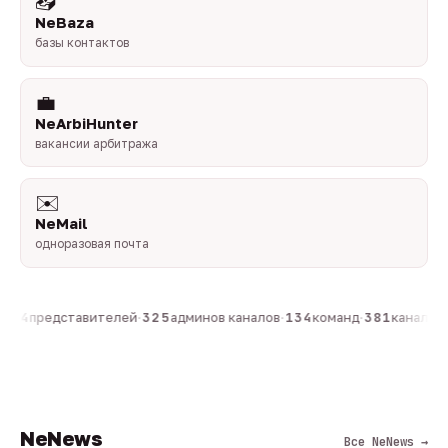
📥
NeBaza
базы контактов
💼
NeArbiHunter
вакансии арбитража
✉️
NeMail
одноразовая почта
804
представителей
·
325
админов каналов
·
134
команд
·
381
каналов в
NeNews
Все NeNews →