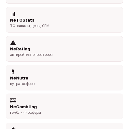
📊
NeTGStats
TG-каналы, цены, CPM
⚠️
NeRating
антирейтинг операторов
💊
NeNutra
нутра-офферы
🎰
NeGambling
гемблинг-офферы