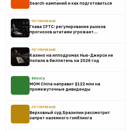
Search-кампаний и как подготовиться
07 авг
РЕГУЛИРОВАНИЕ
Глава CFTC: регулирование рынков
прогнозов штатами угрожает
федеральному рынку
07 авг
РЕГУЛИРОВАНИЕ
Казино на ипподромах Нью-Джерси не
попали в бюллетень на 2026 год
07 авг
ФИНАНСЫ
MGM China направит $122 млн на
промежуточные дивиденды
07 авг
РЕГУЛИРОВАНИЕ
Верховный суд Бразилии рассмотрит
запрет наземного гэмблинга
07 авг