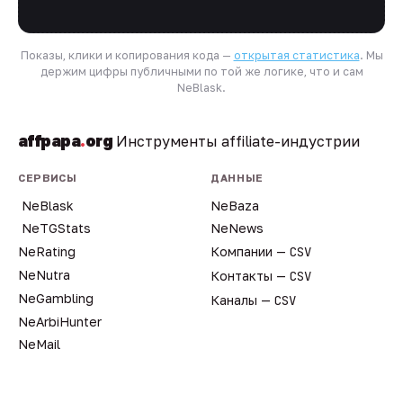
Показы, клики и копирования кода —
открытая статистика
. Мы
держим цифры публичными по той же логике, что и сам
NeBlask.
affpapa
.
org
Инструменты affiliate-индустрии
СЕРВИСЫ
ДАННЫЕ
NeBlask
NeBaza
NeTGStats
NeNews
NeRating
Компании —
CSV
NeNutra
Контакты —
CSV
NeGambling
Каналы —
CSV
NeArbiHunter
NeMail