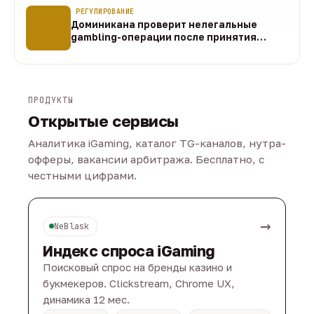
РЕГУЛИРОВАНИЕ
Доминикана проверит нелегальные
gambling-операции после принятия
закона
07 авг
ПРОДУКТЫ
Открытые сервисы
Аналитика iGaming, каталог TG-каналов, нутра-
офферы, вакансии арбитража. Бесплатно, с
честными цифрами.
→
NeBlask
Индекс спроса iGaming
Поисковый спрос на бренды казино и
букмекеров. Clickstream, Chrome UX,
динамика 12 мес.