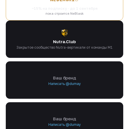
−15% на подписку · до 1 сентября
пока строится NeBlask
Nutra.Club
Закрытое сообщество Nutra-вертикали от команды M1
Ваш бренд
Написать @dumay
Ваш бренд
Написать @dumay