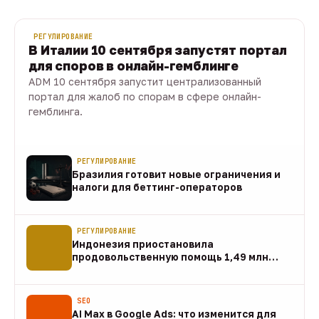
РЕГУЛИРОВАНИЕ
В Италии 10 сентября запустят портал
для споров в онлайн-гемблинге
ADM 10 сентября запустит централизованный
портал для жалоб по спорам в сфере онлайн-
гемблинга.
07 авг · 1 мин
РЕГУЛИРОВАНИЕ
Бразилия готовит новые ограничения и
налоги для беттинг-операторов
07 авг
РЕГУЛИРОВАНИЕ
Индонезия приостановила
продовольственную помощь 1,49 млн
домохозяйств
07 авг
SEO
AI Max в Google Ads: что изменится для