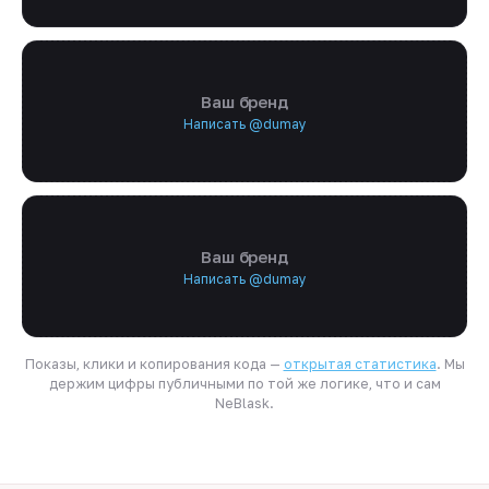
Ваш бренд
Написать @dumay
Ваш бренд
Написать @dumay
Показы, клики и копирования кода —
открытая статистика
. Мы
держим цифры публичными по той же логике, что и сам
NeBlask.