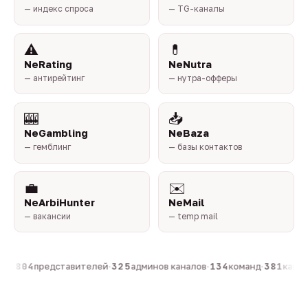
— индекс спроса
— TG-каналы
⚠️
💊
NeRating
NeNutra
— антирейтинг
— нутра-офферы
🎰
📥
NeGambling
NeBaza
— гемблинг
— базы контактов
💼
✉️
NeArbiHunter
NeMail
— вакансии
— temp mail
он
·
804
представителей
·
325
админов каналов
·
134
команд
·
381
канало