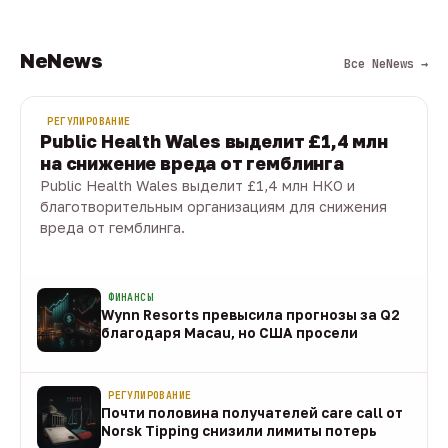
NeNews
Все NeNews →
РЕГУЛИРОВАНИЕ
Public Health Wales выделит £1,4 млн
на снижение вреда от гемблинга
Public Health Wales выделит £1,4 млн НКО и
благотворительным организациям для снижения
вреда от гемблинга.
09 авг · 1 мин
ФИНАНСЫ
Wynn Resorts превысила прогнозы за Q2
благодаря Macau, но США просели
09 авг
РЕГУЛИРОВАНИЕ
Почти половина получателей care call от
Norsk Tipping снизили лимиты потерь