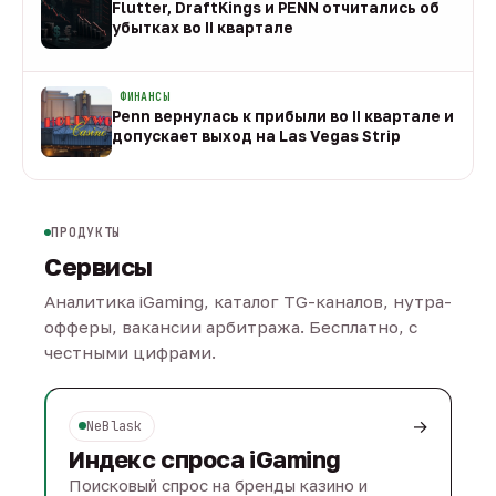
Flutter, DraftKings и PENN отчитались об
убытках во II квартале
08 авг
ФИНАНСЫ
Penn вернулась к прибыли во II квартале и
допускает выход на Las Vegas Strip
08 авг
ПРОДУКТЫ
Сервисы
Аналитика iGaming, каталог TG-каналов, нутра-
офферы, вакансии арбитража. Бесплатно, с
честными цифрами.
→
NeBlask
Индекс спроса iGaming
Поисковый спрос на бренды казино и