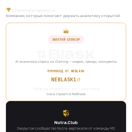
Спонсоры проекта
Компании, которые помогают держать аналитику открытой
ЗОЛОТОЙ СПОНСОР
AI-аналитика спроса на iGaming — индекс, тренды, конкуренты
ПРОМОКОД ОТ NEBLASK
NEBLASK1
−15% на подписку · до 1 сентября
пока строится NeBlask
Nutra.Club
Закрытое сообщество Nutra-вертикали от команды M1