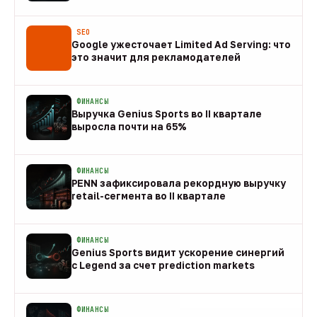
08 авг
SEO
Google ужесточает Limited Ad Serving: что
это значит для рекламодателей
08 авг
ФИНАНСЫ
Выручка Genius Sports во II квартале
выросла почти на 65%
08 авг
ФИНАНСЫ
PENN зафиксировала рекордную выручку
retail-сегмента во II квартале
08 авг
ФИНАНСЫ
Genius Sports видит ускорение синергий
с Legend за счет prediction markets
08 авг
ФИНАНСЫ