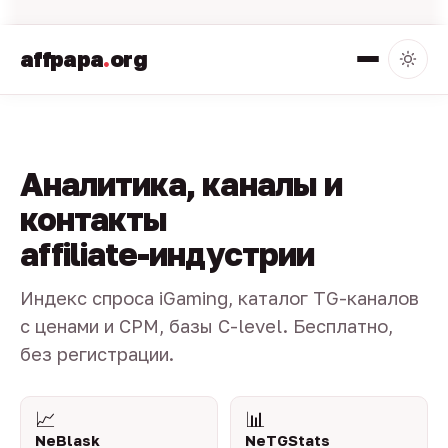
affpapa
.
org
Аналитика, каналы и
контакты
affiliate-индустрии
Индекс спроса iGaming, каталог TG-каналов
с ценами и CPM, базы C-level. Бесплатно,
без регистрации.
📈
📊
NeBlask
NeTGStats