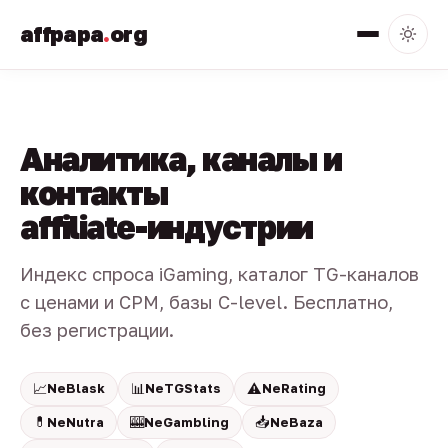
affpapa
.
org
Аналитика, каналы и
контакты
affiliate-индустрии
Индекс спроса iGaming, каталог TG-каналов
с ценами и CPM, базы C-level. Бесплатно,
без регистрации.
📈
📊
⚠️
NeBlask
NeTGStats
NeRating
💊
🎰
📥
NeNutra
NeGambling
NeBaza