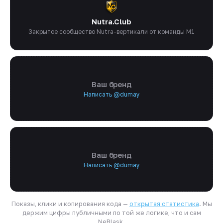
Nutra.Club
Закрытое сообщество Nutra-вертикали от команды M1
Ваш бренд
Написать @dumay
Ваш бренд
Написать @dumay
Показы, клики и копирования кода —
открытая статистика
. Мы
держим цифры публичными по той же логике, что и сам
NeBlask.