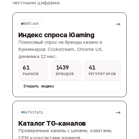
честными цифрами.
→
NeBlask
Индекс спроса iGaming
Поисковый спрос на бренды казино и
букмекеров. Clickstream, Chrome UX,
динамика 12 мес.
61
1439
41
РЫНКОВ
БРЕНДОВ
РЕГУЛЯТОРОВ
Открыть индекс
→
NeTGStats
Каталог TG-каналов
Проверенные каналы с ценами, охватами,
CPM и контактами админов.