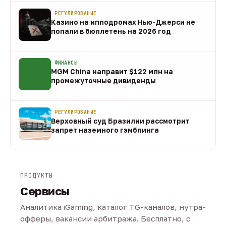
РЕГУЛИРОВАНИЕ
Казино на ипподромах Нью-Джерси не
попали в бюллетень на 2026 год
07 авг
ФИНАНСЫ
MGM China направит $122 млн на
промежуточные дивиденды
07 авг
РЕГУЛИРОВАНИЕ
Верховный суд Бразилии рассмотрит
запрет наземного гэмблинга
07 авг
ПРОДУКТЫ
Сервисы
Аналитика iGaming, каталог TG-каналов, нутра-
офферы, вакансии арбитража. Бесплатно, с