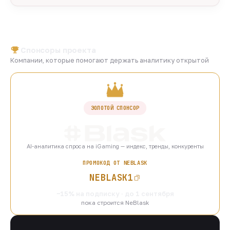
Спонсоры проекта
Компании, которые помогают держать аналитику открытой
ЗОЛОТОЙ СПОНСОР
AI-аналитика спроса на iGaming — индекс, тренды, конкуренты
ПРОМОКОД ОТ NEBLASK
NEBLASK1
−15% на подписку · до 1 сентября
пока строится NeBlask