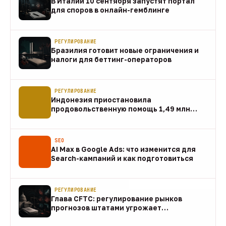
В Италии 10 сентября запустят портал
для споров в онлайн-гемблинге
07 авг
РЕГУЛИРОВАНИЕ
Бразилия готовит новые ограничения и
налоги для беттинг-операторов
07 авг
РЕГУЛИРОВАНИЕ
Индонезия приостановила
продовольственную помощь 1,49 млн
домохозяйств
07 авг
SEO
AI Max в Google Ads: что изменится для
Search-кампаний и как подготовиться
07 авг
РЕГУЛИРОВАНИЕ
Глава CFTC: регулирование рынков
прогнозов штатами угрожает
федеральному рынку
07 авг