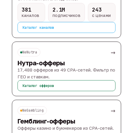
381
2.1M
243
КАНАЛОВ
ПОДПИСЧИКОВ
С ЦЕНАМИ
Каталог каналов
→
NeNutra
Нутра-офферы
17,488 офферов из 49 CPA-сетей. Фильтр по
ГЕО и ставкам.
Каталог офферов
→
NeGambling
Гемблинг-офферы
Офферы казино и букмекеров из CPA-сетей.