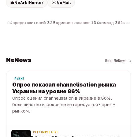
💼
✉️
NeArbiHunter
NeMail
н
·
804
представителей
·
325
админов каналов
·
134
команд
·
381
каналов
NeNews
Все NeNews →
РЫНКИ
Опрос показал channelisation рынка
Украины на уровне 86%
Опрос оценил channelisation в Украине в 86%,
большинство игроков не интересуется черным
рынком.
07 авг · 1 мин
РЕГУЛИРОВАНИЕ