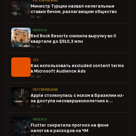
РЕГУЛИРОВАНИЕ
Министр Турции назвал нелегальные
ставки бичом, разлагающим общество
06 авг
ФИНАНСЫ
Red Rock Resorts снизила выручку во II
квартале до $510,3 млн
06 авг
SEO
Как использовать excluded content terms
в Microsoft Audience Ads
06 авг
РЕГУЛИРОВАНИЕ
Apple столкнулась с иском в Бразилии из-
за доступа несовершеннолетних к
gambling-приложениям
06 авг
ФИНАНСЫ
Flutter сократила прогноз на фоне
налогов и расходов на ЧМ
06 авг