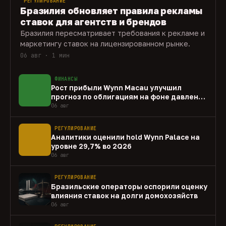
РЕГУЛИРОВАНИЕ
Бразилия обновляет правила рекламы
ставок для агентств и брендов
Бразилия пересматривает требования к рекламе и
маркетингу ставок на лицензированном рынке.
06 авг · 1 мин
ФИНАНСЫ
Рост прибыли Wynn Macau улучшил
прогноз по облигациям на фоне давления
capex
06 авг
РЕГУЛИРОВАНИЕ
Аналитики оценили hold Wynn Palace на
уровне 29,7% во 2Q26
06 авг
РЕГУЛИРОВАНИЕ
Бразильские операторы оспорили оценку
влияния ставок на долги домохозяйств
06 авг