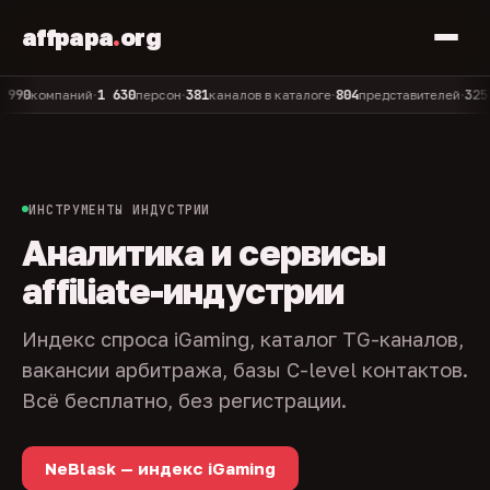
affpapa
.
org
1 630
381
804
325
компаний
персон
каналов в каталоге
представителей
админ
•
•
•
•
ИНСТРУМЕНТЫ ИНДУСТРИИ
Аналитика и сервисы
affiliate-индустрии
Индекс спроса iGaming, каталог TG-каналов,
вакансии арбитража, базы C-level контактов.
Всё бесплатно, без регистрации.
NeBlask — индекс iGaming