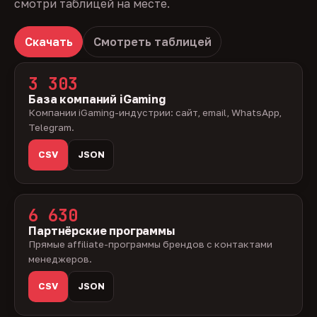
смотри таблицей на месте.
Скачать
Смотреть таблицей
3 303
База компаний iGaming
Компании iGaming-индустрии: сайт, email, WhatsApp,
Telegram.
CSV
JSON
6 630
Партнёрские программы
Прямые affiliate-программы брендов с контактами
менеджеров.
CSV
JSON