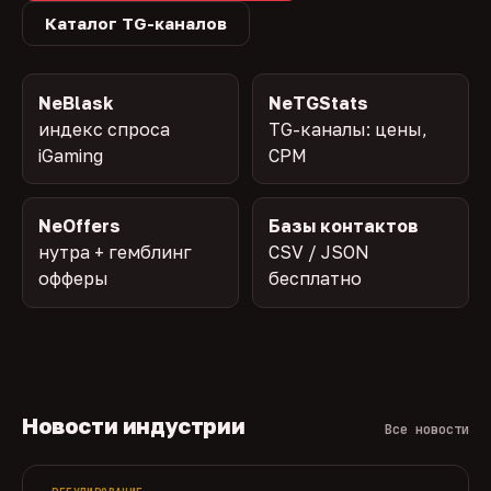
Каталог TG-каналов
NeBlask
NeTGStats
индекс спроса
TG-каналы: цены,
iGaming
CPM
NeOffers
Базы контактов
нутра + гемблинг
CSV / JSON
офферы
бесплатно
Новости индустрии
Все новости