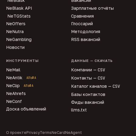
NeBlask
Вакансии
NeBlask API
Зарплатные отчёты
NeTGStats
Сравнения
NeOffers
Глоссарий
NeNutra
Методология
NeGambling
RSS вакансий
Новости
ИНСТРУМЕНТЫ
ДАННЫЕ — СКАЧАТЬ
NeMail
Компании —
CSV
NeAntik
Контакты —
CSV
АЛЬФА
NeClip
Каталог каналов —
CSV
АЛЬФА
NeAhrefs
Базы контактов
NeConf
Фиды вакансий
Доска объявлений
llms.txt
О проекте
Privacy
Terms
NeCard
NeAgent