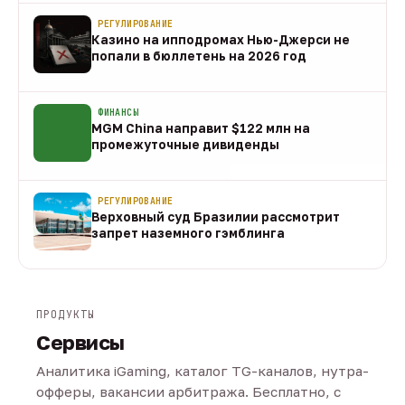
РЕГУЛИРОВАНИЕ
Казино на ипподромах Нью-Джерси не
попали в бюллетень на 2026 год
07 авг
ФИНАНСЫ
MGM China направит $122 млн на
промежуточные дивиденды
07 авг
РЕГУЛИРОВАНИЕ
Верховный суд Бразилии рассмотрит
запрет наземного гэмблинга
07 авг
ПРОДУКТЫ
Сервисы
Аналитика iGaming, каталог TG-каналов, нутра-
офферы, вакансии арбитража. Бесплатно, с