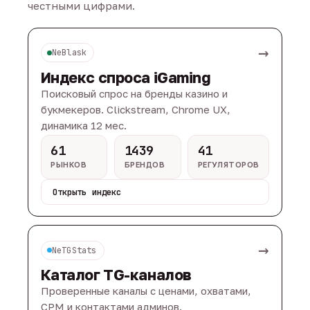
честными цифрами.
→
NeBlask
Индекс спроса iGaming
Поисковый спрос на бренды казино и
букмекеров. Clickstream, Chrome UX,
динамика 12 мес.
61
1439
41
РЫНКОВ
БРЕНДОВ
РЕГУЛЯТОРОВ
Открыть индекс
→
NeTGStats
Каталог TG-каналов
Проверенные каналы с ценами, охватами,
CPM и контактами админов.