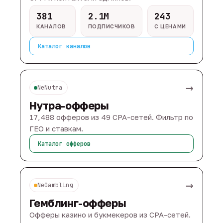
381
2.1M
243
КАНАЛОВ
ПОДПИСЧИКОВ
С ЦЕНАМИ
Каталог каналов
→
NeNutra
Нутра-офферы
17,488 офферов из 49 CPA-сетей. Фильтр по
ГЕО и ставкам.
Каталог офферов
→
NeGambling
Гемблинг-офферы
Офферы казино и букмекеров из CPA-сетей.