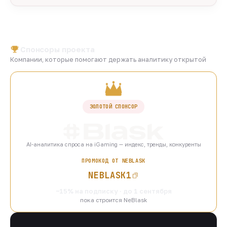
Спонсоры проекта
Компании, которые помогают держать аналитику открытой
ЗОЛОТОЙ СПОНСОР
AI-аналитика спроса на iGaming — индекс, тренды, конкуренты
ПРОМОКОД ОТ NEBLASK
NEBLASK1
−15% на подписку · до 1 сентября
пока строится NeBlask