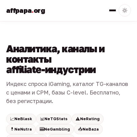
affpapa
.
org
Аналитика, каналы и
контакты
affiliate-индустрии
Индекс спроса iGaming, каталог TG-каналов
с ценами и CPM, базы C-level. Бесплатно,
без регистрации.
📈
📊
⚠️
NeBlask
NeTGStats
NeRating
💊
🎰
📥
NeNutra
NeGambling
NeBaza