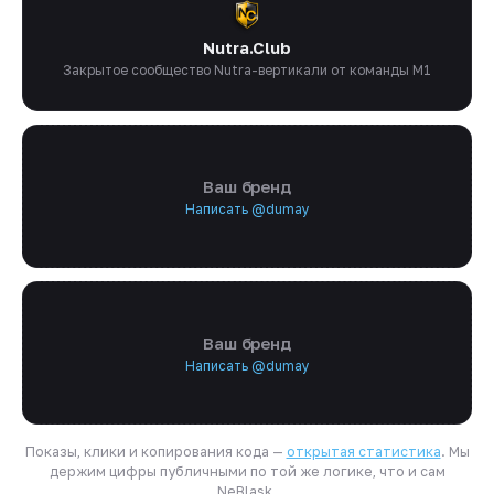
Nutra.Club
Закрытое сообщество Nutra-вертикали от команды M1
Ваш бренд
Написать @dumay
Ваш бренд
Написать @dumay
Показы, клики и копирования кода —
открытая статистика
. Мы
держим цифры публичными по той же логике, что и сам
NeBlask.