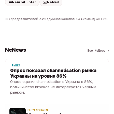
💼
✉️
NeArbiHunter
NeMail
н
·
804
представителей
·
325
админов каналов
·
134
команд
·
381
каналов
NeNews
Все NeNews →
РЫНКИ
Опрос показал channelisation рынка
Украины на уровне 86%
Опрос оценил channelisation в Украине в 86%,
большинство игроков не интересуется черным
рынком.
07 авг · 1 мин
РЕГУЛИРОВАНИЕ