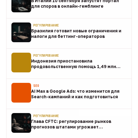
В Италии 10 сентября запустят портал
для споров в онлайн-гемблинге
07 авг
РЕГУЛИРОВАНИЕ
Бразилия готовит новые ограничения и
налоги для беттинг-операторов
07 авг
РЕГУЛИРОВАНИЕ
Индонезия приостановила
продовольственную помощь 1,49 млн
домохозяйств
07 авг
SEO
AI Max в Google Ads: что изменится для
Search-кампаний и как подготовиться
07 авг
РЕГУЛИРОВАНИЕ
Глава CFTC: регулирование рынков
прогнозов штатами угрожает
федеральному рынку
07 авг