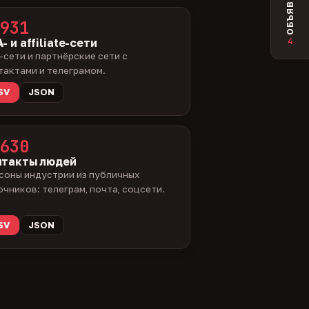
ОБЪЯВЛЕНИЯ
931
4
- и affiliate-сети
-сети и партнёрские сети с
тактами и телеграмом.
SV
JSON
630
нтакты людей
соны индустрии из публичных
очников: телеграм, почта, соцсети.
SV
JSON