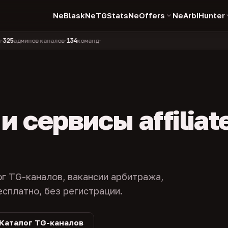
NeBlask
NeTGStats
NeOffers
NeArbiHunter
134
11 990
1 630
381
минов каналов
команд
компаний
персон
каналов в 
•
•
•
•
 сервисы affiliat
ог TG-каналов, вакансии арбитража,
есплатно, без регистрации.
Каталог TG-каналов