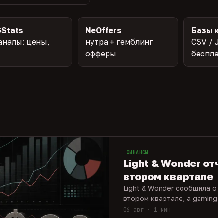
Stats
NeOffers
Базы 
аналы: цены,
нутра + гемблинг
CSV / 
офферы
беспл
ФИНАНСЫ
Light & Wonder от
втором квартале
Light & Wonder сообщила о
втором квартале, а gaming
06 авг · 1 мин