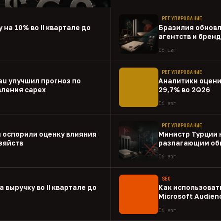
РЕГУЛИРОВАНИЕ
 на 10% во II квартале до
Бразилия обновл
агентств и брен
06 авг
РЕГУЛИРОВАНИЕ
au улучшил прогноз по
Аналитики оценил
вления capex
29,7% во 2Q26
06 авг
РЕГУЛИРОВАНИЕ
 оспорили оценку влияния
Министр Турции 
зяйств
разлагающим об
06 авг
SEO
а выручку во II квартале до
Как использовать
Microsoft Audien
06 авг