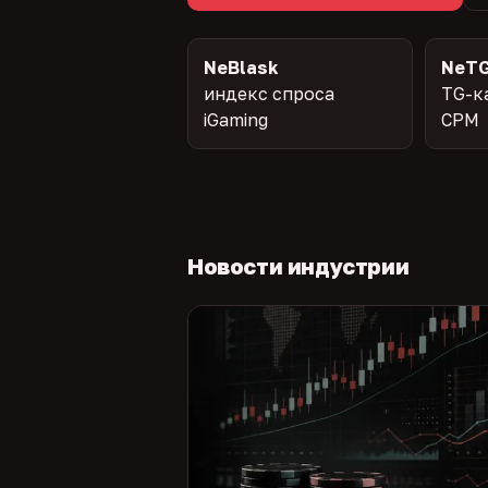
NeBlask
NeTG
индекс спроса
TG-к
iGaming
CPM
Новости индустрии