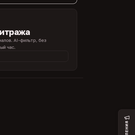
битража
налов. AI-фильтр, без
ый час.