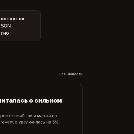
контактов
JSON
атно
Все новости
читалась о сильном
 росте прибыли и маржи во
 revenue увеличилась на 5%.