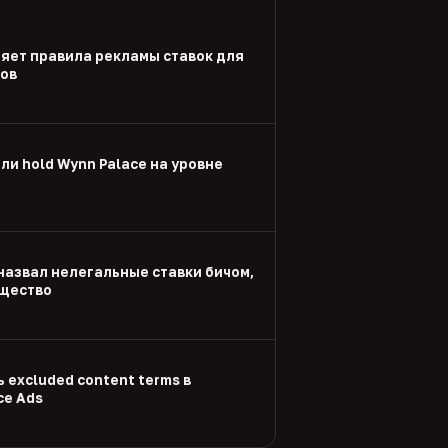
яет правила рекламы ставок для
дов
и hold Wynn Palace на уровне
назвал нелегальные ставки бичом,
щество
 excluded content terms в
ce Ads