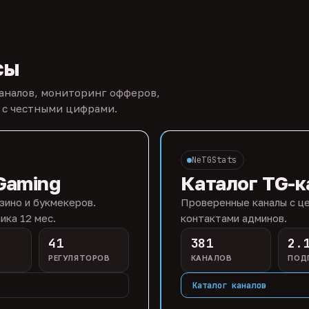
сы
каналов, мониторинг офферов,
 с честными цифрами.
NeTGStats
Gaming
Каталог TG-к
зино и букмекеров.
Проверенные каналы с це
ика 12 мес.
контактами админов.
41
381
2.
РЕГУЛЯТОРОВ
КАНАЛОВ
ПОД
Каталог каналов