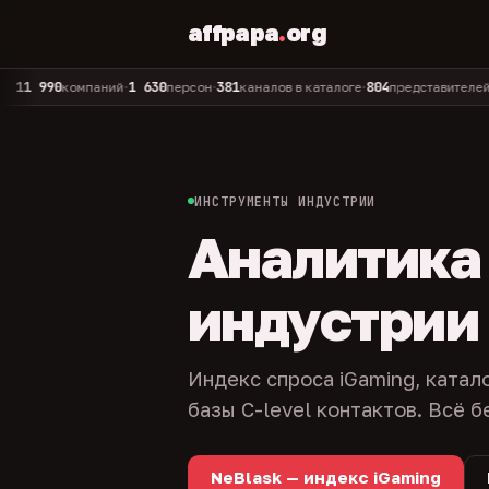
affpapa
.
org
90
1 630
381
804
325
компаний
персон
каналов в каталоге
представителей
ад
•
•
•
•
ИНСТРУМЕНТЫ ИНДУСТРИИ
Аналитика и
индустрии
Индекс спроса iGaming, катал
базы C-level контактов. Всё б
NeBlask — индекс iGaming