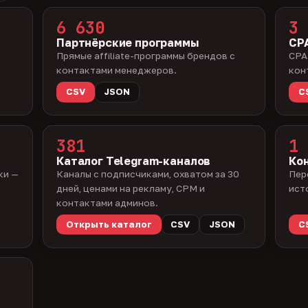
6 630
3 
Партнёрские программы
CPA
Прямые affiliate-программы брендов с
CPA
контактами менеджеров.
кон
CSV
JSON
C
381
1 
Каталог Telegram-каналов
Ко
ки —
Каналы с подписчиками, охватом за 30
Пер
дней, ценами на рекламу, CPM и
ист
контактами админов.
Открыть каталог
CSV
JSON
C