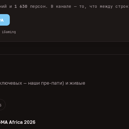
ний и
1 630
персон. В канале — то, что между строк
PA
 iGaming
ключевых — наши пре-пати) и живые
5
GMA Africa 2026