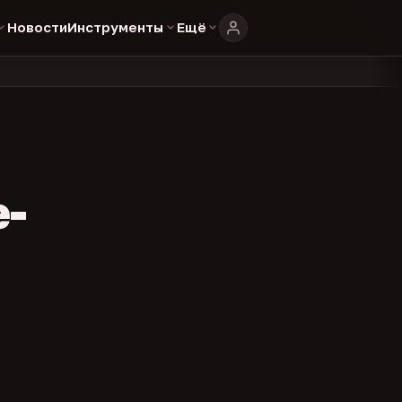
Новости
Инструменты
Ещё
804
325
134
каталоге
представителей
админов каналов
команд
•
•
•
•
e-