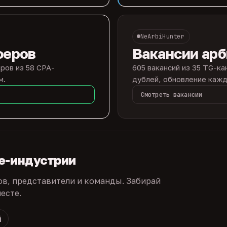
NeArbiHunter
феров
Вакансии ар
ров из 58 CPA-
605 вакансий из 35 TG-ка
м.
дублей, обновление кажд
Смотреть вакансии
te-индустрии
ов, представители и команды. Забирай
есте.
й