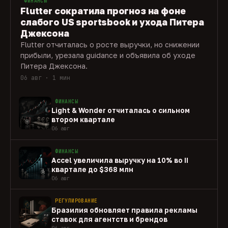
ФИНАНСЫ
Flutter сократила прогноз на фоне
слабого US sportsbook и ухода Питера
Джексона
Flutter отчиталась о росте выручки, но снижении
прибыли, урезала guidance и объявила об уходе
Питера Джексона.
06 авг · 1 мин
ФИНАНСЫ
Light & Wonder отчиталась о сильном
втором квартале
06 авг
ФИНАНСЫ
Accel увеличила выручку на 10% во II
квартале до $368 млн
06 авг
РЕГУЛИРОВАНИЕ
Бразилия обновляет правила рекламы
ставок для агентств и брендов
06 авг