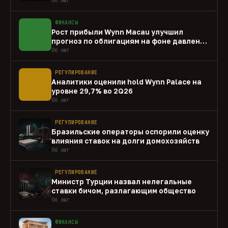
ФИНАНСЫ
Рост прибыли Wynn Macau улучшил
прогноз по облигациям на фоне давления
capex
06 авг
РЕГУЛИРОВАНИЕ
Аналитики оценили hold Wynn Palace на
уровне 29,7% во 2Q26
06 авг
РЕГУЛИРОВАНИЕ
Бразильские операторы оспорили оценку
влияния ставок на долги домохозяйств
06 авг
РЕГУЛИРОВАНИЕ
Министр Турции назвал нелегальные
ставки бичом, разлагающим общество
06 авг
ФИНАНСЫ