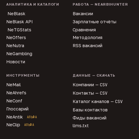
АНАЛИТИКА И КАТАЛОГИ
РАБОТА — NEARBIHUNTER
NeBlask
Вакансии
NeBlask API
Зарплатные отчёты
NeTGStats
Сравнения
NeOffers
Методология
NeNutra
RSS вакансий
NeGambling
Новости
ИНСТРУМЕНТЫ
ДАННЫЕ — СКАЧАТЬ
NeMail
Компании —
CSV
NeAhrefs
Контакты —
CSV
NeConf
Каталог каналов —
CSV
Глоссарий
Базы контактов
NeAntik
АЛЬФА
Фиды вакансий
NeClip
АЛЬФА
llms.txt