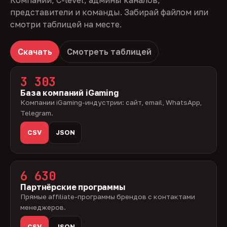
Компании, C-level, админы каналов,
представители и команды. Забирай файлом или
смотри таблицей на месте.
Скачать
Смотреть таблицей
3 303
База компаний iGaming
Компании iGaming-индустрии: сайт, email, WhatsApp,
Telegram.
CSV
JSON
6 630
Партнёрские программы
Прямые affiliate-программы брендов с контактами
менеджеров.
CSV
JSON