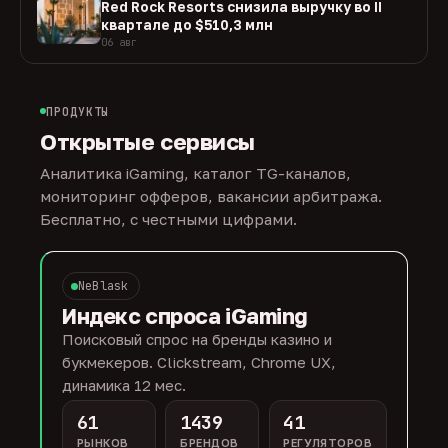
Red Rock Resorts снизила выручку во II
квартале до $510,3 млн
06 авг
ПРОДУКТЫ
Открытые сервисы
Аналитика iGaming, каталог TG-каналов,
мониторинг офферов, вакансии арбитража.
Бесплатно, с честными цифрами.
NeBlask
Индекс спроса iGaming
Поисковый спрос на бренды казино и
букмекеров. Clickstream, Chrome UX,
динамика 12 мес.
61
1439
41
РЫНКОВ
БРЕНДОВ
РЕГУЛЯТОРОВ