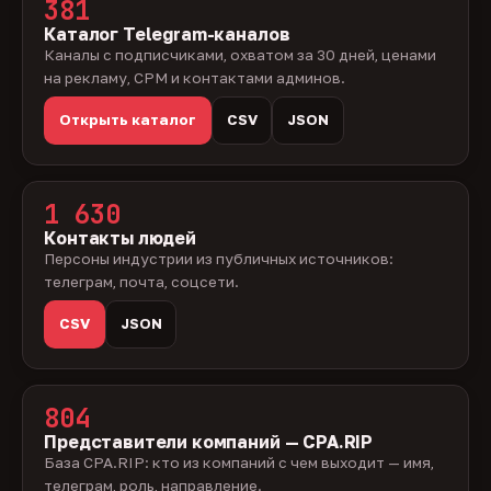
381
Каталог Telegram-каналов
Каналы с подписчиками, охватом за 30 дней, ценами
на рекламу, CPM и контактами админов.
Открыть каталог
CSV
JSON
1 630
Контакты людей
Персоны индустрии из публичных источников:
телеграм, почта, соцсети.
CSV
JSON
804
Представители компаний — CPA.RIP
База CPA.RIP: кто из компаний с чем выходит — имя,
телеграм, роль, направление.