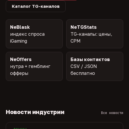
Каталог TG-каналов
NeBlask
NeTGStats
индекс спроса
TG-каналы: цены,
iGaming
CPM
NeOffers
Базы контактов
нутра + гемблинг
CSV / JSON
офферы
бесплатно
Новости индустрии
Все новости