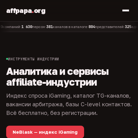
affpapa
.
org
1 630
381
804
325
паний
персон
каналов в каталоге
представителей
админов 
•
•
•
•
ИНСТРУМЕНТЫ ИНДУСТРИИ
Аналитика и сервисы
affiliate-индустрии
Индекс спроса iGaming, каталог TG-каналов,
вакансии арбитража, базы C-level контактов.
Всё бесплатно, без регистрации.
NeBlask — индекс iGaming