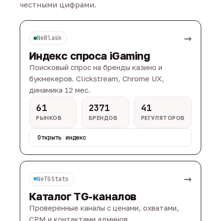
честными цифрами.
→
NeBlask
Индекс спроса iGaming
Поисковый спрос на бренды казино и
букмекеров. Clickstream, Chrome UX,
динамика 12 мес.
61
2371
41
РЫНКОВ
БРЕНДОВ
РЕГУЛЯТОРОВ
Открыть индекс
→
NeTGStats
Каталог TG-каналов
Проверенные каналы с ценами, охватами,
CPM и контактами админов.