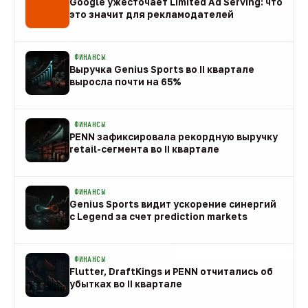
Google ужесточает Limited Ad Serving: что
это значит для рекламодателей
08 авг
ФИНАНСЫ
Выручка Genius Sports во II квартале
выросла почти на 65%
08 авг
ФИНАНСЫ
PENN зафиксировала рекордную выручку
retail-сегмента во II квартале
08 авг
ФИНАНСЫ
Genius Sports видит ускорение синергий
с Legend за счет prediction markets
08 авг
ФИНАНСЫ
Flutter, DraftKings и PENN отчитались об
убытках во II квартале
08 авг