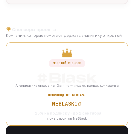
Спонсоры проекта
Компании, которые помогают держать аналитику открытой
ЗОЛОТОЙ СПОНСОР
AI-аналитика спроса на iGaming — индекс, тренды, конкуренты
ПРОМОКОД ОТ NEBLASK
NEBLASK1
−15% на подписку · до 1 сентября
пока строится NeBlask