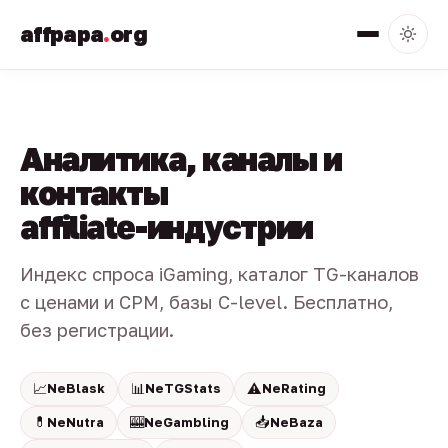
affpapa
.
org
Аналитика, каналы и
контакты
affiliate-индустрии
Индекс спроса iGaming, каталог TG-каналов
с ценами и CPM, базы C-level. Бесплатно,
без регистрации.
📈
📊
⚠️
NeBlask
NeTGStats
NeRating
💊
🎰
📥
NeNutra
NeGambling
NeBaza