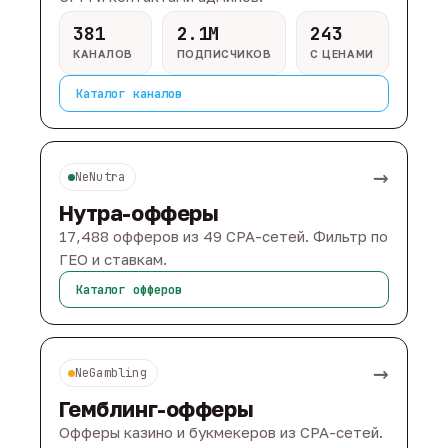
381
2.1M
243
КАНАЛОВ
ПОДПИСЧИКОВ
С ЦЕНАМИ
Каталог каналов
→
NeNutra
Нутра-офферы
17,488 офферов из 49 CPA-сетей. Фильтр по
ГЕО и ставкам.
Каталог офферов
→
NeGambling
Гемблинг-офферы
Офферы казино и букмекеров из CPA-сетей.