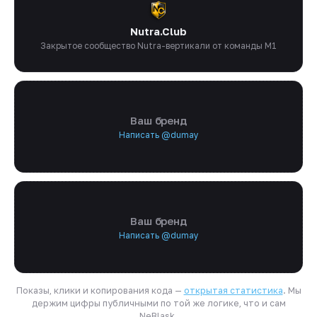
Nutra.Club
Закрытое сообщество Nutra-вертикали от команды M1
Ваш бренд
Написать @dumay
Ваш бренд
Написать @dumay
Показы, клики и копирования кода —
открытая статистика
. Мы
держим цифры публичными по той же логике, что и сам
NeBlask.