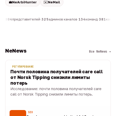
💼
✉️
NeArbiHunter
NeMail
н
·
804
представителей
·
325
админов каналов
·
134
команд
·
381
канало
NeNews
Все NeNews →
РЕГУЛИРОВАНИЕ
Почти половина получателей care call
от Norsk Tipping снизили лимиты
потерь
Исследование: почти половина получателей care
call от Norsk Tipping снизили лимиты потерь.
08 авг · 1 мин
SEO