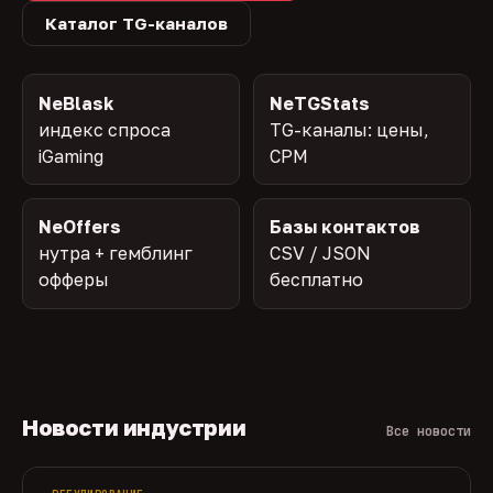
Каталог TG-каналов
NeBlask
NeTGStats
индекс спроса
TG-каналы: цены,
iGaming
CPM
NeOffers
Базы контактов
нутра + гемблинг
CSV / JSON
офферы
бесплатно
Новости индустрии
Все новости