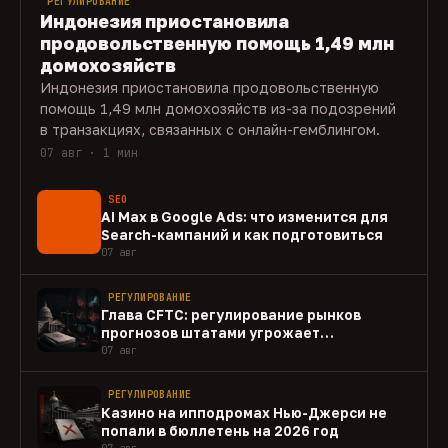
РЕГУЛИРОВАНИЕ
Индонезия приостановила
продовольственную помощь 1,49 млн
домохозяйств
Индонезия приостановила продовольственную
помощь 1,49 млн домохозяйств из-за подозрений
в транзакциях, связанных с онлайн-гемблингом.
07 авг · 1 мин
SEO
AI Max в Google Ads: что изменится для
Search-кампаний и как подготовиться
07 авг
РЕГУЛИРОВАНИЕ
Глава CFTC: регулирование рынков
прогнозов штатами угрожает
федеральному рынку
07 авг
РЕГУЛИРОВАНИЕ
Казино на ипподромах Нью-Джерси не
попали в бюллетень на 2026 год
07 авг