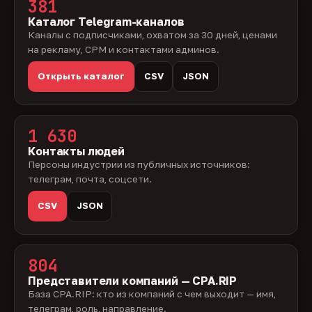
381
Каталог Telegram-каналов
Каналы с подписчиками, охватом за 30 дней, ценами
на рекламу, CPM и контактами админов.
Открыть каталог
CSV
JSON
1 630
Контакты людей
Персоны индустрии из публичных источников:
телеграм, почта, соцсети.
CSV
JSON
804
Представители компаний — CPA.RIP
База CPA.RIP: кто из компаний с чем выходит — имя,
телеграм, роль, направление.