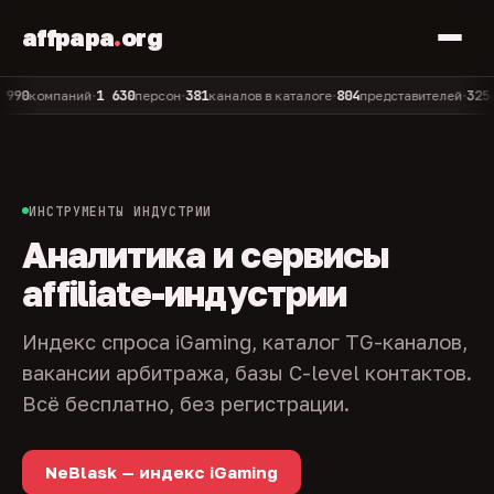
affpapa
.
org
1 630
381
804
325
омпаний
персон
каналов в каталоге
представителей
админ
•
•
•
•
ИНСТРУМЕНТЫ ИНДУСТРИИ
Аналитика и сервисы
affiliate-индустрии
Индекс спроса iGaming, каталог TG-каналов,
вакансии арбитража, базы C-level контактов.
Всё бесплатно, без регистрации.
NeBlask — индекс iGaming