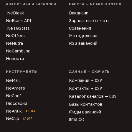
АНАЛИТИКА И КАТАЛОГИ
РАБОТА — NEARBIHUNTER
NeBlask
Вакансии
NeBlask API
Зарплатные отчёты
NeTGStats
Сравнения
NeOffers
Методология
NeNutra
RSS вакансий
NeGambling
Новости
ИНСТРУМЕНТЫ
ДАННЫЕ — СКАЧАТЬ
NeMail
Компании —
CSV
NeAhrefs
Контакты —
CSV
NeConf
Каталог каналов —
CSV
Глоссарий
Базы контактов
NeAntik
АЛЬФА
Фиды вакансий
NeClip
АЛЬФА
llms.txt