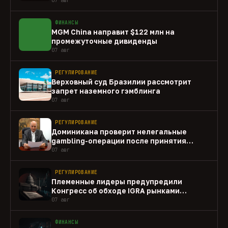
ФИНАНСЫ
MGM China направит $122 млн на
промежуточные дивиденды
07 авг
РЕГУЛИРОВАНИЕ
Верховный суд Бразилии рассмотрит
запрет наземного гэмблинга
07 авг
РЕГУЛИРОВАНИЕ
Доминикана проверит нелегальные
gambling-операции после принятия
закона
07 авг
РЕГУЛИРОВАНИЕ
Племенные лидеры предупредили
Конгресс об обходе IGRA рынками
прогнозов
07 авг
ФИНАНСЫ