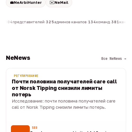
💼
✉️
NeArbiHunter
NeMail
н
·
804
представителей
·
325
админов каналов
·
134
команд
·
381
каналов
NeNews
Все NeNews →
РЕГУЛИРОВАНИЕ
Почти половина получателей care call
от Norsk Tipping снизили лимиты
потерь
Исследование: почти половина получателей care
call от Norsk Tipping снизили лимиты потерь.
08 авг · 1 мин
SEO