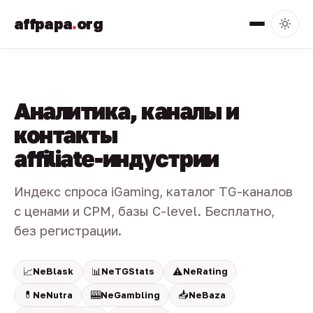
affpapa
.
org
Аналитика, каналы и
контакты
affiliate-индустрии
Индекс спроса iGaming, каталог TG-каналов
с ценами и CPM, базы C-level. Бесплатно,
без регистрации.
📈
📊
⚠️
NeBlask
NeTGStats
NeRating
💊
🎰
📥
NeNutra
NeGambling
NeBaza