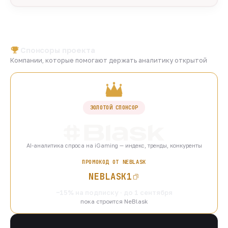
Спонсоры проекта
Компании, которые помогают держать аналитику открытой
ЗОЛОТОЙ СПОНСОР
AI-аналитика спроса на iGaming — индекс, тренды, конкуренты
ПРОМОКОД ОТ NEBLASK
NEBLASK1
−15% на подписку · до 1 сентября
пока строится NeBlask