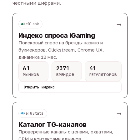
честными цифрами.
→
NeBlask
Индекс спроса iGaming
Поисковый спрос на бренды казино и
букмекеров. Clickstream, Chrome UX,
динамика 12 мес.
61
2371
41
РЫНКОВ
БРЕНДОВ
РЕГУЛЯТОРОВ
Открыть индекс
→
NeTGStats
Каталог TG-каналов
Проверенные каналы с ценами, охватами,
CPM и контактами админов.