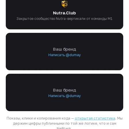
Nutra.Club
Закрытое сообщество Nutra-вертикали от команды M1
Ваш бренд
Написать @dumay
Ваш бренд
Написать @dumay
Показы, клики и копирования кода —
открытая статистика
. Мы
держим цифры публичными по той же логике, что и сам
NeBlask.