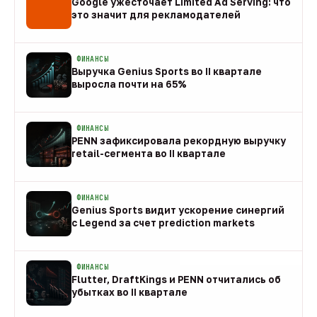
Google ужесточает Limited Ad Serving: что
это значит для рекламодателей
08 авг
ФИНАНСЫ
Выручка Genius Sports во II квартале
выросла почти на 65%
08 авг
ФИНАНСЫ
PENN зафиксировала рекордную выручку
retail-сегмента во II квартале
08 авг
ФИНАНСЫ
Genius Sports видит ускорение синергий
с Legend за счет prediction markets
08 авг
ФИНАНСЫ
Flutter, DraftKings и PENN отчитались об
убытках во II квартале
08 авг