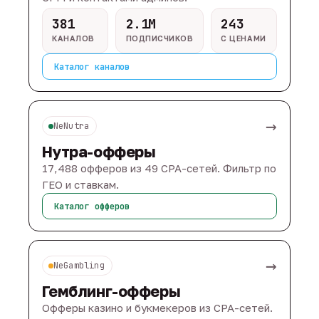
381
2.1M
243
КАНАЛОВ
ПОДПИСЧИКОВ
С ЦЕНАМИ
Каталог каналов
→
NeNutra
Нутра-офферы
17,488 офферов из 49 CPA-сетей. Фильтр по
ГЕО и ставкам.
Каталог офферов
→
NeGambling
Гемблинг-офферы
Офферы казино и букмекеров из CPA-сетей.