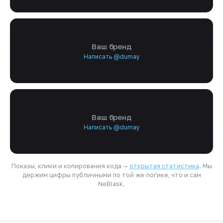
Ваш бренд
Написать @dumay
Ваш бренд
Написать @dumay
Показы, клики и копирования кода —
открытая статистика
. Мы
держим цифры публичными по той же логике, что и сам
NeBlask.