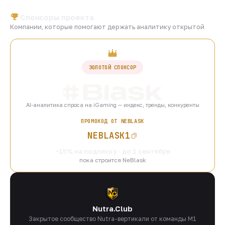
Спонсоры проекта
Компании, которые помогают держать аналитику открытой
ЗОЛОТОЙ СПОНСОР
AI-аналитика спроса на iGaming — индекс, тренды, конкуренты
ПРОМОКОД ОТ NEBLASK
NEBLASK1
−15% на подписку · до 1 сентября
пока строится NeBlask
Nutra.Club
Закрытое сообщество Nutra-вертикали от команды M1