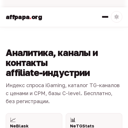
affpapa
.
org
Аналитика, каналы и
контакты
affiliate-индустрии
Индекс спроса iGaming, каталог TG-каналов
с ценами и CPM, базы C-level. Бесплатно,
без регистрации.
📈
📊
NeBlask
NeTGStats