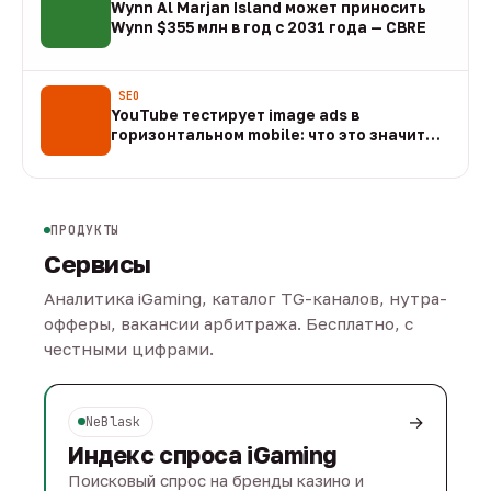
Wynn Al Marjan Island может приносить
Wynn $355 млн в год с 2031 года — CBRE
10 авг
SEO
YouTube тестирует image ads в
горизонтальном mobile: что это значит
для арбитража
09 авг
ПРОДУКТЫ
Сервисы
Аналитика iGaming, каталог TG-каналов, нутра-
офферы, вакансии арбитража. Бесплатно, с
честными цифрами.
→
NeBlask
Индекс спроса iGaming
Поисковый спрос на бренды казино и