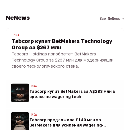
NeNews
Все NeNews →
M&A
Tabcorp купит BetMakers Technology
Group за $267 млн
Tabcorp Holdings приобретет BetMakers
Technology Group за $267 млн для модернизации
своего технологического стека.
10 авг · 1 мин
M&A
Tabcorp купит BetMakers за A$283 млн в
сделке по wagering tech
10 авг
M&A
Tabcorp предложила £140 млн за
BetMakers для усиления wagering-