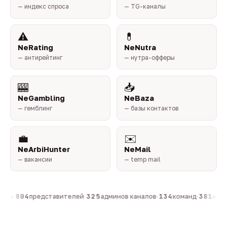
— индекс спроса
— TG-каналы
⚠️
💊
NeRating
NeNutra
— антирейтинг
— нутра-офферы
🎰
📥
NeGambling
NeBaza
— гемблинг
— базы контактов
💼
✉️
NeArbiHunter
NeMail
— вакансии
— temp mail
сон
·
804
представителей
·
325
админов каналов
·
134
команд
·
381
канал