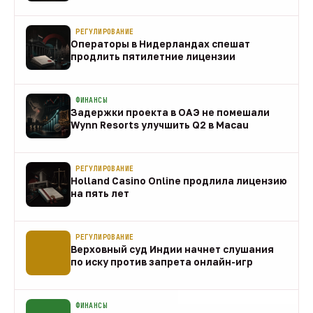
направления
10 авг
РЕГУЛИРОВАНИЕ
Операторы в Нидерландах спешат
продлить пятилетние лицензии
10 авг
ФИНАНСЫ
Задержки проекта в ОАЭ не помешали
Wynn Resorts улучшить Q2 в Macau
10 авг
РЕГУЛИРОВАНИЕ
Holland Casino Online продлила лицензию
на пять лет
10 авг
РЕГУЛИРОВАНИЕ
Верховный суд Индии начнет слушания
по иску против запрета онлайн-игр
10 авг
ФИНАНСЫ