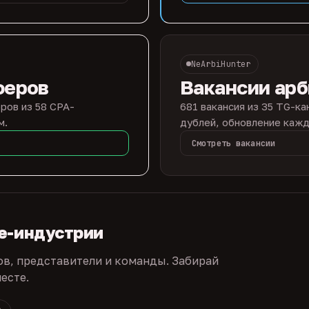
NeArbiHunter
феров
Вакансии ар
ров из 58 CPA-
681 вакансия из 35 TG-ка
м.
дублей, обновление кажд
Смотреть вакансии
te-индустрии
ов, представители и команды. Забирай
есте.