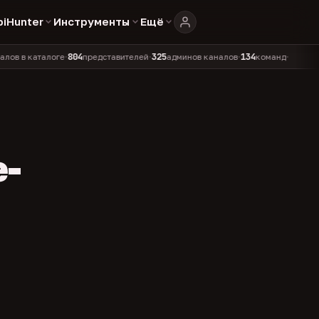
biHunter
Инструменты
Ещё
804
325
134
каталоге
представителей
админов каналов
команд
•
•
•
•
e-