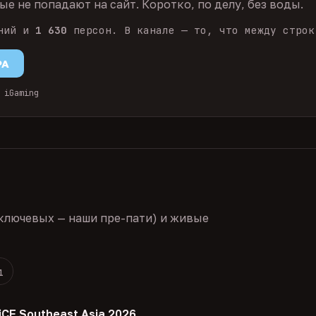
е не попадают на сайт. Коротко, по делу, без воды.
ний и
1 630
персон. В канале — то, что между строк
PA
 iGaming
ключевых — наши пре-пати) и живые
1
iCE Southeast Asia 2026