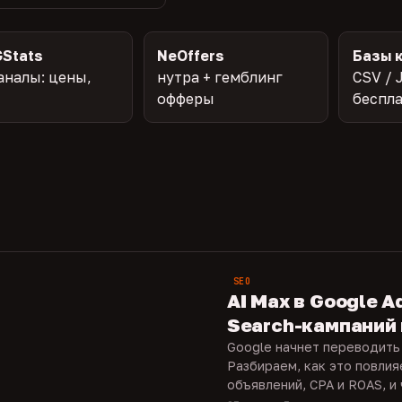
Stats
NeOffers
Базы 
аналы: цены,
нутра + гемблинг
CSV / 
офферы
беспл
SEO
AI Max в Google A
Search-кампаний 
Google начнет переводить 
Разбираем, как это повлия
объявлений, CPA и ROAS, и ч