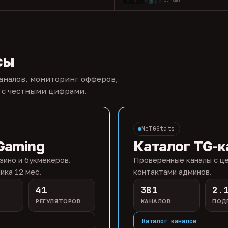
сы
каналов, мониторинг офферов,
 с честными цифрами.
NeTGStats
Gaming
Каталог TG-к
зино и букмекеров.
Проверенные каналы с це
ика 12 мес.
контактами админов.
41
381
2.
РЕГУЛЯТОРОВ
КАНАЛОВ
ПОД
Каталог каналов