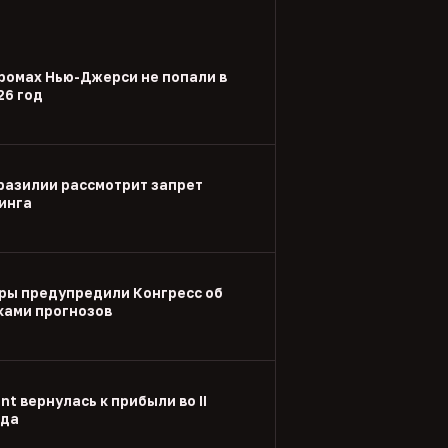
ромах Нью-Джерси не попали в
26 год
разилии рассмотрит запрет
инга
ры предупредили Конгресс об
ками прогнозов
nt вернулась к прибыли во II
ода