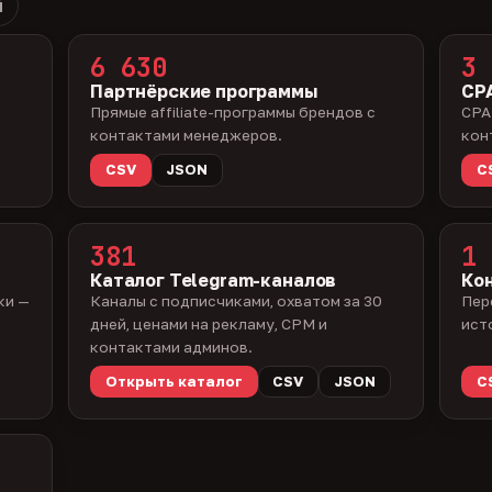
й
6 630
3 
Партнёрские программы
CPA
Прямые affiliate-программы брендов с
CPA
контактами менеджеров.
кон
CSV
JSON
C
381
1 
Каталог Telegram-каналов
Ко
ки —
Каналы с подписчиками, охватом за 30
Пер
дней, ценами на рекламу, CPM и
ист
контактами админов.
Открыть каталог
CSV
JSON
C