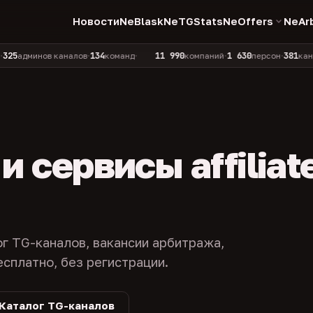
Новости
NeBlask
NeTGStats
NeOffers
NeAr
134
11 990
1 630
381
инов каналов
команд
компаний
персон
каналов в 
•
•
•
•
 сервисы affiliat
ог TG-каналов, вакансии арбитража,
есплатно, без регистрации.
Каталог TG-каналов