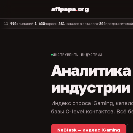
affpapa
.
org
90
1 630
381
804
325
компаний
персон
каналов в каталоге
представителей
адм
•
•
•
•
ИНСТРУМЕНТЫ ИНДУСТРИИ
Аналитика и
индустрии
Индекс спроса iGaming, катал
базы C-level контактов. Всё б
NeBlask — индекс iGaming