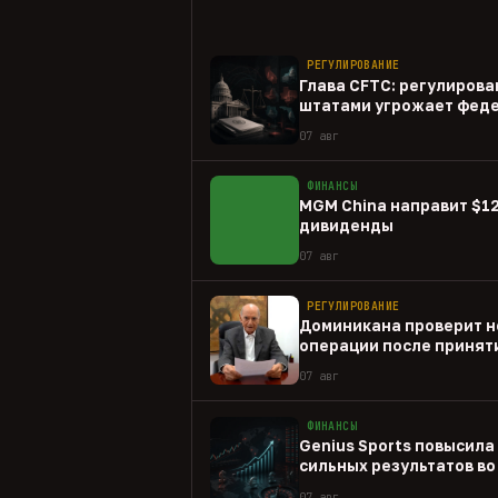
РЕГУЛИРОВАНИЕ
Глава CFTC: регулирова
штатами угрожает фед
07 авг
ФИНАНСЫ
MGM China направит $1
дивиденды
07 авг
РЕГУЛИРОВАНИЕ
Доминикана проверит н
операции после принят
07 авг
ФИНАНСЫ
Genius Sports повысила
сильных результатов во 
07 авг