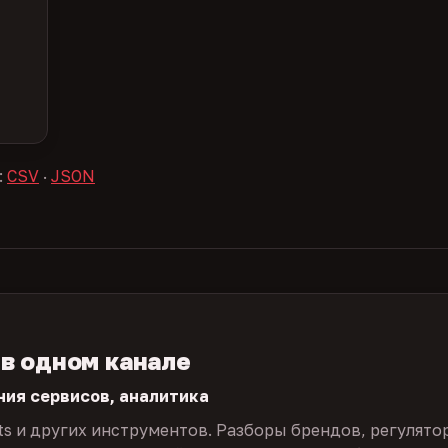
:
CSV
·
JSON
 в одном канале
ния сервисов, аналитика
ts и других инструментов. Разборы брендов, регулято