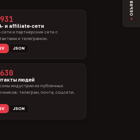
ОБЪЯВЛЕНИЯ
931
4
- и affiliate-сети
-сети и партнёрские сети с
тактами и телеграмом.
SV
JSON
630
нтакты людей
соны индустрии из публичных
очников: телеграм, почта, соцсети.
SV
JSON