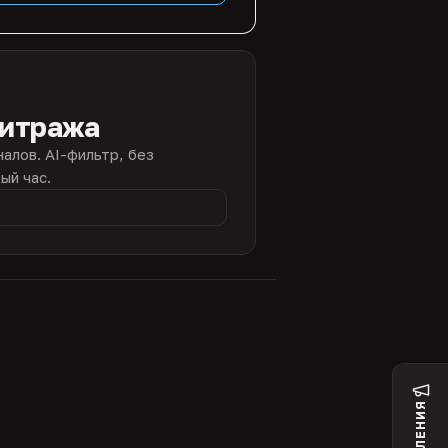
битража
налов. AI-фильтр, без
ый час.