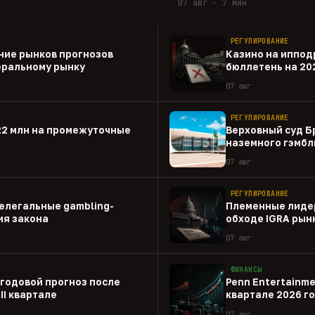
07 авг · 7 мин
РЕГУЛИРОВАНИЕ
ние рынков прогнозов
Казино на иппод
еральному рынку
бюллетень на 20
07 авг
РЕГУЛИРОВАНИЕ
22 млн на промежуточные
Верховный суд Б
наземного гэмбл
07 авг
РЕГУЛИРОВАНИЕ
елегальные gambling-
Племенные лиде
ия закона
обходе IGRA рын
07 авг
ФИНАНСЫ
 годовой прогноз после
Penn Entertainme
II квартале
квартале 2026 г
07 авг