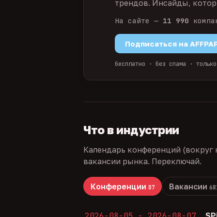
трендов. Инсайды, которы
На сайте —
11 990
компа
Подписаться на AFFPA
бесплатно · без спама · только
Что в индустрии
Календарь конференций (вокруг 
вакансии рынка. Переключай.
Конференции
Вакансии
87
68
2026-08-05 - 2026-08-07
SP