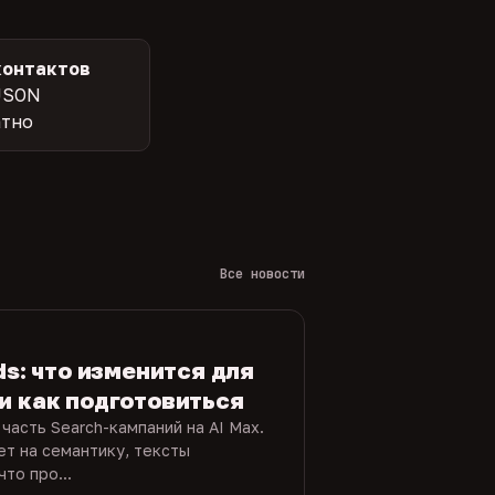
контактов
JSON
атно
Все новости
ds: что изменится для
и как подготовиться
часть Search-кампаний на AI Max.
ет на семантику, тексты
то про...