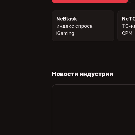
NeBlask
NeTG
индекс спроса
TG-к
iGaming
CPM
Новости индустрии