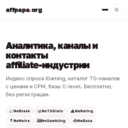
affpapa
.
org
Аналитика, каналы и
контакты
affiliate-индустрии
Индекс спроса iGaming, каталог TG-каналов
с ценами и CPM, базы C-level. Бесплатно,
без регистрации.
📈
📊
⚠️
NeBlask
NeTGStats
NeRating
💊
🎰
📥
NeNutra
NeGambling
NeBaza