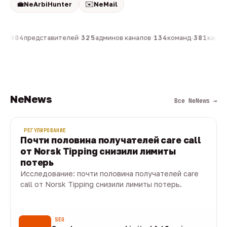
💼
✉️
NeArbiHunter
NeMail
н
·
804
представителей
·
325
админов каналов
·
134
команд
·
381
канало
NeNews
Все NeNews →
РЕГУЛИРОВАНИЕ
Почти половина получателей care call
от Norsk Tipping снизили лимиты
потерь
Исследование: почти половина получателей care
call от Norsk Tipping снизили лимиты потерь.
08 авг · 1 мин
SEO