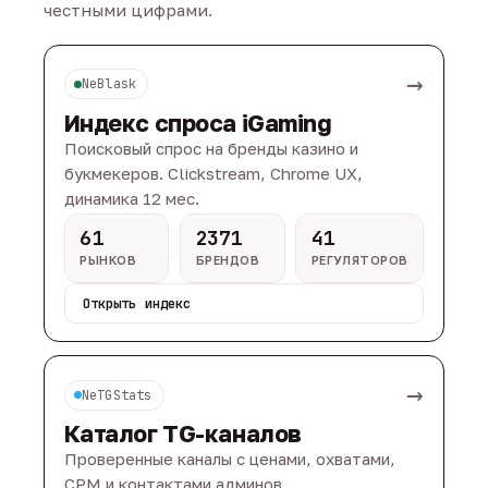
честными цифрами.
→
NeBlask
Индекс спроса iGaming
Поисковый спрос на бренды казино и
букмекеров. Clickstream, Chrome UX,
динамика 12 мес.
61
2371
41
РЫНКОВ
БРЕНДОВ
РЕГУЛЯТОРОВ
Открыть индекс
→
NeTGStats
Каталог TG-каналов
Проверенные каналы с ценами, охватами,
CPM и контактами админов.