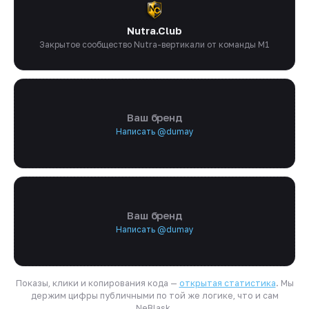
Nutra.Club
Закрытое сообщество Nutra-вертикали от команды M1
Ваш бренд
Написать @dumay
Ваш бренд
Написать @dumay
Показы, клики и копирования кода —
открытая статистика
. Мы
держим цифры публичными по той же логике, что и сам
NeBlask.