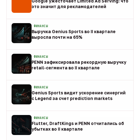
Google ужесточает Limited Ad Serving: что
это значит для рекламодателей
08 авг
ФИНАНСЫ
Выручка Genius Sports во II квартале
выросла почти на 65%
08 авг
ФИНАНСЫ
PENN зафиксировала рекордную выручку
retail-сегмента во II квартале
08 авг
ФИНАНСЫ
Genius Sports видит ускорение синергий
с Legend за счет prediction markets
08 авг
ФИНАНСЫ
Flutter, DraftKings и PENN отчитались об
убытках во II квартале
08 авг