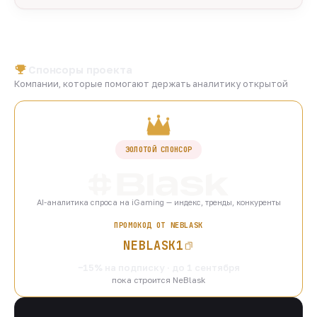
Спонсоры проекта
Компании, которые помогают держать аналитику открытой
ЗОЛОТОЙ СПОНСОР
AI-аналитика спроса на iGaming — индекс, тренды, конкуренты
ПРОМОКОД ОТ NEBLASK
NEBLASK1
−15% на подписку · до 1 сентября
пока строится NeBlask