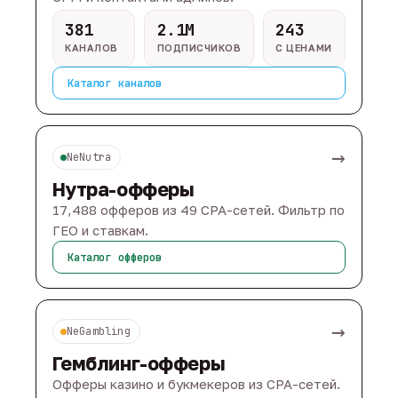
381
2.1M
243
КАНАЛОВ
ПОДПИСЧИКОВ
С ЦЕНАМИ
Каталог каналов
→
NeNutra
Нутра-офферы
17,488 офферов из 49 CPA-сетей. Фильтр по
ГЕО и ставкам.
Каталог офферов
→
NeGambling
Гемблинг-офферы
Офферы казино и букмекеров из CPA-сетей.