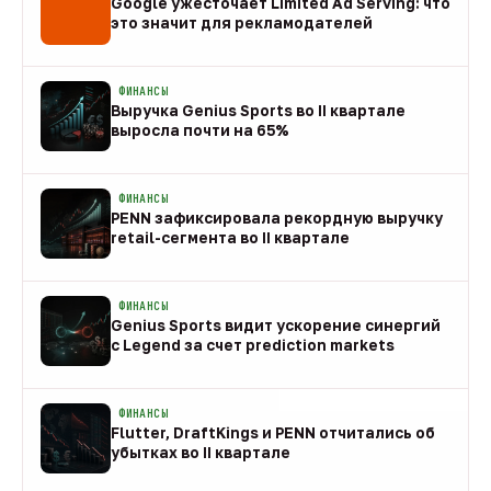
Google ужесточает Limited Ad Serving: что
это значит для рекламодателей
08 авг
ФИНАНСЫ
Выручка Genius Sports во II квартале
выросла почти на 65%
08 авг
ФИНАНСЫ
PENN зафиксировала рекордную выручку
retail-сегмента во II квартале
08 авг
ФИНАНСЫ
Genius Sports видит ускорение синергий
с Legend за счет prediction markets
08 авг
ФИНАНСЫ
Flutter, DraftKings и PENN отчитались об
убытках во II квартале
08 авг