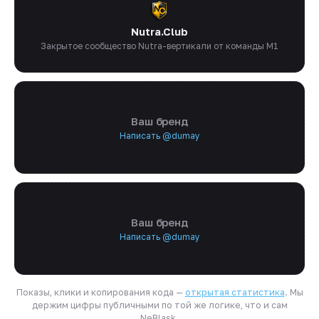
Nutra.Club
Закрытое сообщество Nutra-вертикали от команды M1
Ваш бренд
Написать @dumay
Ваш бренд
Написать @dumay
Показы, клики и копирования кода —
открытая статистика
. Мы
держим цифры публичными по той же логике, что и сам
NeBlask.