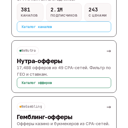
381
2.1M
243
КАНАЛОВ
ПОДПИСЧИКОВ
С ЦЕНАМИ
Каталог каналов
→
NeNutra
Нутра-офферы
17,488 офферов из 49 CPA-сетей. Фильтр по
ГЕО и ставкам.
Каталог офферов
→
NeGambling
Гемблинг-офферы
Офферы казино и букмекеров из CPA-сетей.