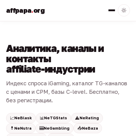
affpapa
.
org
Аналитика, каналы и
контакты
affiliate-индустрии
Индекс спроса iGaming, каталог TG-каналов
с ценами и CPM, базы C-level. Бесплатно,
без регистрации.
📈
📊
⚠️
NeBlask
NeTGStats
NeRating
💊
🎰
📥
NeNutra
NeGambling
NeBaza