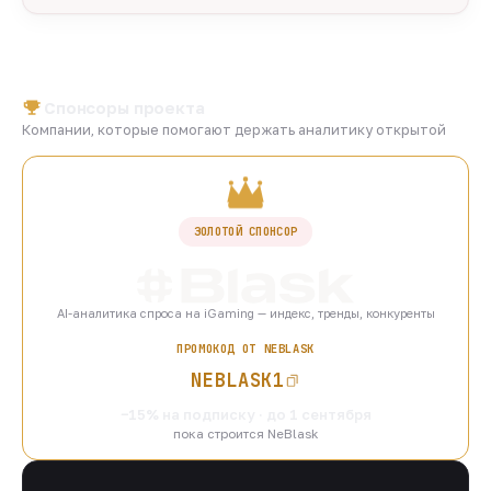
Спонсоры проекта
Компании, которые помогают держать аналитику открытой
ЗОЛОТОЙ СПОНСОР
AI-аналитика спроса на iGaming — индекс, тренды, конкуренты
ПРОМОКОД ОТ NEBLASK
NEBLASK1
−15% на подписку · до 1 сентября
пока строится NeBlask