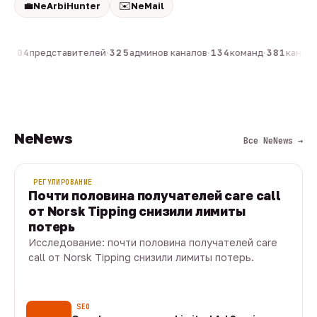
💼
✉️
NeArbiHunter
NeMail
н
·
804
представителей
·
325
админов каналов
·
134
команд
·
381
каналов
NeNews
Все NeNews →
РЕГУЛИРОВАНИЕ
Почти половина получателей care call
от Norsk Tipping снизили лимиты
потерь
Исследование: почти половина получателей care
call от Norsk Tipping снизили лимиты потерь.
08 авг · 1 мин
SEO