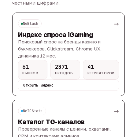
честными цифрами.
→
NeBlask
Индекс спроса iGaming
Поисковый спрос на бренды казино и
букмекеров. Clickstream, Chrome UX,
динамика 12 мес.
61
2371
41
РЫНКОВ
БРЕНДОВ
РЕГУЛЯТОРОВ
Открыть индекс
→
NeTGStats
Каталог TG-каналов
Проверенные каналы с ценами, охватами,
CPM и контактами админов.