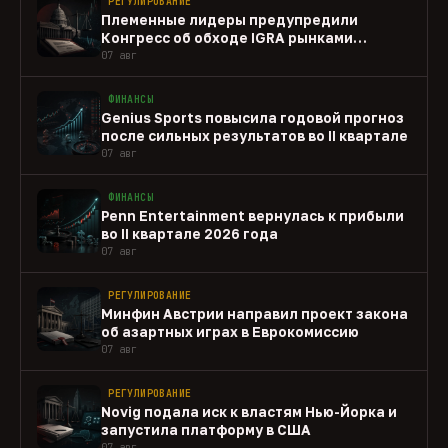
РЕГУЛИРОВАНИЕ
Племенные лидеры предупредили
Конгресс об обходе IGRA рынками
прогнозов
07 авг
ФИНАНСЫ
Genius Sports повысила годовой прогноз
после сильных результатов во II квартале
07 авг
ФИНАНСЫ
Penn Entertainment вернулась к прибыли
во II квартале 2026 года
07 авг
РЕГУЛИРОВАНИЕ
Минфин Австрии направил проект закона
об азартных играх в Еврокомиссию
07 авг
РЕГУЛИРОВАНИЕ
Novig подала иск к властям Нью-Йорка и
запустила платформу в США
07 авг