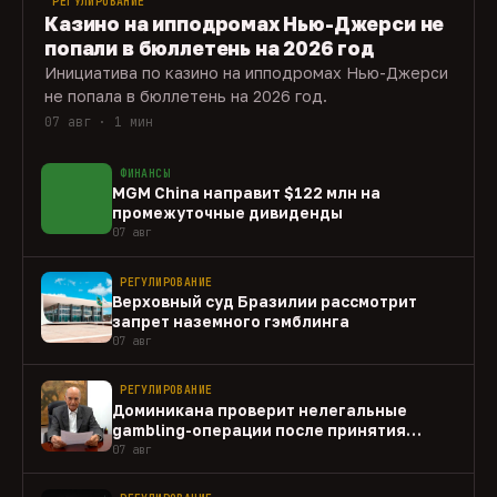
РЕГУЛИРОВАНИЕ
Казино на ипподромах Нью-Джерси не
попали в бюллетень на 2026 год
Инициатива по казино на ипподромах Нью-Джерси
не попала в бюллетень на 2026 год.
07 авг · 1 мин
ФИНАНСЫ
MGM China направит $122 млн на
промежуточные дивиденды
07 авг
РЕГУЛИРОВАНИЕ
Верховный суд Бразилии рассмотрит
запрет наземного гэмблинга
07 авг
РЕГУЛИРОВАНИЕ
Доминикана проверит нелегальные
gambling-операции после принятия
закона
07 авг