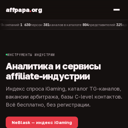
affpapa
.
org
1 630
381
804
325
паний
персон
каналов в каталоге
представителей
админов
•
•
•
•
ИНСТРУМЕНТЫ ИНДУСТРИИ
Аналитика и сервисы
affiliate-индустрии
Индекс спроса iGaming, каталог TG-каналов,
вакансии арбитража, базы C-level контактов.
Всё бесплатно, без регистрации.
NeBlask — индекс iGaming