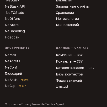
NeBlask
Вакансии
NeBlask API
Зарплатные отчёты
NeTGStats
Сравнения
NeOffers
Методология
NeNutra
RSS вакансий
NeGambling
Новости
ИНСТРУМЕНТЫ
ДАННЫЕ — СКАЧАТЬ
NeMail
Компании —
CSV
NeAhrefs
Контакты —
CSV
NeConf
Каталог каналов —
CSV
Глоссарий
Базы контактов
NeAntik
АЛЬФА
Фиды вакансий
NeClip
АЛЬФА
llms.txt
О проекте
Privacy
Terms
NeCard
NeAgent