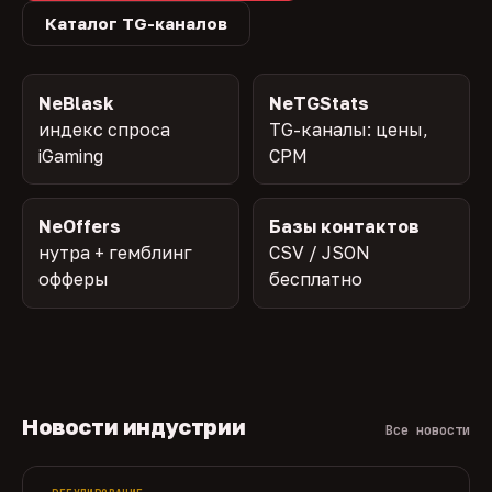
Каталог TG-каналов
NeBlask
NeTGStats
индекс спроса
TG-каналы: цены,
iGaming
CPM
NeOffers
Базы контактов
нутра + гемблинг
CSV / JSON
офферы
бесплатно
Новости индустрии
Все новости