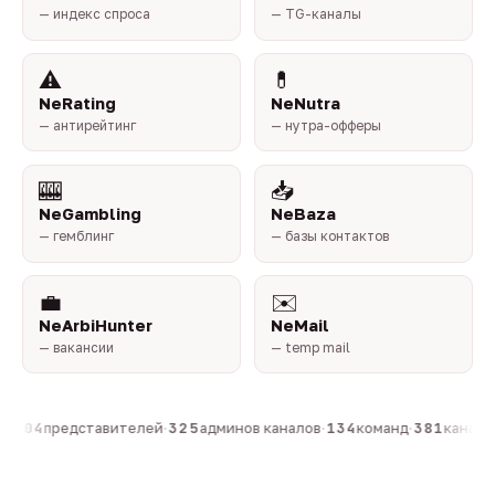
— индекс спроса
— TG-каналы
⚠️
💊
NeRating
NeNutra
— антирейтинг
— нутра-офферы
🎰
📥
NeGambling
NeBaza
— гемблинг
— базы контактов
💼
✉️
NeArbiHunter
NeMail
— вакансии
— temp mail
·
804
представителей
·
325
админов каналов
·
134
команд
·
381
каналов 