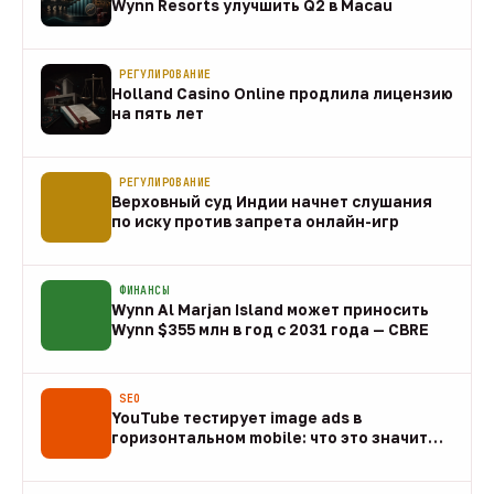
Wynn Resorts улучшить Q2 в Macau
10 авг
РЕГУЛИРОВАНИЕ
Holland Casino Online продлила лицензию
на пять лет
10 авг
РЕГУЛИРОВАНИЕ
Верховный суд Индии начнет слушания
по иску против запрета онлайн-игр
10 авг
ФИНАНСЫ
Wynn Al Marjan Island может приносить
Wynn $355 млн в год с 2031 года — CBRE
10 авг
SEO
YouTube тестирует image ads в
горизонтальном mobile: что это значит
для арбитража
09 авг