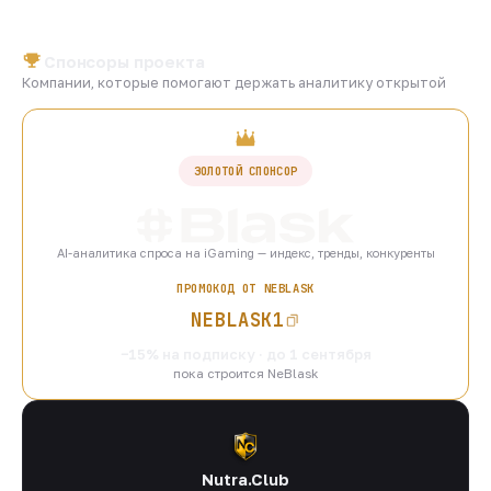
Спонсоры проекта
Компании, которые помогают держать аналитику открытой
ЗОЛОТОЙ СПОНСОР
AI-аналитика спроса на iGaming — индекс, тренды, конкуренты
ПРОМОКОД ОТ NEBLASK
NEBLASK1
−15% на подписку · до 1 сентября
пока строится NeBlask
Nutra.Club