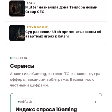
КАДРЫ
Flutter назначила Дэна Тейлора новым
Group CEO
09 авг
РЕГУЛИРОВАНИЕ
Суд разрешил Utah применять законы об
азартных играх к Kalshi
09 авг
ПРОДУКТЫ
Сервисы
Аналитика iGaming, каталог TG-каналов, нутра-
офферы, вакансии арбитража. Бесплатно, с
честными цифрами.
→
NeBlask
Индекс спроса iGaming