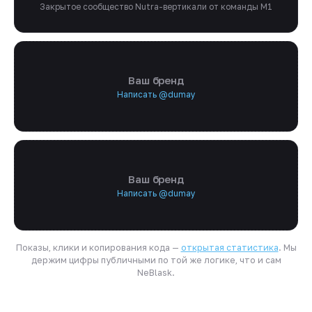
Закрытое сообщество Nutra-вертикали от команды M1
Ваш бренд
Написать @dumay
Ваш бренд
Написать @dumay
Показы, клики и копирования кода —
открытая статистика
. Мы
держим цифры публичными по той же логике, что и сам
NeBlask.