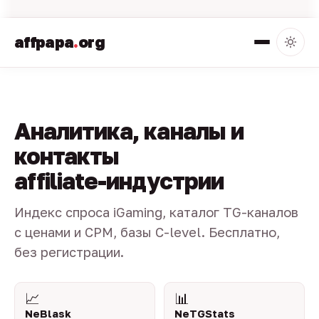
affpapa
.
org
Аналитика, каналы и
контакты
affiliate-индустрии
Индекс спроса iGaming, каталог TG-каналов
с ценами и CPM, базы C-level. Бесплатно,
без регистрации.
📈
📊
NeBlask
NeTGStats