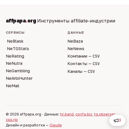
affpapa
.
org
Инструменты affiliate-индустрии
СЕРВИСЫ
ДАННЫЕ
NeBlask
NeBaza
NeTGStats
NeNews
NeRating
Компании —
CSV
NeNutra
Контакты —
CSV
NeGambling
Каналы —
CSV
NeArbiHunter
NeMail
© 2026 affpapa.org · Данные:
hr.band
,
confa.biz
,
tg.observer
,
cpa.rip
3
Дизайн и разработка —
Claude