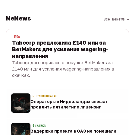
NeNews
Все NeNews →
M&A
Tabcorp предложила £140 млн за
BetMakers для усиления wagering-
направления
Tabcorp договорилась о покупке BetMakers за
£140 млн для усиления wagering-направления в
скачках.
10 авг · 1 мин
РЕГУЛИРОВАНИЕ
Операторы в Нидерландах спешат
продлить пятилетние лицензии
10 авг
ФИНАНСЫ
Задержки проекта в ОАЭ не помешали