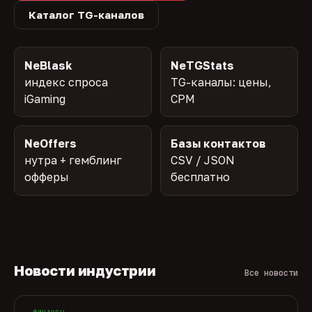
Каталог TG-каналов
NeBlask
NeTGStats
индекс спроса
TG-каналы: цены,
iGaming
CPM
NeOffers
Базы контактов
нутра + гемблинг
CSV / JSON
офферы
бесплатно
Новости индустрии
Все новости