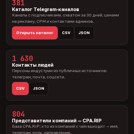
381
Каталог Telegram-каналов
Каналы с подписчиками, охватом за 30 дней, ценами
на рекламу, CPM и контактами админов.
Открыть каталог
CSV
JSON
1 630
Контакты людей
Персоны индустрии из публичных источников:
телеграм, почта, соцсети.
CSV
JSON
804
Представители компаний — CPA.RIP
База CPA.RIP: кто из компаний с чем выходит — имя,
телеграм, роль, направление.