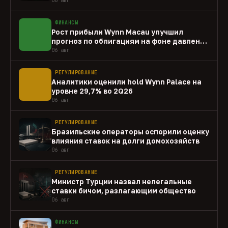
ФИНАНСЫ
Рост прибыли Wynn Macau улучшил
прогноз по облигациям на фоне давления
capex
06 авг
РЕГУЛИРОВАНИЕ
Аналитики оценили hold Wynn Palace на
уровне 29,7% во 2Q26
06 авг
РЕГУЛИРОВАНИЕ
Бразильские операторы оспорили оценку
влияния ставок на долги домохозяйств
06 авг
РЕГУЛИРОВАНИЕ
Министр Турции назвал нелегальные
ставки бичом, разлагающим общество
06 авг
ФИНАНСЫ