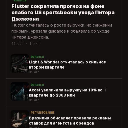
ФИНАНСЫ
Flutter сократила прогноз на фоне
слабого US sportsbook и ухода Питера
Джексона
Flutter отчиталась о росте выручки, но снижении
прибыли, урезала guidance и объявила об уходе
Питера Джексона.
06 авг · 1 мин
ФИНАНСЫ
Light & Wonder отчиталась о сильном
втором квартале
06 авг
ФИНАНСЫ
Accel увеличила выручку на 10% во II
квартале до $368 млн
06 авг
РЕГУЛИРОВАНИЕ
Бразилия обновляет правила рекламы
ставок для агентств и брендов
06 авг