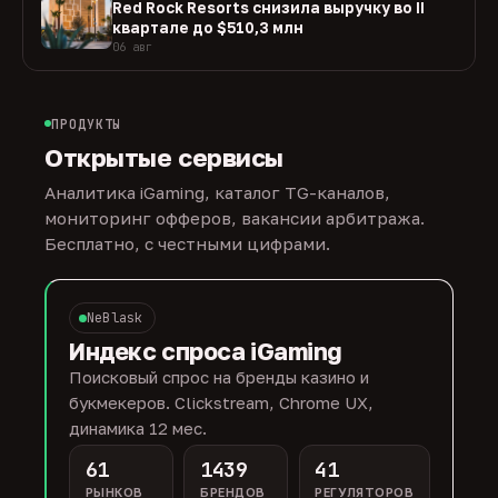
Red Rock Resorts снизила выручку во II
квартале до $510,3 млн
06 авг
ПРОДУКТЫ
Открытые сервисы
Аналитика iGaming, каталог TG-каналов,
мониторинг офферов, вакансии арбитража.
Бесплатно, с честными цифрами.
NeBlask
Индекс спроса iGaming
Поисковый спрос на бренды казино и
букмекеров. Clickstream, Chrome UX,
динамика 12 мес.
61
1439
41
РЫНКОВ
БРЕНДОВ
РЕГУЛЯТОРОВ