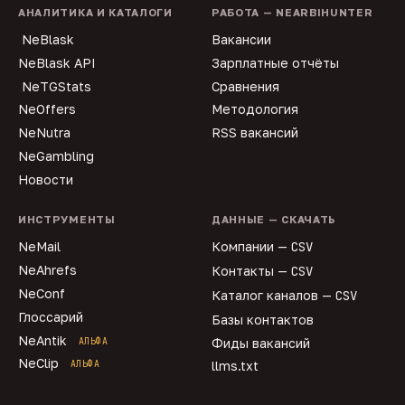
АНАЛИТИКА И КАТАЛОГИ
РАБОТА — NEARBIHUNTER
NeBlask
Вакансии
NeBlask API
Зарплатные отчёты
NeTGStats
Сравнения
NeOffers
Методология
NeNutra
RSS вакансий
NeGambling
Новости
ИНСТРУМЕНТЫ
ДАННЫЕ — СКАЧАТЬ
NeMail
Компании —
CSV
NeAhrefs
Контакты —
CSV
NeConf
Каталог каналов —
CSV
Глоссарий
Базы контактов
NeAntik
АЛЬФА
Фиды вакансий
NeClip
АЛЬФА
llms.txt