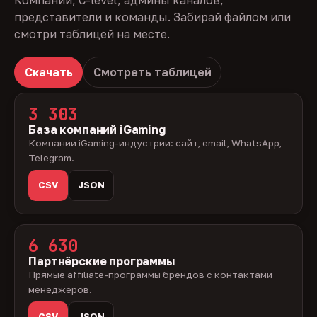
Компании, C-level, админы каналов,
представители и команды. Забирай файлом или
смотри таблицей на месте.
Скачать
Смотреть таблицей
3 303
База компаний iGaming
Компании iGaming-индустрии: сайт, email, WhatsApp,
Telegram.
CSV
JSON
6 630
Партнёрские программы
Прямые affiliate-программы брендов с контактами
менеджеров.
CSV
JSON