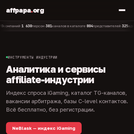
affpapa
.
org
1 630
381
804
325
паний
персон
каналов в каталоге
представителей
админов
•
•
•
•
ИНСТРУМЕНТЫ ИНДУСТРИИ
Аналитика и сервисы
affiliate-индустрии
Индекс спроса iGaming, каталог TG-каналов,
вакансии арбитража, базы C-level контактов.
Всё бесплатно, без регистрации.
NeBlask — индекс iGaming