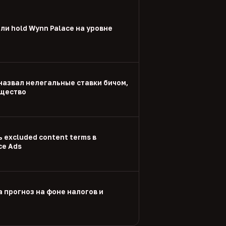
и hold Wynn Palace на уровне
назвал нелегальные ставки бичом,
щество
 excluded content terms в
ce Ads
а прогноз на фоне налогов и