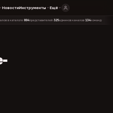
Новости
Инструменты
Ещё
804
325
134
каталоге
представителей
админов каналов
команд
•
•
•
•
e-