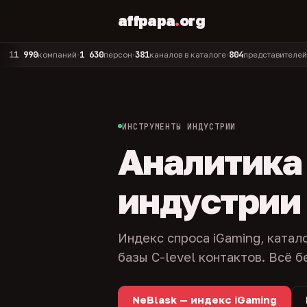
affpapa
.
org
90
1 630
381
804
325
компаний
персон
каналов в каталоге
представителей
адм
•
•
•
•
ИНСТРУМЕНТЫ ИНДУСТРИИ
Аналитика и
индустрии
Индекс спроса iGaming, катал
базы C-level контактов. Всё б
NeBlask — индекс iGaming