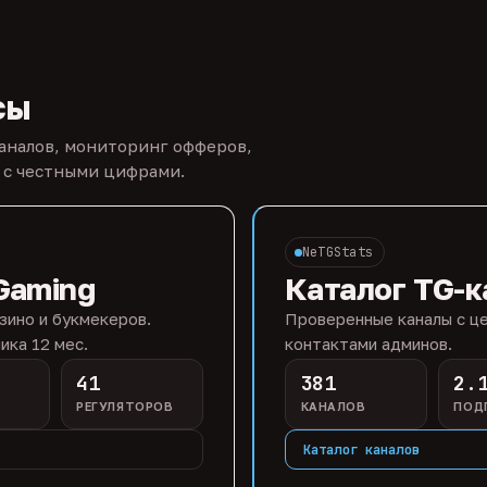
сы
каналов, мониторинг офферов,
 с честными цифрами.
NeTGStats
Gaming
Каталог TG-к
зино и букмекеров.
Проверенные каналы с це
ика 12 мес.
контактами админов.
41
381
2.
РЕГУЛЯТОРОВ
КАНАЛОВ
ПОД
Каталог каналов