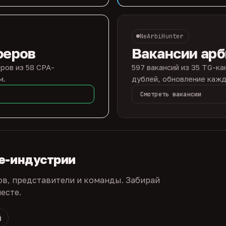
NeArbiHunter
феров
Вакансии ар
ров из 58 CPA-
597 вакансий из 35 TG-ка
м.
дублей, обновление кажд
Смотреть вакансии
te-индустрии
ов, представители и команды. Забирай
есте.
й