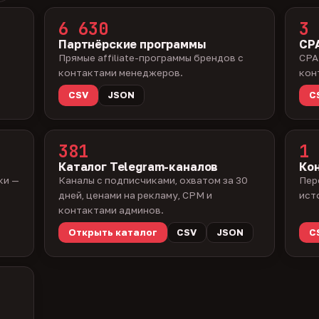
6 630
3 
Партнёрские программы
CPA
Прямые affiliate-программы брендов с
CPA
контактами менеджеров.
кон
CSV
JSON
C
381
1 
Каталог Telegram-каналов
Ко
ки —
Каналы с подписчиками, охватом за 30
Пер
дней, ценами на рекламу, CPM и
ист
контактами админов.
Открыть каталог
CSV
JSON
C