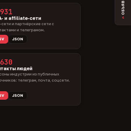
ОБЪЯВЛЕНИЯ
931
4
- и affiliate-сети
-сети и партнёрские сети с
тактами и телеграмом.
SV
JSON
630
нтакты людей
соны индустрии из публичных
очников: телеграм, почта, соцсети.
SV
JSON