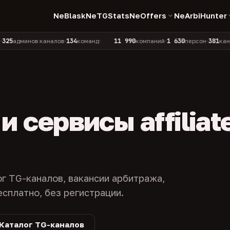
NeBlask
NeTGStats
NeOffers
NeArbiHunter
134
11 990
1 630
381
инов каналов
команд
компаний
персон
каналов в 
•
•
•
•
 сервисы affiliat
ог TG-каналов, вакансии арбитража,
есплатно, без регистрации.
Каталог TG-каналов