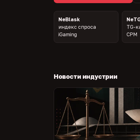
NeBlask
NeTG
индекс спроса
TG-к
iGaming
CPM
Новости индустрии