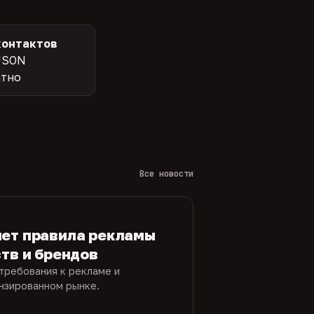
контактов
JSON
атно
Все новости
яет правила рекламы
ств и брендов
требования к рекламе и
ензированном рынке.