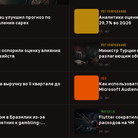
РЕГУЛИРОВАНИЕ
au улучшил прогноз по
Аналитики оценил
вления capex
29,7% во 2Q26
06 авг
РЕГУЛИРОВАНИЕ
 оспорили оценку влияния
Министр Турции 
зяйств
разлагающим об
06 авг
SEO
а выручку во II квартале до
Как использовать
Microsoft Audien
06 авг
ФИНАНСЫ
ом в Бразилии из-за
Flutter сократил
етних к gambling-
расходов на ЧМ
06 авг