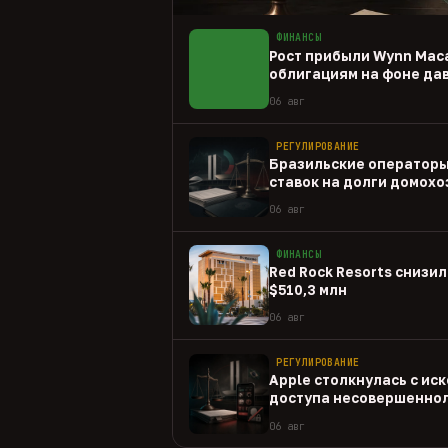
ФИНАНСЫ
Рост прибыли Wynn Mac
облигациям на фоне да
06 авг
РЕГУЛИРОВАНИЕ
Бразильские операторы
ставок на долги домохо
06 авг
ФИНАНСЫ
Red Rock Resorts снизил
$510,3 млн
06 авг
РЕГУЛИРОВАНИЕ
Apple столкнулась с иск
доступа несовершеннол
приложениям
06 авг