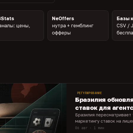
Stats
NeOffers
Базы 
аналы: цены,
нутра + гемблинг
CSV / 
офферы
беспл
РЕГУЛИРОВАНИЕ
Бразилия обновл
ставок для агент
Бразилия пересматривает 
маркетингу ставок на лиц
06 авг · 1 мин