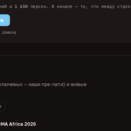
ний и
1 630
персон. В канале — то, что между строк
PA
 iGaming
ключевых — наши пре-пати) и живые
7
GMA Africa 2026