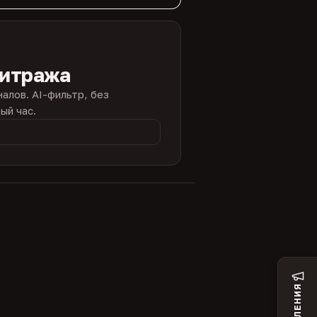
битража
налов. AI-фильтр, без
ый час.