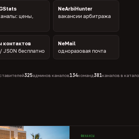
GStats
NeArbiHunter
аналы: цены,
вакансии арбитража
ы контактов
NeMail
/ JSON бесплатно
одноразовая почта
325
134
381
ставителей
админов каналов
команд
каналов в катал
ФИНАНСЫ