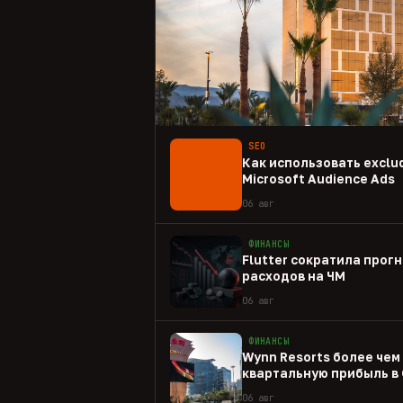
SEO
Как использовать exclud
Microsoft Audience Ads
06 авг
ФИНАНСЫ
Flutter сократила прогн
расходов на ЧМ
06 авг
ФИНАНСЫ
Wynn Resorts более чем
квартальную прибыль в
06 авг