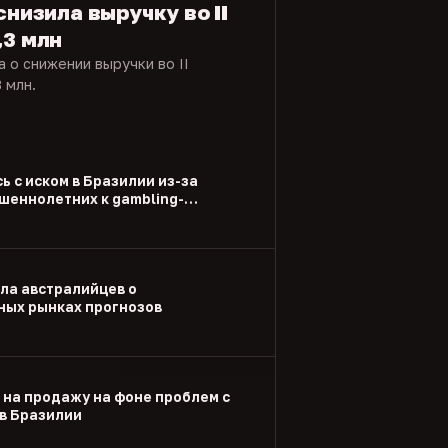
снизила выручку во II
,3 млн
 о снижении выручки во II
 млн.
ь с иском в Бразилии из-за
шеннолетних к gambling-
ла австралийцев о
ых рынках прогнозов
 на продажу на фоне проблем с
в Бразилии