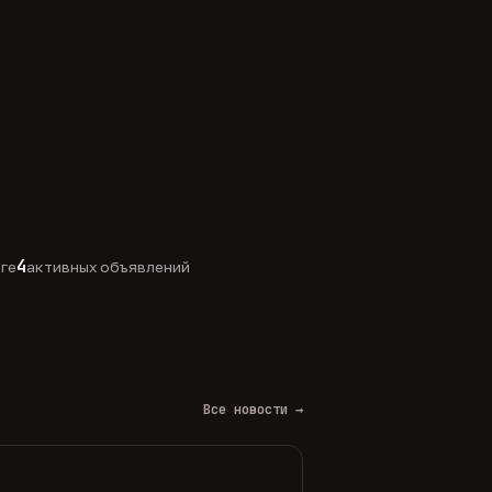
4
оге
активных объявлений
Все новости →