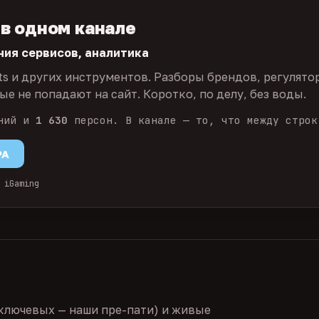
 в одном канале
ния сервисов, аналитика
ts и других инструментов. Разборы брендов, регулято
е не попадают на сайт. Коротко, по делу, без воды.
ний и
1 630
персон. В канале — то, что между строк
PA
 iGaming
ключевых — наши пре-пати) и живые