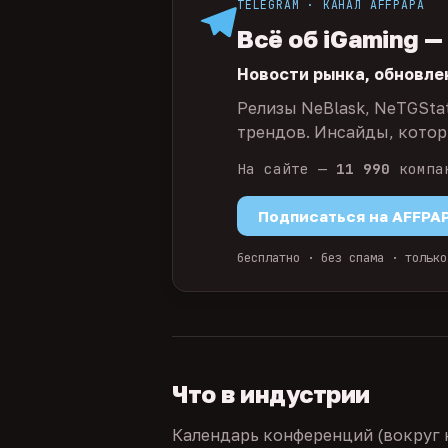
TELEGRAM · КАНАЛ AFFPAPA
Всё об iGaming —
Новости рынка, обновле
Релизы NeBlask, NeTGSta
трендов. Инсайды, которы
На сайте —
11 990
компа
Подписаться на AFFPA
бесплатно · без спама · только
Что в индустрии
Календарь конференций (вокруг 