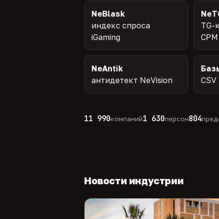
NeBlask
NeT
индекс спроса
TG-к
iGaming
CPM
NeAntik
Баз
антидетект NeVision
CSV 
11 990
1 630
804
компаний
персон
пред
Новости индустрии