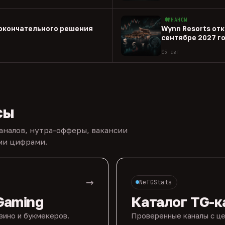
ФИНАНСЫ
 окончательного решения
Wynn Resorts откр
сентябре 2027 г
05 авг
сы
каналов, нутра-офферы, вакансии
ыми цифрами.
→
NeTGStats
Gaming
Каталог TG-к
зино и букмекеров.
Проверенные каналы с це