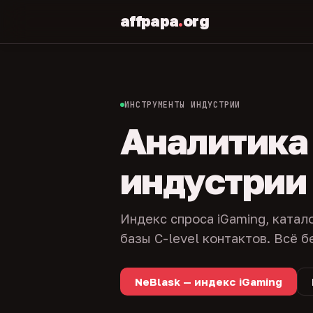
affpapa
.
org
ИНСТРУМЕНТЫ ИНДУСТРИИ
Аналитика и
индустрии
Индекс спроса iGaming, катал
базы C-level контактов. Всё б
NeBlask — индекс iGaming