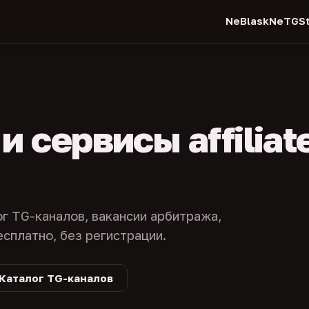
NeBlask
NeTGSt
 сервисы affiliat
ог TG-каналов, вакансии арбитража,
есплатно, без регистрации.
Каталог TG-каналов