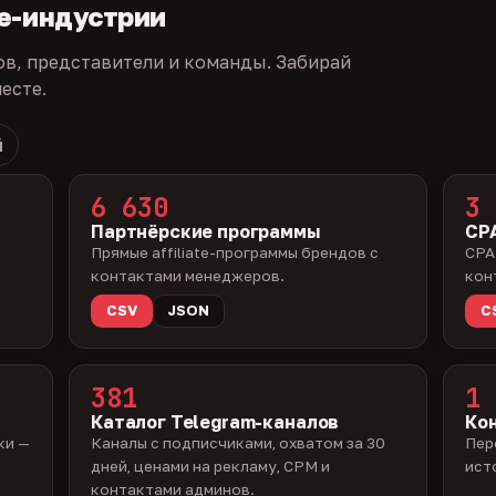
te-индустрии
ов, представители и команды. Забирай
есте.
й
6 630
3 
Партнёрские программы
CPA
Прямые affiliate-программы брендов с
CPA
контактами менеджеров.
кон
CSV
JSON
C
381
1 
Каталог Telegram-каналов
Ко
ки —
Каналы с подписчиками, охватом за 30
Пер
дней, ценами на рекламу, CPM и
ист
контактами админов.