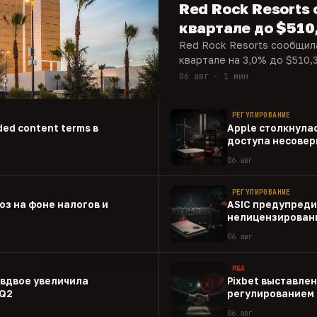
Red Rock Resorts 
квартале до $510
Red Rock Resorts сообщила
квартале на 3,0% до $510,3
06 авг · 1 мин
РЕГУЛИРОВАНИЕ
ed content terms в
Apple столкнулас
доступа несовер
приложениям
06 авг
РЕГУЛИРОВАНИЕ
оз на фоне налогов и
ASIC предупреди
нелицензированн
06 авг
M&A
 вдвое увеличила
Pixbet выставлен
 Q2
регулированием 
06 авг