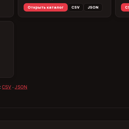
Открыть каталог
CSV
JSON
C
:
CSV
·
JSON