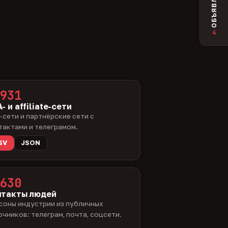
ОБЪЯВЛЕНИЯ
4
931
- и affiliate-сети
-сети и партнёрские сети с
тактами и телеграмом.
SV
JSON
630
нтакты людей
соны индустрии из публичных
очников: телеграм, почта, соцсети.