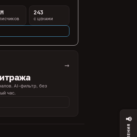
1M
243
ПИСЧИКОВ
С ЦЕНАМИ
→
битража
налов. AI-фильтр, без
ый час.
📢