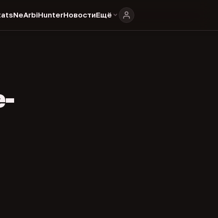
ats
NeArbiHunter
Новости
Ещё
e-