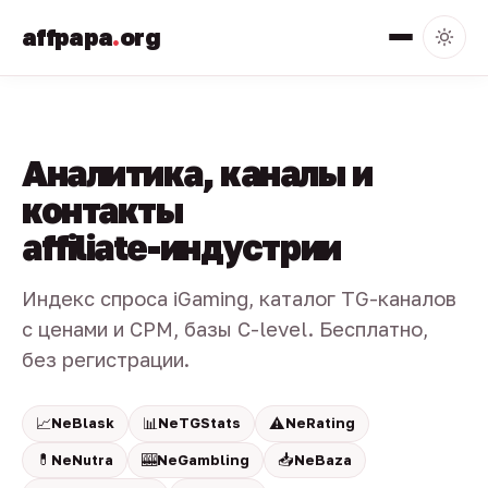
affpapa
.
org
Аналитика, каналы и
контакты
affiliate-индустрии
Индекс спроса iGaming, каталог TG-каналов
с ценами и CPM, базы C-level. Бесплатно,
без регистрации.
📈
📊
⚠️
NeBlask
NeTGStats
NeRating
💊
🎰
📥
NeNutra
NeGambling
NeBaza