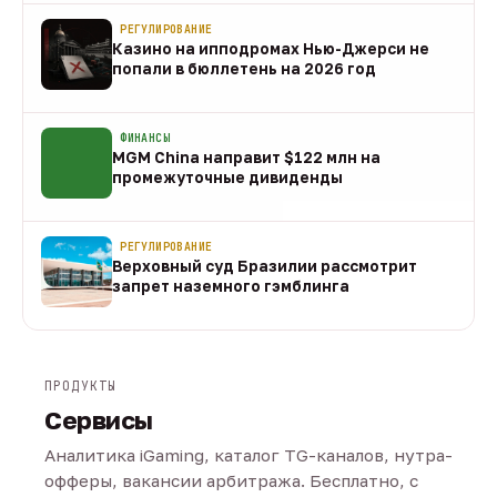
РЕГУЛИРОВАНИЕ
Казино на ипподромах Нью-Джерси не
попали в бюллетень на 2026 год
07 авг
ФИНАНСЫ
MGM China направит $122 млн на
промежуточные дивиденды
07 авг
РЕГУЛИРОВАНИЕ
Верховный суд Бразилии рассмотрит
запрет наземного гэмблинга
07 авг
ПРОДУКТЫ
Сервисы
Аналитика iGaming, каталог TG-каналов, нутра-
офферы, вакансии арбитража. Бесплатно, с