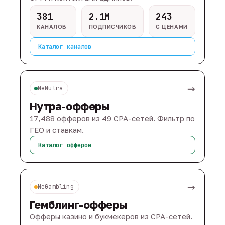
381
2.1M
243
КАНАЛОВ
ПОДПИСЧИКОВ
С ЦЕНАМИ
Каталог каналов
→
NeNutra
Нутра-офферы
17,488 офферов из 49 CPA-сетей. Фильтр по
ГЕО и ставкам.
Каталог офферов
→
NeGambling
Гемблинг-офферы
Офферы казино и букмекеров из CPA-сетей.