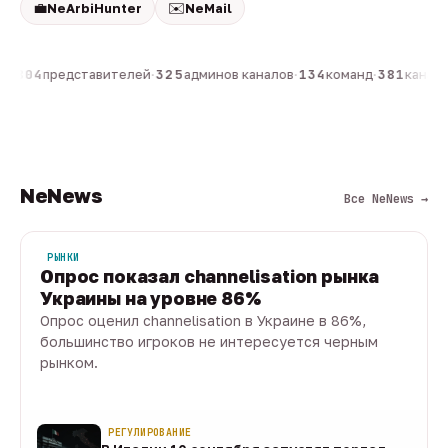
💼
✉️
NeArbiHunter
NeMail
н
·
804
представителей
·
325
админов каналов
·
134
команд
·
381
каналов
NeNews
Все NeNews →
РЫНКИ
Опрос показал channelisation рынка
Украины на уровне 86%
Опрос оценил channelisation в Украине в 86%,
большинство игроков не интересуется черным
рынком.
07 авг · 1 мин
РЕГУЛИРОВАНИЕ