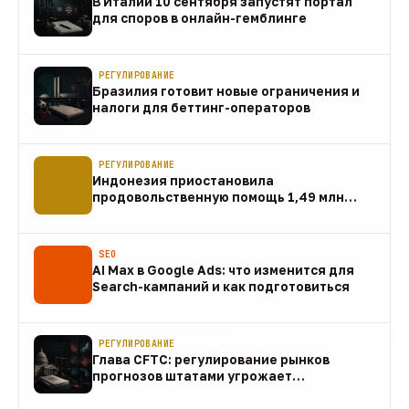
В Италии 10 сентября запустят портал
для споров в онлайн-гемблинге
07 авг
РЕГУЛИРОВАНИЕ
Бразилия готовит новые ограничения и
налоги для беттинг-операторов
07 авг
РЕГУЛИРОВАНИЕ
Индонезия приостановила
продовольственную помощь 1,49 млн
домохозяйств
07 авг
SEO
AI Max в Google Ads: что изменится для
Search-кампаний и как подготовиться
07 авг
РЕГУЛИРОВАНИЕ
Глава CFTC: регулирование рынков
прогнозов штатами угрожает
федеральному рынку
07 авг