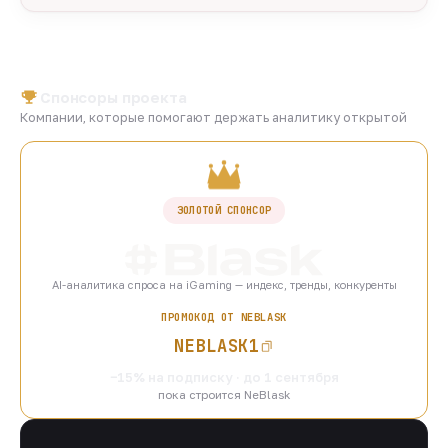
Спонсоры проекта
Компании, которые помогают держать аналитику открытой
ЗОЛОТОЙ СПОНСОР
AI-аналитика спроса на iGaming — индекс, тренды, конкуренты
ПРОМОКОД ОТ NEBLASK
NEBLASK1
−15% на подписку · до 1 сентября
пока строится NeBlask