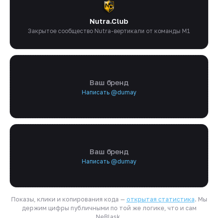
Nutra.Club
Закрытое сообщество Nutra-вертикали от команды M1
Ваш бренд
Написать @dumay
Ваш бренд
Написать @dumay
Показы, клики и копирования кода —
открытая статистика
. Мы
держим цифры публичными по той же логике, что и сам
NeBlask.