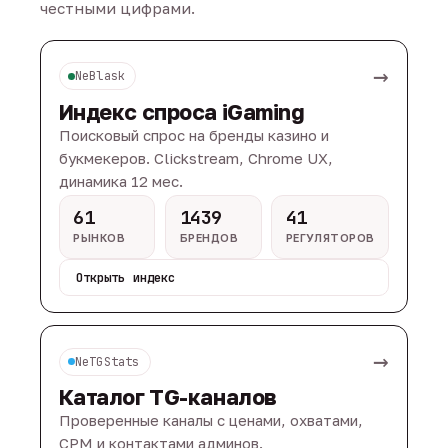
честными цифрами.
→
NeBlask
Индекс спроса iGaming
Поисковый спрос на бренды казино и
букмекеров. Clickstream, Chrome UX,
динамика 12 мес.
61
1439
41
РЫНКОВ
БРЕНДОВ
РЕГУЛЯТОРОВ
Открыть индекс
→
NeTGStats
Каталог TG-каналов
Проверенные каналы с ценами, охватами,
CPM и контактами админов.