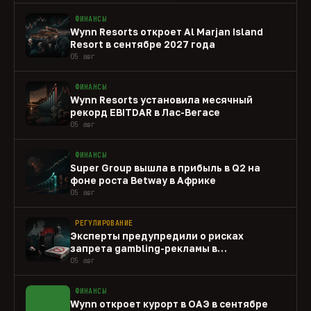
ФИНАНСЫ
Wynn Resorts откроет Al Marjan Island
Resort в сентябре 2027 года
05 авг
ФИНАНСЫ
Wynn Resorts установила месячный
рекорд EBITDAR в Лас-Вегасе
05 авг
ФИНАНСЫ
Super Group вышла в прибыль в Q2 на
фоне роста Betway в Африке
05 авг
РЕГУЛИРОВАНИЕ
Эксперты предупредили о рисках
запрета gambling-рекламы в
Нидерландах
05 авг
ФИНАНСЫ
Wynn откроет курорт в ОАЭ в сентябре