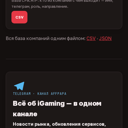
База CPA.RIP: кто из компаний с чем выходит — имя,
телеграм, роль, направление.
CSV
Вся база компаний одним файлом:
CSV
·
JSON
TELEGRAM · КАНАЛ AFFPAPA
Всё об iGaming — в одном
канале
Новости рынка, обновления сервисов,