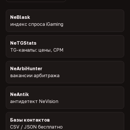
NeBlask
индекс спроса iGaming
NeTGStats
TG-каналы: цены, CPM
NeArbiHunter
вакансии арбитража
NeAntik
антидетект NeVision
Базы контактов
CSV / JSON бесплатно