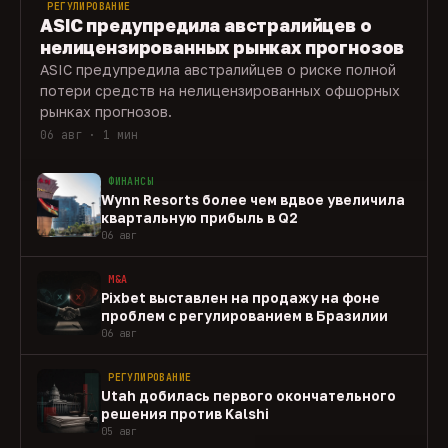
РЕГУЛИРОВАНИЕ
ASIC предупредила австралийцев о
нелицензированных рынках прогнозов
ASIC предупредила австралийцев о риске полной
потери средств на нелицензированных офшорных
рынках прогнозов.
06 авг · 1 мин
ФИНАНСЫ
Wynn Resorts более чем вдвое увеличила
квартальную прибыль в Q2
06 авг
M&A
Pixbet выставлен на продажу на фоне
проблем с регулированием в Бразилии
06 авг
РЕГУЛИРОВАНИЕ
Utah добилась первого окончательного
решения против Kalshi
05 авг