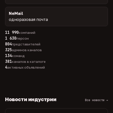
NeMail
одноразовая почта
11 990
компаний
1 630
персон
804
представителей
325
админов каналов
134
команд
381
каналов в каталоге
4
активных объявлений
Новости индустрии
Все новости →