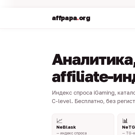
affpapa
.
org
Аналитика,
affiliate-и
Индекс спроса iGaming, катал
C-level. Бесплатно, без регис
📈
📊
NeBlask
NeTG
— индекс спроса
— TG-