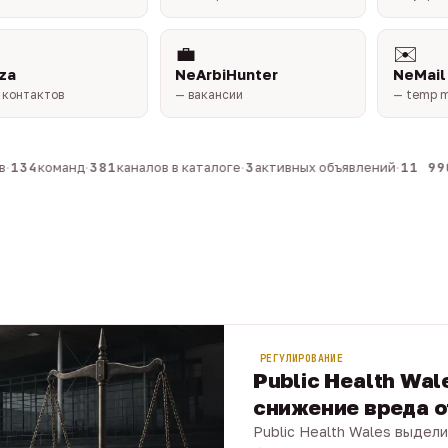
💼
✉️
za
NeArbiHunter
NeMail
 контактов
— вакансии
— temp m
134
команд
·
381
каналов в каталоге
·
3
активных объявлений
·
11 990
РЕГУЛИРОВАНИЕ
Public Health Wal
снижение вреда о
Public Health Wales выдели