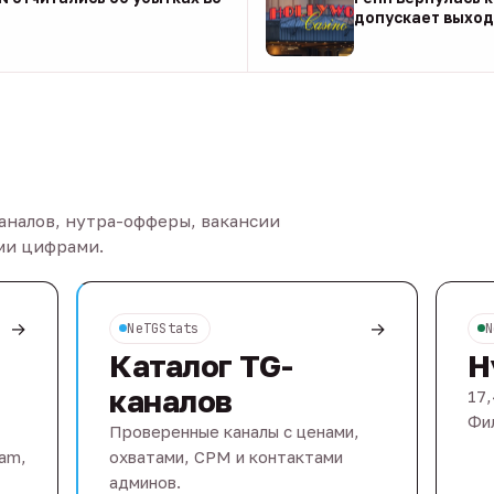
допускает выход 
08 авг
каналов, нутра-офферы, вакансии
ыми цифрами.
→
→
NeTGStats
N
Каталог TG-
Н
каналов
17,
Фил
Проверенные каналы с ценами,
eam,
охватами, CPM и контактами
админов.