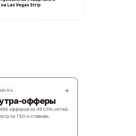
на Las Vegas Strip
→
eNutra
утра-офферы
488 офферов из 49 CPA-сетей.
ьтр по ГЕО и ставкам.