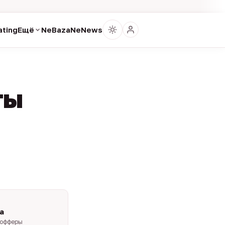
ting
Ещё
NeBaza
NeNews
ты
a
-офферы