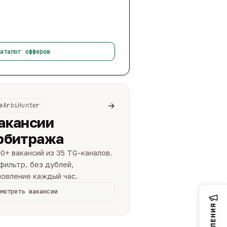
аталог офферов
→
eArbiHunter
акансии
рбитража
0+ вакансий из 35 TG-каналов.
фильтр, без дублей,
овление каждый час.
мотреть вакансии