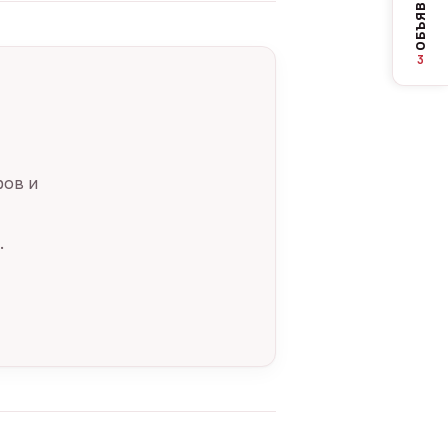
ОБЪЯВЛЕНИЯ
3
ров и
.