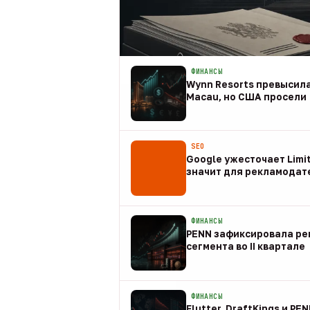
ФИНАНСЫ
Wynn Resorts превысила
Macau, но США просели
09 авг
SEO
Google ужесточает Limit
значит для рекламодат
08 авг
ФИНАНСЫ
PENN зафиксировала рек
сегмента во II квартале
08 авг
ФИНАНСЫ
Flutter, DraftKings и PE