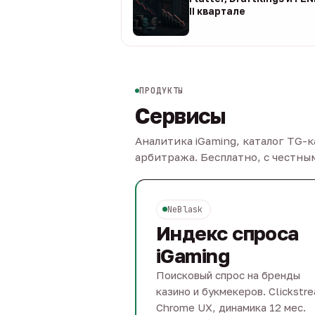
II квартале
08 авг
ПРОДУКТЫ
Сервисы
Аналитика iGaming, каталог TG-
арбитража. Бесплатно, с честн
NeBlask
Индекс спроса
iGaming
Поисковый спрос на бренды
казино и букмекеров. Clickstr
Chrome UX, динамика 12 мес.