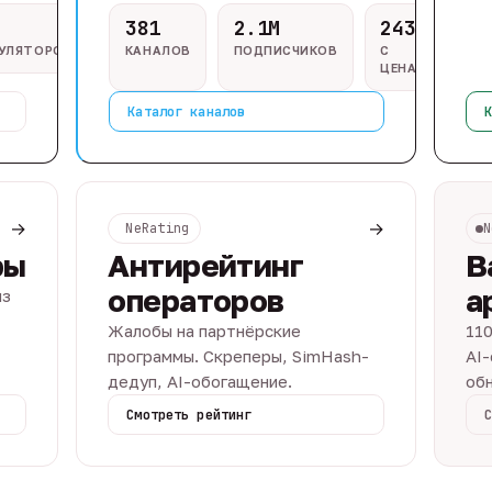
381
2.1M
243
ГУЛЯТОРОВ
КАНАЛОВ
ПОДПИСЧИКОВ
С
ЦЕНАМИ
Каталог каналов
К
→
→
NeRating
N
ры
Антирейтинг
В
операторов
а
из
Жалобы на партнёрские
110
программы. Скреперы, SimHash-
AI-
дедуп, AI-обогащение.
обн
Смотреть рейтинг
С