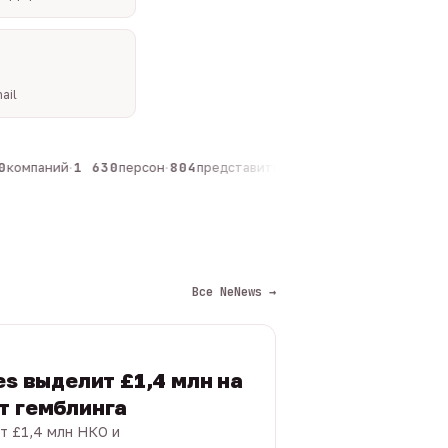
ail
компаний
·
1 630
персон
·
804
представителей
·
325
админов каналов
·
1
Все NeNews →
es выделит £1,4 млн на
т гемблинга
т £1,4 млн НКО и