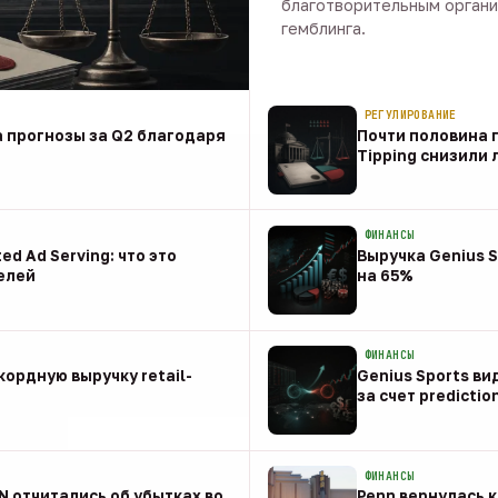
благотворительным органи
гемблинга.
09 авг · 1 мин
РЕГУЛИРОВАНИЕ
 прогнозы за Q2 благодаря
Почти половина п
Tipping снизили
08 авг
ФИНАНСЫ
ed Ad Serving: что это
Выручка Genius S
елей
на 65%
08 авг
ФИНАНСЫ
ордную выручку retail-
Genius Sports ви
за счет predictio
08 авг
ФИНАНСЫ
NN отчитались об убытках во
Penn вернулась к