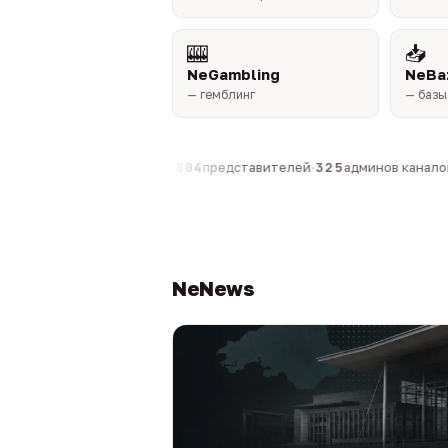
🎰
📥
NeGambling
NeBa
— гемблинг
— базы
компаний
·
1 630
персон
·
804
представителей
·
325
админов каналов
·
NeNews