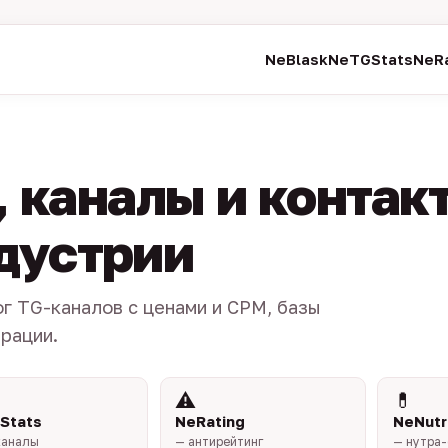
NeBlask
NeTGStats
NeRa
 каналы и контак
ндустрии
ог TG-каналов с ценами и CPM, базы
трации.
⚠️
💊
Stats
NeRating
NeNutr
каналы
— антирейтинг
— нутра