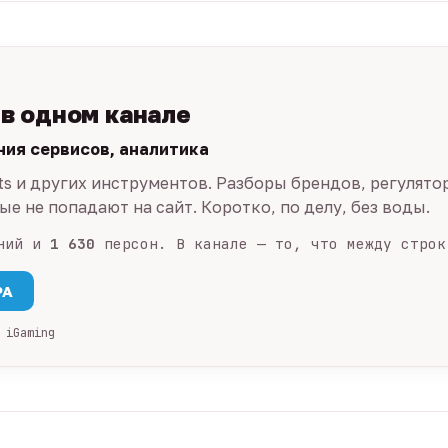
 в одном канале
ния сервисов, аналитика
ts и других инструментов. Разборы брендов, регулято
е не попадают на сайт. Коротко, по делу, без воды.
ний и
1 630
персон. В канале — то, что между строк
PA
 iGaming