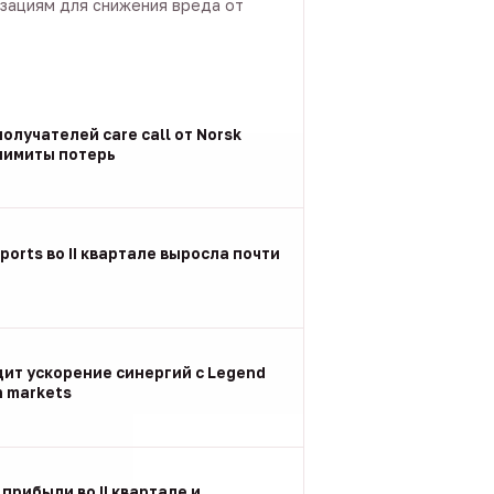
зациям для снижения вреда от
олучателей care call от Norsk
 лимиты потерь
ports во II квартале выросла почти
дит ускорение синергий с Legend
n markets
 прибыли во II квартале и