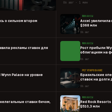
06 авг · 1 мин
ФИНАНСЫ
ась о сильном втором
Accel увеличила 
$368 млн
06 авг
ФИНАНСЫ
авила рекламы ставок для
Рост прибыли Wy
облигациям на ф
06 авг
РЕГУЛИРОВАНИЕ
 Wynn Palace на уровне
Бразильские опе
ставок на долги
06 авг
ФИНАНСЫ
нелегальные ставки бичом,
Red Rock Resorts 
$510,3 млн