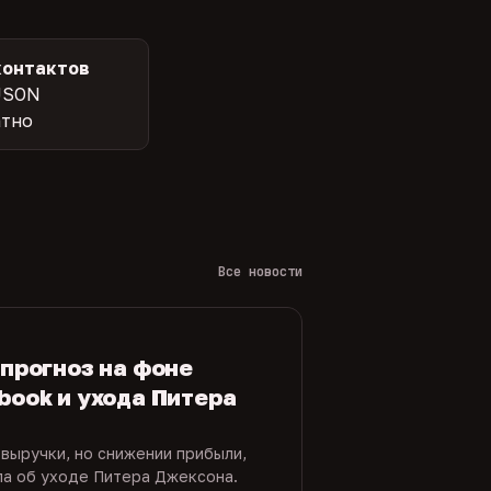
контактов
JSON
атно
Все новости
 прогноз на фоне
book и ухода Питера
 выручки, но снижении прибыли,
ла об уходе Питера Джексона.