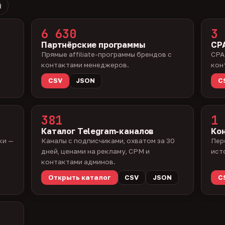
й
6 630
3 
Партнёрские программы
CPA
Прямые affiliate-программы брендов с
CPA
контактами менеджеров.
кон
CSV
JSON
C
381
1 
Каталог Telegram-каналов
Ко
ки —
Каналы с подписчиками, охватом за 30
Пер
дней, ценами на рекламу, CPM и
ист
контактами админов.
Открыть каталог
CSV
JSON
C