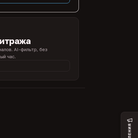
битража
налов. AI-фильтр, без
ый час.