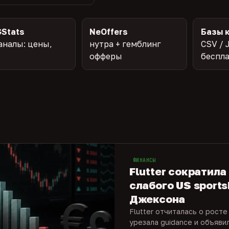
Stats
NeOffers
Базы 
аналы: цены,
нутра + гемблинг
CSV / 
офферы
беспл
ФИНАНСЫ
Flutter сократила
слабого US sports
Джексона
Flutter отчиталась о росте
урезала guidance и объяви