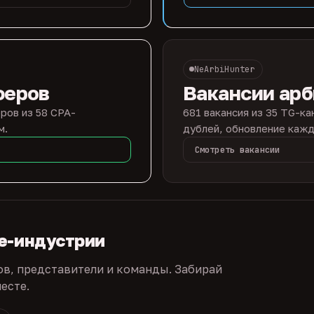
NeArbiHunter
феров
Вакансии ар
ров из 58 CPA-
681 вакансия из 35 TG-ка
м.
дублей, обновление кажд
Смотреть вакансии
te-индустрии
ов, представители и команды. Забирай
есте.