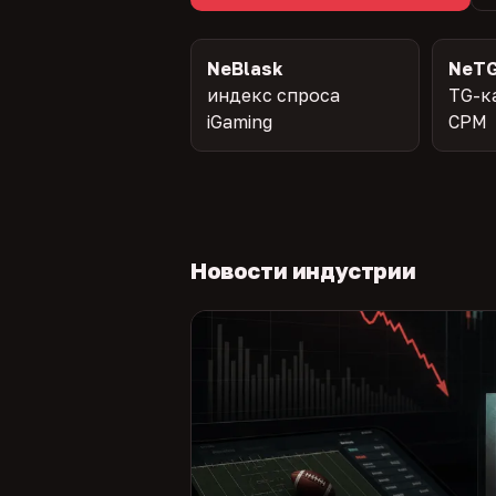
NeBlask
NeTG
индекс спроса
TG-к
iGaming
CPM
Новости индустрии