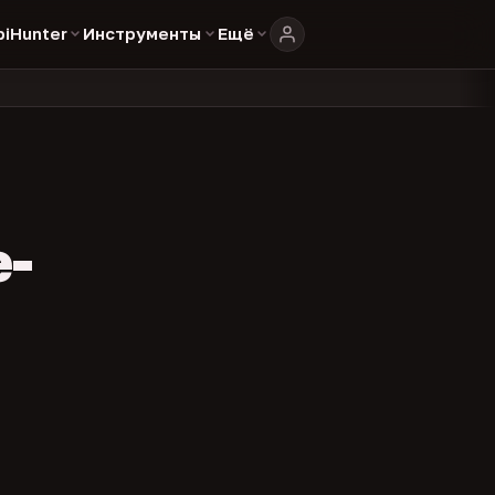
biHunter
Инструменты
Ещё
804
325
134
аталоге
представителей
админов каналов
команд
•
•
•
•
e-