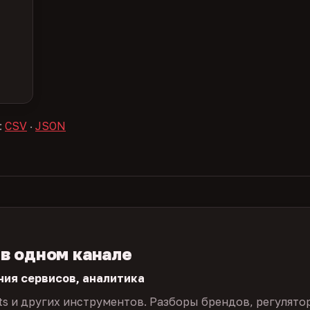
:
CSV
·
JSON
 в одном канале
ния сервисов, аналитика
ts и других инструментов. Разборы брендов, регулято