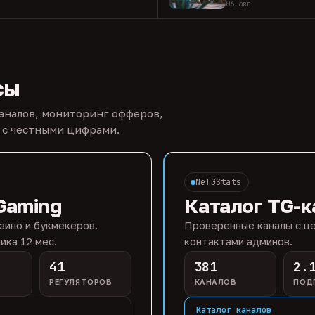
06 авг
сы
каналов, мониторинг офферов,
 с честными цифрами.
NeTGStats
Gaming
Каталог TG-к
зино и букмекеров.
Проверенные каналы с це
ика 12 мес.
контактами админов.
41
381
2.
РЕГУЛЯТОРОВ
КАНАЛОВ
ПОД
Каталог каналов