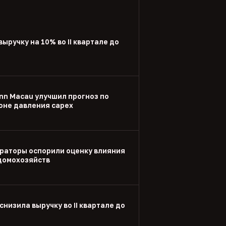
выручку на 10% во II квартале до
nn Macau улучшил прогноз по
оне давления capex
раторы оспорили оценку влияния
 домохозяйств
снизила выручку во II квартале до