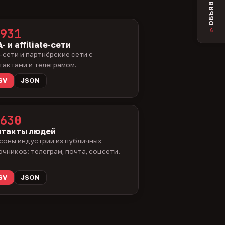
ОБЪЯВЛЕНИЯ
4
931
- и affiliate-сети
-сети и партнёрские сети с
тактами и телеграмом.
SV
JSON
630
нтакты людей
соны индустрии из публичных
очников: телеграм, почта, соцсети.
SV
JSON