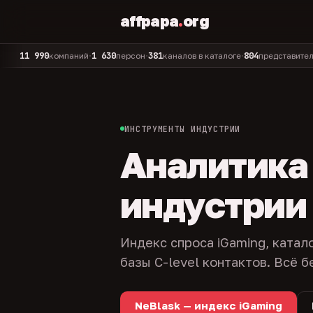
affpapa
.
org
0
1 630
381
804
325
компаний
персон
каналов в каталоге
представителей
адми
•
•
•
•
ИНСТРУМЕНТЫ ИНДУСТРИИ
Аналитика и
индустрии
Индекс спроса iGaming, катал
базы C-level контактов. Всё б
NeBlask — индекс iGaming