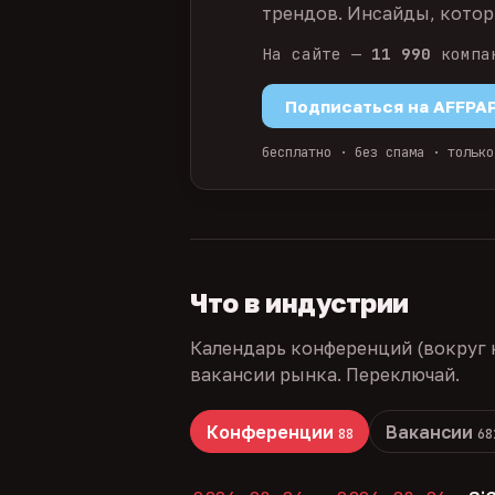
трендов. Инсайды, которы
На сайте —
11 990
компа
Подписаться на AFFPA
бесплатно · без спама · только
Что в индустрии
Календарь конференций (вокруг 
вакансии рынка. Переключай.
Конференции
Вакансии
88
68