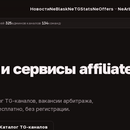
Новости
NeBlask
NeTGStats
NeOffers
NeAr
134
11 990
1 630
381
нов каналов
команд
компаний
персон
каналов в к
•
•
•
•
 сервисы affiliat
ог TG-каналов, вакансии арбитража,
есплатно, без регистрации.
Каталог TG-каналов