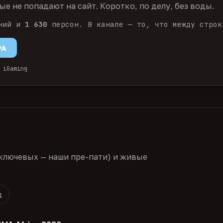
е не попадают на сайт. Коротко, по делу, без воды.
ний и
1 630
персон. В канале — то, что между строк
PA
 iGaming
ключевых — наши пре-пати) и живые
1