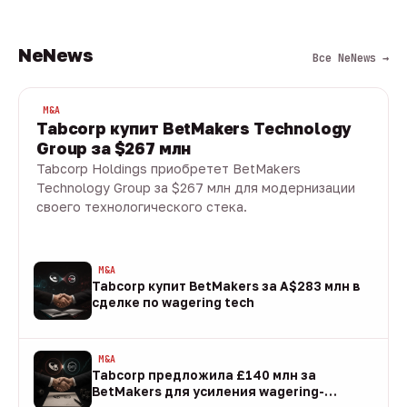
NeNews
Все NeNews →
M&A
Tabcorp купит BetMakers Technology
Group за $267 млн
Tabcorp Holdings приобретет BetMakers
Technology Group за $267 млн для модернизации
своего технологического стека.
10 авг · 1 мин
M&A
Tabcorp купит BetMakers за A$283 млн в
сделке по wagering tech
10 авг
M&A
Tabcorp предложила £140 млн за
BetMakers для усиления wagering-