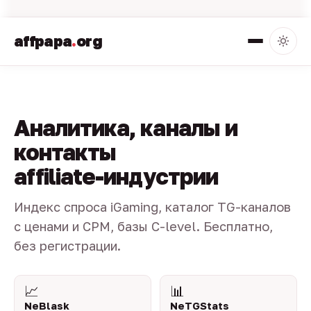
affpapa
.
org
Аналитика, каналы и
контакты
affiliate-индустрии
Индекс спроса iGaming, каталог TG-каналов
с ценами и CPM, базы C-level. Бесплатно,
без регистрации.
📈
📊
NeBlask
NeTGStats