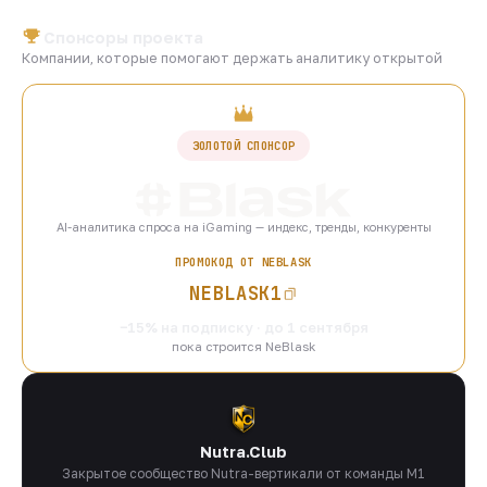
Спонсоры проекта
Компании, которые помогают держать аналитику открытой
ЗОЛОТОЙ СПОНСОР
AI-аналитика спроса на iGaming — индекс, тренды, конкуренты
ПРОМОКОД ОТ NEBLASK
NEBLASK1
−15% на подписку · до 1 сентября
пока строится NeBlask
Nutra.Club
Закрытое сообщество Nutra-вертикали от команды M1