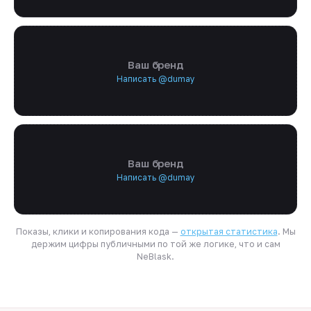
Ваш бренд
Написать @dumay
Ваш бренд
Написать @dumay
Показы, клики и копирования кода —
открытая статистика
. Мы
держим цифры публичными по той же логике, что и сам
NeBlask.