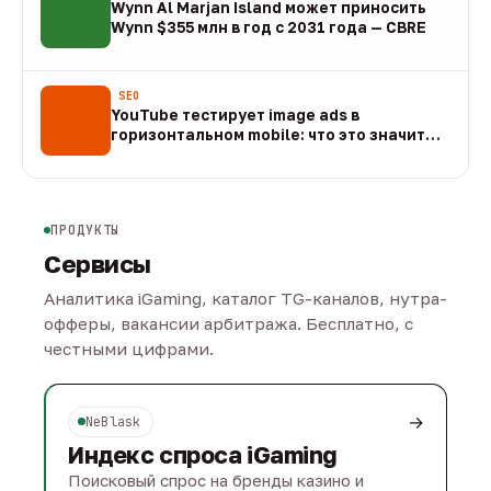
Wynn Al Marjan Island может приносить
Wynn $355 млн в год с 2031 года — CBRE
10 авг
SEO
YouTube тестирует image ads в
горизонтальном mobile: что это значит
для арбитража
09 авг
ПРОДУКТЫ
Сервисы
Аналитика iGaming, каталог TG-каналов, нутра-
офферы, вакансии арбитража. Бесплатно, с
честными цифрами.
→
NeBlask
Индекс спроса iGaming
Поисковый спрос на бренды казино и