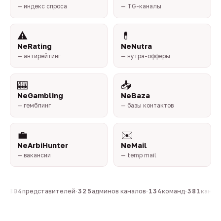
— индекс спроса
— TG-каналы
⚠️
💊
NeRating
NeNutra
— антирейтинг
— нутра-офферы
🎰
📥
NeGambling
NeBaza
— гемблинг
— базы контактов
💼
✉️
NeArbiHunter
NeMail
— вакансии
— temp mail
н
·
804
представителей
·
325
админов каналов
·
134
команд
·
381
каналов