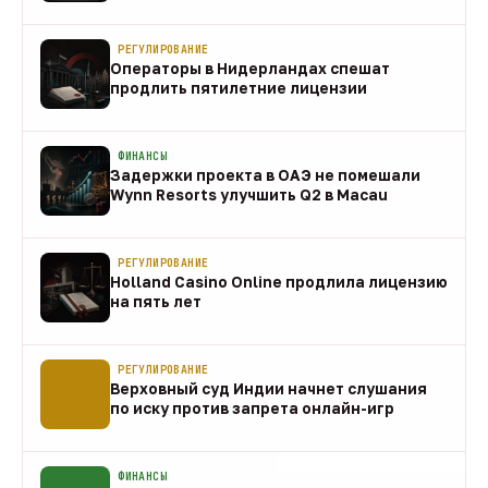
направления
10 авг
РЕГУЛИРОВАНИЕ
Операторы в Нидерландах спешат
продлить пятилетние лицензии
10 авг
ФИНАНСЫ
Задержки проекта в ОАЭ не помешали
Wynn Resorts улучшить Q2 в Macau
10 авг
РЕГУЛИРОВАНИЕ
Holland Casino Online продлила лицензию
на пять лет
10 авг
РЕГУЛИРОВАНИЕ
Верховный суд Индии начнет слушания
по иску против запрета онлайн-игр
10 авг
ФИНАНСЫ