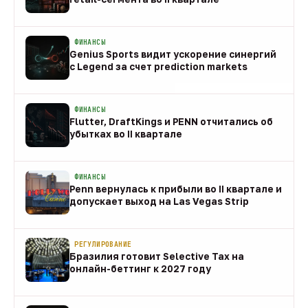
08 авг
ФИНАНСЫ
Genius Sports видит ускорение синергий
с Legend за счет prediction markets
08 авг
ФИНАНСЫ
Flutter, DraftKings и PENN отчитались об
убытках во II квартале
08 авг
ФИНАНСЫ
Penn вернулась к прибыли во II квартале и
допускает выход на Las Vegas Strip
08 авг
РЕГУЛИРОВАНИЕ
Бразилия готовит Selective Tax на
онлайн-беттинг к 2027 году
08 авг