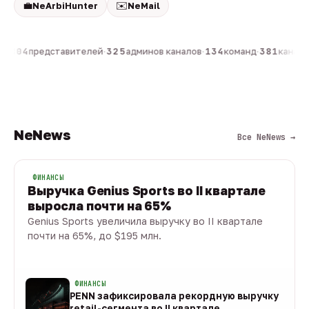
💼
✉️
NeArbiHunter
NeMail
н
·
804
представителей
·
325
админов каналов
·
134
команд
·
381
каналов
NeNews
Все NeNews →
ФИНАНСЫ
Выручка Genius Sports во II квартале
выросла почти на 65%
Genius Sports увеличила выручку во II квартале
почти на 65%, до $195 млн.
08 авг · 1 мин
ФИНАНСЫ
PENN зафиксировала рекордную выручку
retail-сегмента во II квартале