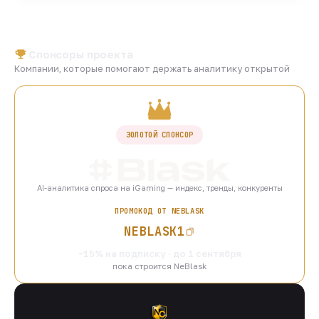
Спонсоры проекта
Компании, которые помогают держать аналитику открытой
ЗОЛОТОЙ СПОНСОР
AI-аналитика спроса на iGaming — индекс, тренды, конкуренты
ПРОМОКОД ОТ NEBLASK
NEBLASK1
−15% на подписку · до 1 сентября
пока строится NeBlask