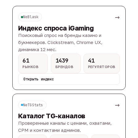
→
NeBlask
Индекс спроса iGaming
Поисковый спрос на бренды казино и
букмекеров. Clickstream, Chrome UX,
динамика 12 мес.
61
1439
41
РЫНКОВ
БРЕНДОВ
РЕГУЛЯТОРОВ
Открыть индекс
→
NeTGStats
Каталог TG-каналов
Проверенные каналы с ценами, охватами,
CPM и контактами админов.