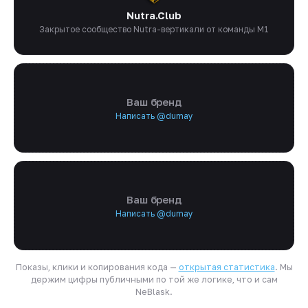
Nutra.Club
Закрытое сообщество Nutra-вертикали от команды M1
Ваш бренд
Написать @dumay
Ваш бренд
Написать @dumay
Показы, клики и копирования кода —
открытая статистика
. Мы
держим цифры публичными по той же логике, что и сам
NeBlask.