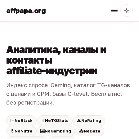
affpapa
.
org
Аналитика, каналы и
контакты
affiliate-индустрии
Индекс спроса iGaming, каталог TG-каналов
с ценами и CPM, базы C-level. Бесплатно,
без регистрации.
📈
📊
⚠️
NeBlask
NeTGStats
NeRating
💊
🎰
📥
NeNutra
NeGambling
NeBaza