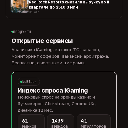
Red Rock Resorts снизила выручку во II
квартале до $510,3 млн
06 авг
ПРОДУКТЫ
Открытые сервисы
Аналитика iGaming, каталог TG-каналов,
мониторинг офферов, вакансии арбитража.
Бесплатно, с честными цифрами.
NeBlask
Индекс спроса iGaming
Поисковый спрос на бренды казино и
букмекеров. Clickstream, Chrome UX,
динамика 12 мес.
61
1439
41
РЫНКОВ
БРЕНДОВ
РЕГУЛЯТОРОВ