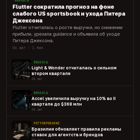
ФИНАНСЫ
Flutter сократила прогноз на фоне
слабого US sportsbook и ухода Питера
Джексона
Flutter отчиталась о росте выручки, но снижении
прибыли, урезала guidance и объявила об уходе
Питера Джексона.
06 авг · 1 мин
ФИНАНСЫ
Light & Wonder отчиталась о сильном
втором квартале
06 авг
ФИНАНСЫ
Accel увеличила выручку на 10% во II
квартале до $368 млн
06 авг
РЕГУЛИРОВАНИЕ
Бразилия обновляет правила рекламы
ставок для агентств и брендов
06 авг