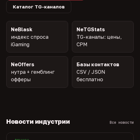
Каталог TG-каналов
NeBlask
NeTGStats
индекс спроса
TG-каналы: цены,
iGaming
CPM
NeOffers
Базы контактов
нутра + гемблинг
CSV / JSON
офферы
бесплатно
Новости индустрии
Все новости