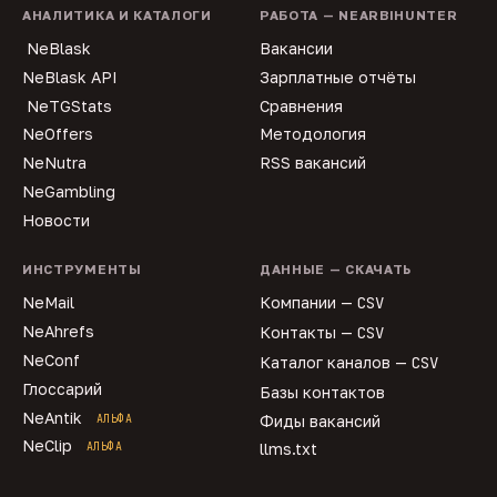
АНАЛИТИКА И КАТАЛОГИ
РАБОТА — NEARBIHUNTER
NeBlask
Вакансии
NeBlask API
Зарплатные отчёты
NeTGStats
Сравнения
NeOffers
Методология
NeNutra
RSS вакансий
NeGambling
Новости
ИНСТРУМЕНТЫ
ДАННЫЕ — СКАЧАТЬ
NeMail
Компании —
CSV
NeAhrefs
Контакты —
CSV
NeConf
Каталог каналов —
CSV
Глоссарий
Базы контактов
NeAntik
АЛЬФА
Фиды вакансий
NeClip
АЛЬФА
llms.txt