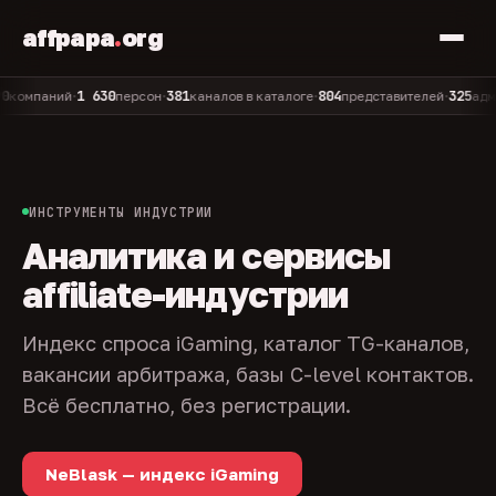
affpapa
.
org
1 630
381
804
325
паний
персон
каналов в каталоге
представителей
админов 
•
•
•
•
ИНСТРУМЕНТЫ ИНДУСТРИИ
Аналитика и сервисы
affiliate-индустрии
Индекс спроса iGaming, каталог TG-каналов,
вакансии арбитража, базы C-level контактов.
Всё бесплатно, без регистрации.
NeBlask — индекс iGaming