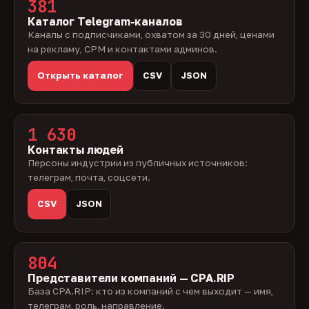
381
Каталог Telegram-каналов
Каналы с подписчиками, охватом за 30 дней, ценами
на рекламу, CPM и контактами админов.
Открыть каталог
CSV
JSON
1 630
Контакты людей
Персоны индустрии из публичных источников:
телеграм, почта, соцсети.
CSV
JSON
804
Представители компаний — CPA.RIP
База CPA.RIP: кто из компаний с чем выходит — имя,
телеграм, роль, направление.