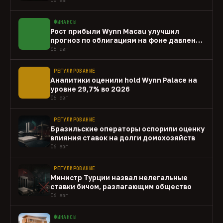
ФИНАНСЫ
Рост прибыли Wynn Macau улучшил
прогноз по облигациям на фоне давления
capex
06 авг
РЕГУЛИРОВАНИЕ
Аналитики оценили hold Wynn Palace на
уровне 29,7% во 2Q26
06 авг
РЕГУЛИРОВАНИЕ
Бразильские операторы оспорили оценку
влияния ставок на долги домохозяйств
06 авг
РЕГУЛИРОВАНИЕ
Министр Турции назвал нелегальные
ставки бичом, разлагающим общество
06 авг
ФИНАНСЫ