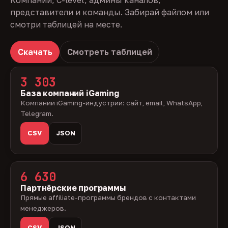
Компании, C-level, админы каналов,
представители и команды. Забирай файлом или
смотри таблицей на месте.
Скачать
Смотреть таблицей
3 303
База компаний iGaming
Компании iGaming-индустрии: сайт, email, WhatsApp,
Telegram.
CSV
JSON
6 630
Партнёрские программы
Прямые affiliate-программы брендов с контактами
менеджеров.
CSV
JSON