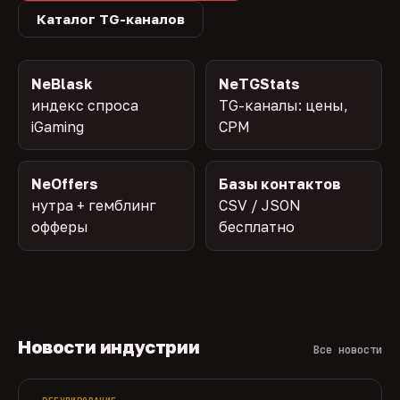
Каталог TG-каналов
NeBlask
NeTGStats
индекс спроса
TG-каналы: цены,
iGaming
CPM
NeOffers
Базы контактов
нутра + гемблинг
CSV / JSON
офферы
бесплатно
Новости индустрии
Все новости