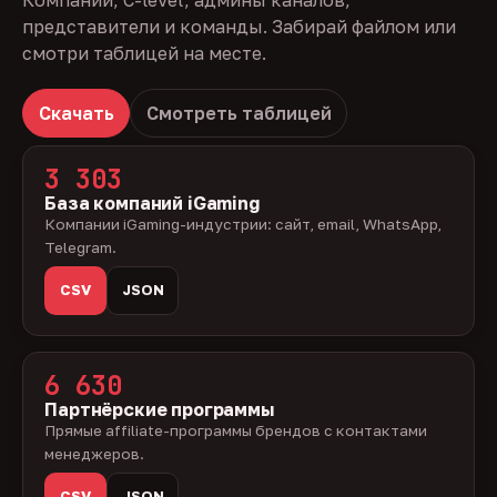
Компании, C-level, админы каналов,
представители и команды. Забирай файлом или
смотри таблицей на месте.
Скачать
Смотреть таблицей
3 303
База компаний iGaming
Компании iGaming-индустрии: сайт, email, WhatsApp,
Telegram.
CSV
JSON
6 630
Партнёрские программы
Прямые affiliate-программы брендов с контактами
менеджеров.
CSV
JSON