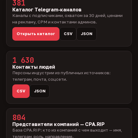
381
Каталог Telegram-каналов
Каналы с подписчиками, охватом за 30 дней, ценами
на рекламу, CPM и контактами админов.
Открыть каталог
CSV
JSON
1 630
Контакты людей
Персоны индустрии из публичных источников:
телеграм, почта, соцсети.
CSV
JSON
804
Представители компаний — CPA.RIP
База CPA.RIP: кто из компаний с чем выходит — имя,
телеграм, роль, направление.