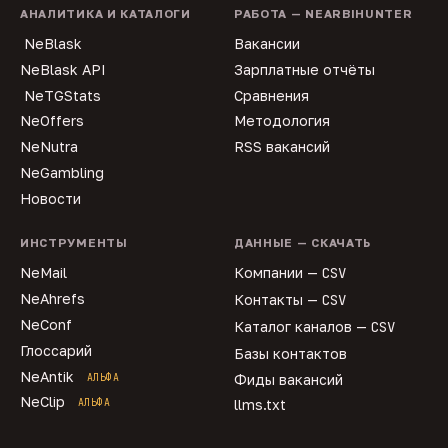
АНАЛИТИКА И КАТАЛОГИ
РАБОТА — NEARBIHUNTER
NeBlask
Вакансии
NeBlask API
Зарплатные отчёты
NeTGStats
Сравнения
NeOffers
Методология
NeNutra
RSS вакансий
NeGambling
Новости
ИНСТРУМЕНТЫ
ДАННЫЕ — СКАЧАТЬ
NeMail
Компании —
CSV
NeAhrefs
Контакты —
CSV
NeConf
Каталог каналов —
CSV
Глоссарий
Базы контактов
NeAntik
АЛЬФА
Фиды вакансий
NeClip
АЛЬФА
llms.txt