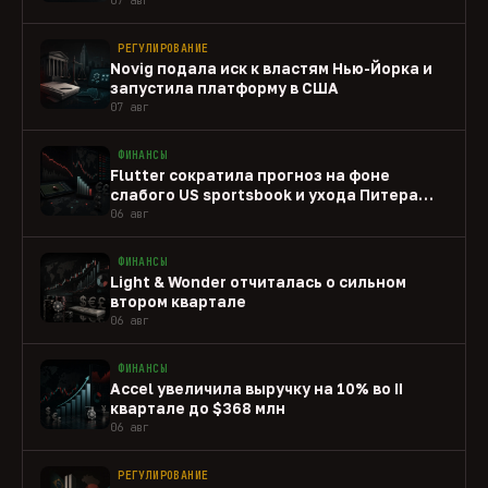
РЕГУЛИРОВАНИЕ
Novig подала иск к властям Нью-Йорка и
запустила платформу в США
07 авг
ФИНАНСЫ
Flutter сократила прогноз на фоне
слабого US sportsbook и ухода Питера
Джексона
06 авг
ФИНАНСЫ
Light & Wonder отчиталась о сильном
втором квартале
06 авг
ФИНАНСЫ
Accel увеличила выручку на 10% во II
квартале до $368 млн
06 авг
РЕГУЛИРОВАНИЕ