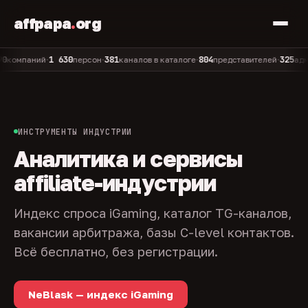
affpapa
.
org
1 630
381
804
325
паний
персон
каналов в каталоге
представителей
админов
•
•
•
•
ИНСТРУМЕНТЫ ИНДУСТРИИ
Аналитика и сервисы
affiliate-индустрии
Индекс спроса iGaming, каталог TG-каналов,
вакансии арбитража, базы C-level контактов.
Всё бесплатно, без регистрации.
NeBlask — индекс iGaming