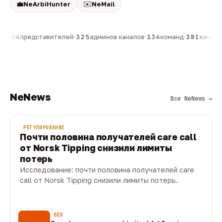
💼
✉️
NeArbiHunter
NeMail
н
·
804
представителей
·
325
админов каналов
·
134
команд
·
381
каналов
NeNews
Все NeNews →
РЕГУЛИРОВАНИЕ
Почти половина получателей care call
от Norsk Tipping снизили лимиты
потерь
Исследование: почти половина получателей care
call от Norsk Tipping снизили лимиты потерь.
08 авг · 1 мин
SEO