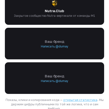
Nutra.Club
Закрытое сообщество Nutra-вертикали от команды M1
Ваш бренд
Написать @dumay
Ваш бренд
Написать @dumay
Показы, клики и копирования кода —
открытая статистика
. Мы
держим цифры публичными по той же логике, что и сам
NeBlask.