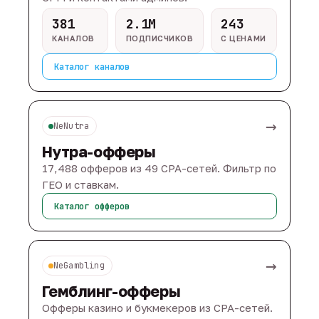
381
2.1M
243
КАНАЛОВ
ПОДПИСЧИКОВ
С ЦЕНАМИ
Каталог каналов
→
NeNutra
Нутра-офферы
17,488 офферов из 49 CPA-сетей. Фильтр по
ГЕО и ставкам.
Каталог офферов
→
NeGambling
Гемблинг-офферы
Офферы казино и букмекеров из CPA-сетей.