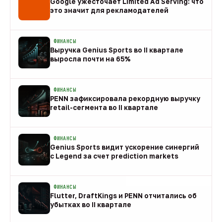
Google ужесточает Limited Ad Serving: что
это значит для рекламодателей
08 авг
ФИНАНСЫ
Выручка Genius Sports во II квартале
выросла почти на 65%
08 авг
ФИНАНСЫ
PENN зафиксировала рекордную выручку
retail-сегмента во II квартале
08 авг
ФИНАНСЫ
Genius Sports видит ускорение синергий
с Legend за счет prediction markets
08 авг
ФИНАНСЫ
Flutter, DraftKings и PENN отчитались об
убытках во II квартале
08 авг