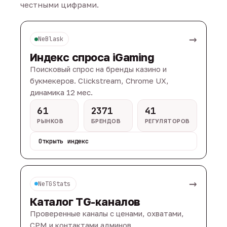
честными цифрами.
→
NeBlask
Индекс спроса iGaming
Поисковый спрос на бренды казино и
букмекеров. Clickstream, Chrome UX,
динамика 12 мес.
61
2371
41
РЫНКОВ
БРЕНДОВ
РЕГУЛЯТОРОВ
Открыть индекс
→
NeTGStats
Каталог TG-каналов
Проверенные каналы с ценами, охватами,
CPM и контактами админов.