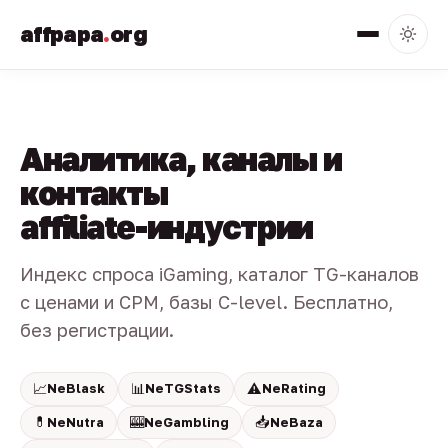
affpapa
.
org
Аналитика, каналы и
контакты
affiliate-индустрии
Индекс спроса iGaming, каталог TG-каналов
с ценами и CPM, базы C-level. Бесплатно,
без регистрации.
📈
📊
⚠️
NeBlask
NeTGStats
NeRating
💊
🎰
📥
NeNutra
NeGambling
NeBaza