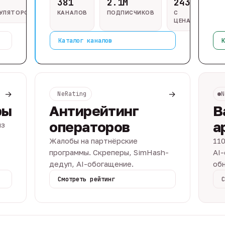
381
2.1M
243
ГУЛЯТОРОВ
КАНАЛОВ
ПОДПИСЧИКОВ
С
ЦЕНАМИ
Каталог каналов
К
→
→
NeRating
N
ры
Антирейтинг
В
операторов
а
из
Жалобы на партнёрские
110
программы. Скреперы, SimHash-
AI-
дедуп, AI-обогащение.
обн
Смотреть рейтинг
С