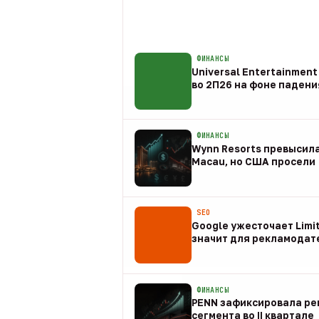
ФИНАНСЫ
Universal Entertainmen
во 2П26 на фоне падени
09 авг
ФИНАНСЫ
Wynn Resorts превысила
Macau, но США просели
09 авг
SEO
Google ужесточает Limit
значит для рекламодат
08 авг
ФИНАНСЫ
PENN зафиксировала рек
сегмента во II квартале