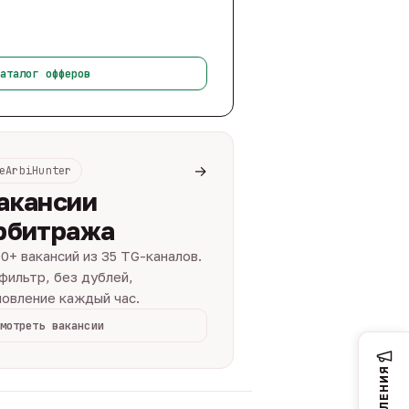
аталог офферов
→
eArbiHunter
акансии
рбитража
0+ вакансий из 35 TG-каналов.
фильтр, без дублей,
овление каждый час.
мотреть вакансии