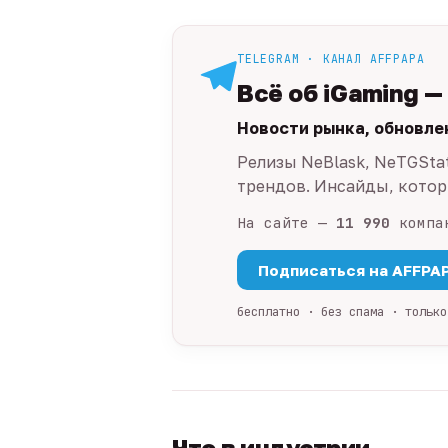
TELEGRAM · КАНАЛ AFFPAPA
Всё об iGaming —
Новости рынка, обновле
Релизы NeBlask, NeTGSta
трендов. Инсайды, которы
На сайте —
11 990
компа
Подписаться на AFFPA
бесплатно · без спама · только
Что в индустрии