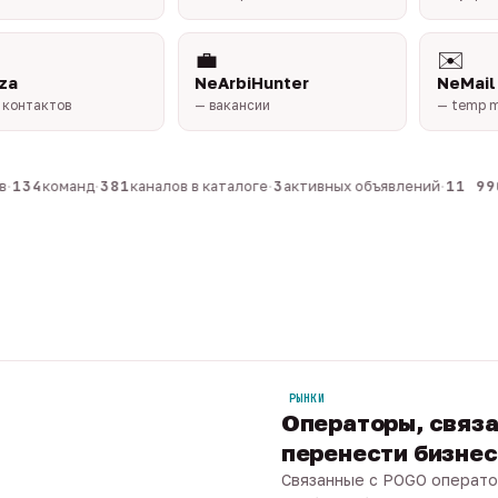
💼
✉️
za
NeArbiHunter
NeMail
 контактов
— вакансии
— temp m
134
команд
·
381
каналов в каталоге
·
3
активных объявлений
·
11 990
РЫНКИ
Операторы, связа
перенести бизнес 
Связанные с POGO операто