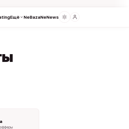
ting
Ещё
NeBaza
NeNews
ты
a
-офферы