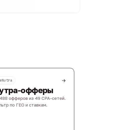
→
eNutra
утра-офферы
488 офферов из 49 CPA-сетей.
ьтр по ГЕО и ставкам.