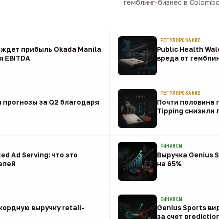
гемблинг-бизнес в Colombo 
09 авг · 1 мин
РЕГУЛИРОВАНИЕ
t ждет прибыль Okada Manila
Public Health Wa
я EBITDA
вреда от гембли
09 авг
РЕГУЛИРОВАНИЕ
 прогнозы за Q2 благодаря
Почти половина п
Tipping снизили
08 авг
ФИНАНСЫ
ed Ad Serving: что это
Выручка Genius S
елей
на 65%
08 авг
ФИНАНСЫ
ордную выручку retail-
Genius Sports ви
за счет predictio