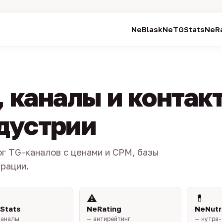
NeBlask
NeTGStats
NeRa
 каналы и контак
ндустрии
ог TG-каналов с ценами и CPM, базы
трации.
⚠️
💊
Stats
NeRating
NeNutr
каналы
— антирейтинг
— нутра