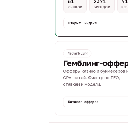
61
2371
41
РЫНКОВ
БРЕНДОВ
РЕ
Открыть индекс
NeGambling
Гемблинг-оффе
Офферы казино и букмекеров 
CPA-сетей. Фильтр по ГЕО,
ставкам и модели.
Каталог офферов