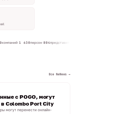
ail
компаний
·
1 630
персон
·
804
представителей
·
325
админов каналов
·
Все NeNews →
нные с POGO, могут
в Colombo Port City
ры могут перенести онлайн-