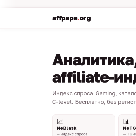
affpapa
.
org
Аналитика,
affiliate-и
Индекс спроса iGaming, катал
C-level. Бесплатно, без регис
📈
📊
NeBlask
NeTG
— индекс спроса
— TG-