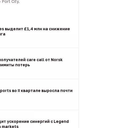
Port City.
les выделит £1,4 млн на снижение
нга
олучателей care call от Norsk
 лимиты потерь
ports во II квартале выросла почти
дит ускорение синергий с Legend
n markets