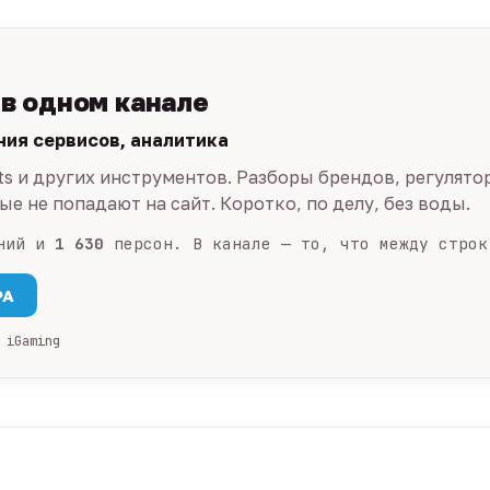
 в одном канале
ния сервисов, аналитика
ts и других инструментов. Разборы брендов, регулято
е не попадают на сайт. Коротко, по делу, без воды.
ний и
1 630
персон. В канале — то, что между строк
PA
 iGaming