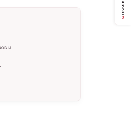
ОБЪЯВЛЕНИЯ
3
ров и
.