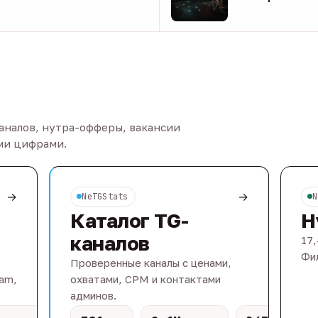
08 авг
каналов, нутра-офферы, вакансии
ыми цифрами.
→
→
NeTGStats
N
Каталог TG-
Н
каналов
17,
Фил
Проверенные каналы с ценами,
eam,
охватами, CPM и контактами
админов.