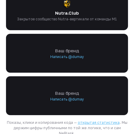
Nutra.Club
Закрытое сообщество Nutra-вертикали от команды M1
Ваш бренд
Написать @dumay
Ваш бренд
Написать @dumay
Показы, клики и копирования кода —
открытая статистика
. Мы
держим цифры публичными по той же логике, что и сам
NeBlask.