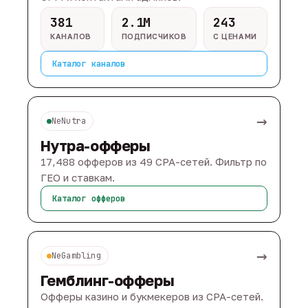
381
2.1M
243
КАНАЛОВ
ПОДПИСЧИКОВ
С ЦЕНАМИ
Каталог каналов
→
NeNutra
Нутра-офферы
17,488 офферов из 49 CPA-сетей. Фильтр по
ГЕО и ставкам.
Каталог офферов
→
NeGambling
Гемблинг-офферы
Офферы казино и букмекеров из CPA-сетей.