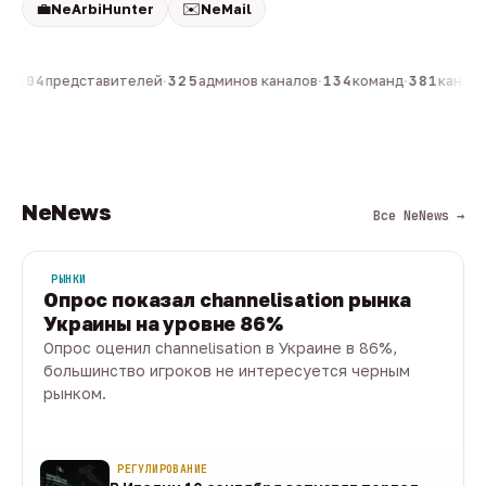
💼
✉️
NeArbiHunter
NeMail
н
·
804
представителей
·
325
админов каналов
·
134
команд
·
381
каналов
NeNews
Все NeNews →
РЫНКИ
Опрос показал channelisation рынка
Украины на уровне 86%
Опрос оценил channelisation в Украине в 86%,
большинство игроков не интересуется черным
рынком.
07 авг · 1 мин
РЕГУЛИРОВАНИЕ