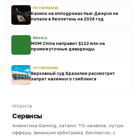
РЕГУЛИРОВАНИЕ
Казино на ипподромах Нью-Джерси не
попали в бюллетень на 2026 год
07 авг
ФИНАНСЫ
MGM China направит $122 млн на
промежуточные дивиденды
07 авг
РЕГУЛИРОВАНИЕ
Верховный суд Бразилии рассмотрит
запрет наземного гэмблинга
07 авг
ПРОДУКТЫ
Сервисы
Аналитика iGaming, каталог TG-каналов, нутра-
офферы, вакансии арбитража. Бесплатно, с