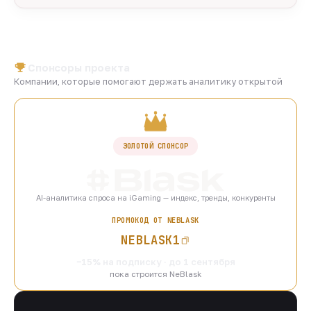
Спонсоры проекта
Компании, которые помогают держать аналитику открытой
ЗОЛОТОЙ СПОНСОР
AI-аналитика спроса на iGaming — индекс, тренды, конкуренты
ПРОМОКОД ОТ NEBLASK
NEBLASK1
−15% на подписку · до 1 сентября
пока строится NeBlask