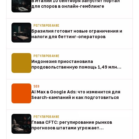
В Италии 10 сентября запустят портал
для споров в онлайн-гемблинге
07 авг
РЕГУЛИРОВАНИЕ
Бразилия готовит новые ограничения и
налоги для беттинг-операторов
07 авг
РЕГУЛИРОВАНИЕ
Индонезия приостановила
продовольственную помощь 1,49 млн
домохозяйств
07 авг
SEO
AI Max в Google Ads: что изменится для
Search-кампаний и как подготовиться
07 авг
РЕГУЛИРОВАНИЕ
Глава CFTC: регулирование рынков
прогнозов штатами угрожает
федеральному рынку
07 авг