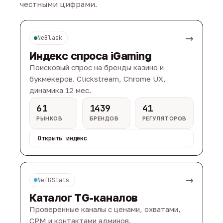
честными цифрами.
→
NeBlask
Индекс спроса iGaming
Поисковый спрос на бренды казино и
букмекеров. Clickstream, Chrome UX,
динамика 12 мес.
61
1439
41
РЫНКОВ
БРЕНДОВ
РЕГУЛЯТОРОВ
Открыть индекс
→
NeTGStats
Каталог TG-каналов
Проверенные каналы с ценами, охватами,
CPM и контактами админов.