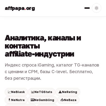
affpapa
.
org
Аналитика, каналы и
контакты
affiliate-индустрии
Индекс спроса iGaming, каталог TG-каналов
с ценами и CPM, базы C-level. Бесплатно,
без регистрации.
📈
📊
⚠️
NeBlask
NeTGStats
NeRating
💊
🎰
📥
NeNutra
NeGambling
NeBaza