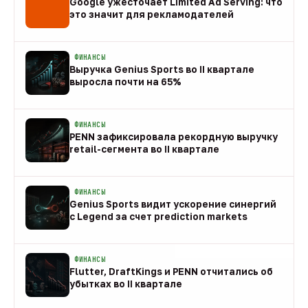
Google ужесточает Limited Ad Serving: что
это значит для рекламодателей
08 авг
ФИНАНСЫ
Выручка Genius Sports во II квартале
выросла почти на 65%
08 авг
ФИНАНСЫ
PENN зафиксировала рекордную выручку
retail-сегмента во II квартале
08 авг
ФИНАНСЫ
Genius Sports видит ускорение синергий
с Legend за счет prediction markets
08 авг
ФИНАНСЫ
Flutter, DraftKings и PENN отчитались об
убытках во II квартале
08 авг