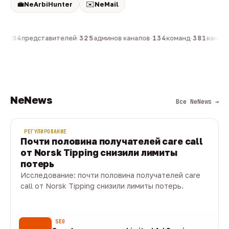
💼
✉️
NeArbiHunter
NeMail
н
·
804
представителей
·
325
админов каналов
·
134
команд
·
381
каналов
NeNews
Все NeNews →
РЕГУЛИРОВАНИЕ
Почти половина получателей care call
от Norsk Tipping снизили лимиты
потерь
Исследование: почти половина получателей care
call от Norsk Tipping снизили лимиты потерь.
08 авг · 1 мин
SEO