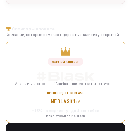
Спонсоры проекта
Компании, которые помогают держать аналитику открытой
ЗОЛОТОЙ СПОНСОР
AI-аналитика спроса на iGaming — индекс, тренды, конкуренты
ПРОМОКОД ОТ NEBLASK
NEBLASK1
−15% на подписку · до 1 сентября
пока строится NeBlask