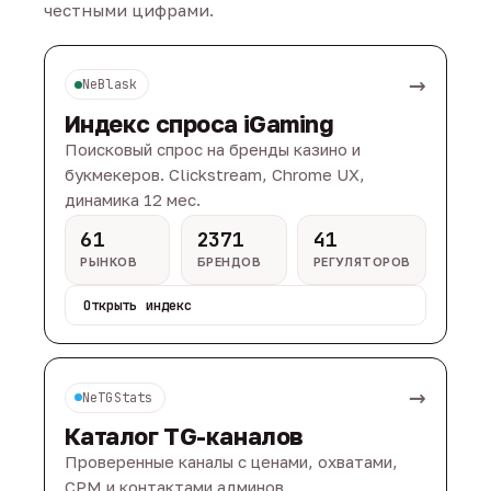
честными цифрами.
→
NeBlask
Индекс спроса iGaming
Поисковый спрос на бренды казино и
букмекеров. Clickstream, Chrome UX,
динамика 12 мес.
61
2371
41
РЫНКОВ
БРЕНДОВ
РЕГУЛЯТОРОВ
Открыть индекс
→
NeTGStats
Каталог TG-каналов
Проверенные каналы с ценами, охватами,
CPM и контактами админов.