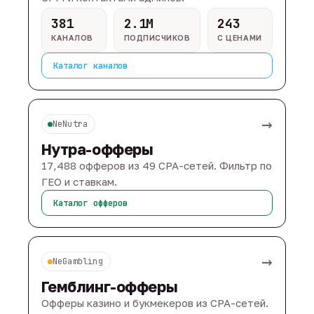
381
2.1M
243
КАНАЛОВ
ПОДПИСЧИКОВ
С ЦЕНАМИ
Каталог каналов
→
NeNutra
Нутра-офферы
17,488 офферов из 49 CPA-сетей. Фильтр по
ГЕО и ставкам.
Каталог офферов
→
NeGambling
Гемблинг-офферы
Офферы казино и букмекеров из CPA-сетей.