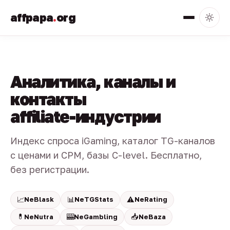
affpapa
.
org
Аналитика, каналы и
контакты
affiliate-индустрии
Индекс спроса iGaming, каталог TG-каналов
с ценами и CPM, базы C-level. Бесплатно,
без регистрации.
📈
📊
⚠️
NeBlask
NeTGStats
NeRating
💊
🎰
📥
NeNutra
NeGambling
NeBaza